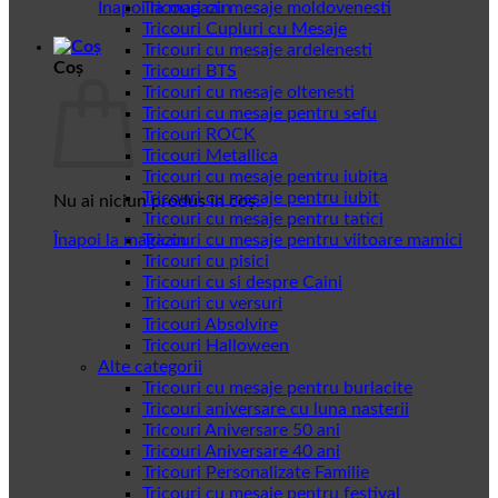
Înapoi la magazin
Tricouri cu mesaje moldovenesti
Tricouri Cupluri cu Mesaje
Tricouri cu mesaje ardelenesti
Coș
Tricouri BTS
Tricouri cu mesaje oltenesti
Tricouri cu mesaje pentru sefu
Tricouri ROCK
Tricouri Metallica
Tricouri cu mesaje pentru iubita
Tricouri cu mesaje pentru iubit
Nu ai niciun produs în coș.
Tricouri cu mesaje pentru tatici
Înapoi la magazin
Tricouri cu mesaje pentru viitoare mamici
Tricouri cu pisici
Tricouri cu si despre Caini
Tricouri cu versuri
Tricouri Absolvire
Tricouri Halloween
Alte categorii
Tricouri cu mesaje pentru burlacite
Tricouri aniversare cu luna nasterii
Tricouri Aniversare 50 ani
Tricouri Aniversare 40 ani
Tricouri Personalizate Familie
Tricouri cu mesaje pentru festival