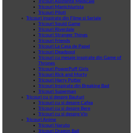
Tricouri Asistente Medicale
Tricouri Manichiurista
Tricouri Piloti
Tricouri inspirate din Filme si Seriale
Tricouri Squid Game
Tricouri Riverdale
Tricouri Stranger Things
Tricouri Friends
Tricouri La Casa de Papel
Tricouri Deadpool
Tricouri cu mesaje inspirate din Game of
Thrones
Tricouri PowerPuff Girls
Tricouri Rick and Morty
Tricouri Harry Potter
Tricouri Inspirate din Breaking Bad
Tricouri Superman
Tricouri cu si despre Bauturi
Tricouri cu si despre Cafea
Tricouri cu si despre Bere
Tricouri cu si despre Vin
Tricouri Anime
Tricouri Naruto
Tricouri Dragon Ball