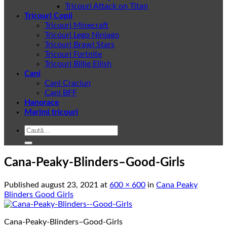
Tricouri Attack on Titan
Tricouri Copii
Tricouri Minecraft
Tricouri Lego Ninjago
Tricouri Brawl Stars
Tricouri Fortnite
Tricouri Billie Eilish
Cani
Cani Craciun
Cani BFF
Hanorace
Marimi tricouri
Caută
după:
Cana-Peaky-Blinders–Good-Girls
Published
august 23, 2021
at
600 × 600
in
Cana Peaky
Blinders Good Girls
Cana-Peaky-Blinders–Good-Girls