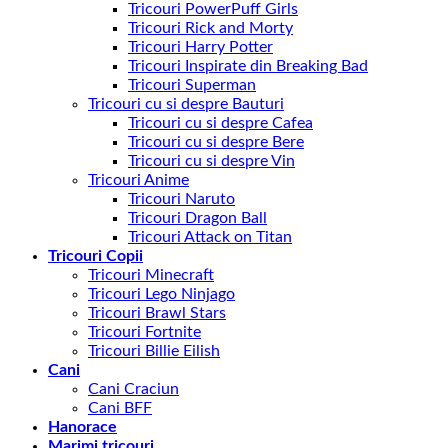
Tricouri PowerPuff Girls
Tricouri Rick and Morty
Tricouri Harry Potter
Tricouri Inspirate din Breaking Bad
Tricouri Superman
Tricouri cu si despre Bauturi
Tricouri cu si despre Cafea
Tricouri cu si despre Bere
Tricouri cu si despre Vin
Tricouri Anime
Tricouri Naruto
Tricouri Dragon Ball
Tricouri Attack on Titan
Tricouri Copii
Tricouri Minecraft
Tricouri Lego Ninjago
Tricouri Brawl Stars
Tricouri Fortnite
Tricouri Billie Eilish
Cani
Cani Craciun
Cani BFF
Hanorace
Marimi tricouri