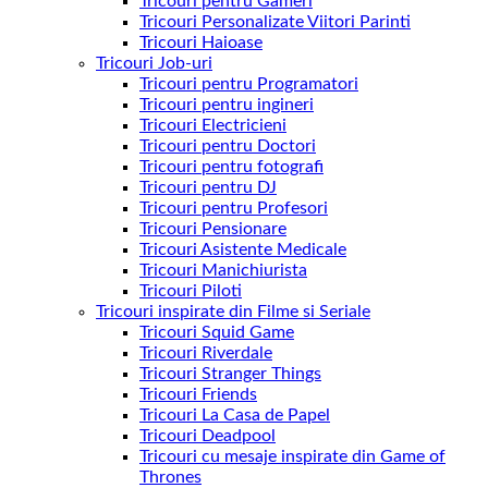
Tricouri pentru Gameri
Tricouri Personalizate Viitori Parinti
Tricouri Haioase
Tricouri Job-uri
Tricouri pentru Programatori
Tricouri pentru ingineri
Tricouri Electricieni
Tricouri pentru Doctori
Tricouri pentru fotografi
Tricouri pentru DJ
Tricouri pentru Profesori
Tricouri Pensionare
Tricouri Asistente Medicale
Tricouri Manichiurista
Tricouri Piloti
Tricouri inspirate din Filme si Seriale
Tricouri Squid Game
Tricouri Riverdale
Tricouri Stranger Things
Tricouri Friends
Tricouri La Casa de Papel
Tricouri Deadpool
Tricouri cu mesaje inspirate din Game of
Thrones