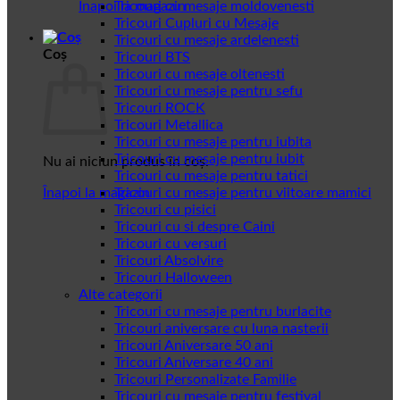
Înapoi la magazin
Tricouri cu mesaje moldovenesti
Tricouri Cupluri cu Mesaje
Tricouri cu mesaje ardelenesti
Coș
Tricouri BTS
Tricouri cu mesaje oltenesti
Tricouri cu mesaje pentru sefu
Tricouri ROCK
Tricouri Metallica
Tricouri cu mesaje pentru iubita
Tricouri cu mesaje pentru iubit
Nu ai niciun produs în coș.
Tricouri cu mesaje pentru tatici
Înapoi la magazin
Tricouri cu mesaje pentru viitoare mamici
Tricouri cu pisici
Tricouri cu si despre Caini
Tricouri cu versuri
Tricouri Absolvire
Tricouri Halloween
Alte categorii
Tricouri cu mesaje pentru burlacite
Tricouri aniversare cu luna nasterii
Tricouri Aniversare 50 ani
Tricouri Aniversare 40 ani
Tricouri Personalizate Familie
Tricouri cu mesaje pentru festival