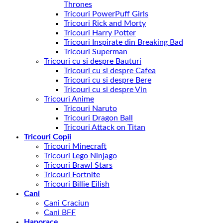
Thrones
Tricouri PowerPuff Girls
Tricouri Rick and Morty
Tricouri Harry Potter
Tricouri Inspirate din Breaking Bad
Tricouri Superman
Tricouri cu si despre Bauturi
Tricouri cu si despre Cafea
Tricouri cu si despre Bere
Tricouri cu si despre Vin
Tricouri Anime
Tricouri Naruto
Tricouri Dragon Ball
Tricouri Attack on Titan
Tricouri Copii
Tricouri Minecraft
Tricouri Lego Ninjago
Tricouri Brawl Stars
Tricouri Fortnite
Tricouri Billie Eilish
Cani
Cani Craciun
Cani BFF
Hanorace