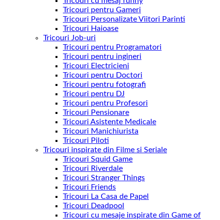
Tricouri cu mesaj funny
Tricouri pentru Gameri
Tricouri Personalizate Viitori Parinti
Tricouri Haioase
Tricouri Job-uri
Tricouri pentru Programatori
Tricouri pentru ingineri
Tricouri Electricieni
Tricouri pentru Doctori
Tricouri pentru fotografi
Tricouri pentru DJ
Tricouri pentru Profesori
Tricouri Pensionare
Tricouri Asistente Medicale
Tricouri Manichiurista
Tricouri Piloti
Tricouri inspirate din Filme si Seriale
Tricouri Squid Game
Tricouri Riverdale
Tricouri Stranger Things
Tricouri Friends
Tricouri La Casa de Papel
Tricouri Deadpool
Tricouri cu mesaje inspirate din Game of