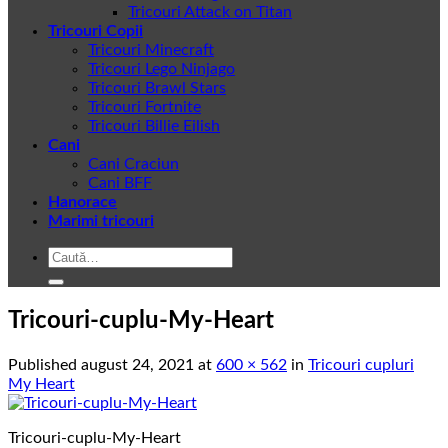
Tricouri Attack on Titan
Tricouri Copii
Tricouri Minecraft
Tricouri Lego Ninjago
Tricouri Brawl Stars
Tricouri Fortnite
Tricouri Billie Eilish
Cani
Cani Craciun
Cani BFF
Hanorace
Marimi tricouri
Caută
după:
Tricouri-cuplu-My-Heart
Published
august 24, 2021
at
600 × 562
in
Tricouri cupluri
My Heart
Tricouri-cuplu-My-Heart