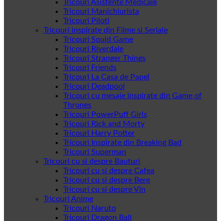
Tricouri Asistente Medicale
Tricouri Manichiurista
Tricouri Piloti
Tricouri inspirate din Filme si Seriale
Tricouri Squid Game
Tricouri Riverdale
Tricouri Stranger Things
Tricouri Friends
Tricouri La Casa de Papel
Tricouri Deadpool
Tricouri cu mesaje inspirate din Game of
Thrones
Tricouri PowerPuff Girls
Tricouri Rick and Morty
Tricouri Harry Potter
Tricouri Inspirate din Breaking Bad
Tricouri Superman
Tricouri cu si despre Bauturi
Tricouri cu si despre Cafea
Tricouri cu si despre Bere
Tricouri cu si despre Vin
Tricouri Anime
Tricouri Naruto
Tricouri Dragon Ball