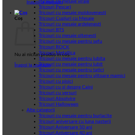
Tricouri cu mesaje virale
Înapoi la magazin
Tricouri Pescari
Tricouri cu mesaje moldovenesti
Coș
Tricouri Cupluri cu Mesaje
Tricouri cu mesaje ardelenesti
Tricouri BTS
Tricouri cu mesaje oltenesti
Tricouri cu mesaje pentru sefu
Tricouri ROCK
Tricouri Metallica
Nu ai niciun produs în coș.
Tricouri cu mesaje pentru iubita
Tricouri cu mesaje pentru iubit
Înapoi la magazin
Tricouri cu mesaje pentru tatici
Tricouri cu mesaje pentru viitoare mamici
Tricouri cu pisici
Tricouri cu si despre Caini
Tricouri cu versuri
Tricouri Absolvire
Tricouri Halloween
Alte categorii
Tricouri cu mesaje pentru burlacite
Tricouri aniversare cu luna nasterii
Tricouri Aniversare 50 ani
Tricouri Aniversare 40 ani