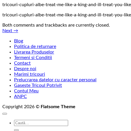
tricouri-cupluri-albe-treat-me-like-a-king-and-ill-treat-you-li
tricouri-cupluri-albe-treat-me-like-a-king-and-ill-treat-you-li
Both comments and trackbacks are currently closed.
Next
→
Blog
Politica de returnare
Livrarea Produselor
Termeni si Conditii
Contact
Despre noi
Marimi tricouri
Prelucrarea datelor cu caracter personal
Gaseste Tricoul Potrivit
Contul Meu
ANPC
Copyright 2026 ©
Flatsome Theme
Caută
după: