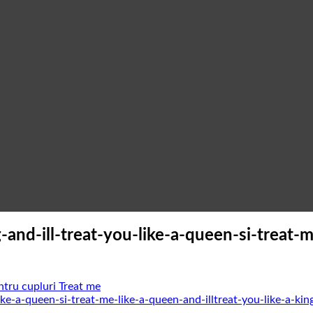
g-and-ill-treat-you-like-a-queen-si-treat-m
ntru cupluri Treat me