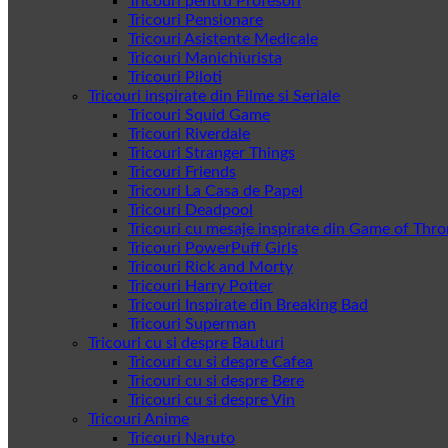
Tricouri pentru Profesori
Tricouri Pensionare
Tricouri Asistente Medicale
Tricouri Manichiurista
Tricouri Piloti
Tricouri inspirate din Filme si Seriale
Tricouri Squid Game
Tricouri Riverdale
Tricouri Stranger Things
Tricouri Friends
Tricouri La Casa de Papel
Tricouri Deadpool
Tricouri cu mesaje inspirate din Game of Thr
Tricouri PowerPuff Girls
Tricouri Rick and Morty
Tricouri Harry Potter
Tricouri Inspirate din Breaking Bad
Tricouri Superman
Tricouri cu si despre Bauturi
Tricouri cu si despre Cafea
Tricouri cu si despre Bere
Tricouri cu si despre Vin
Tricouri Anime
Tricouri Naruto