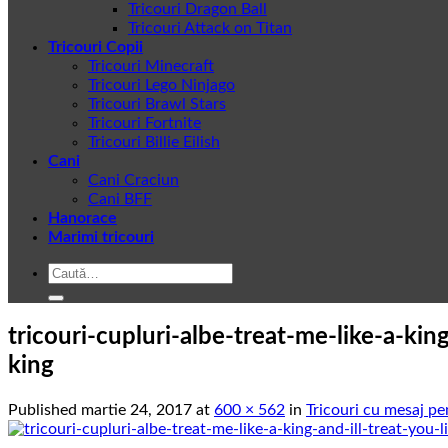
Tricouri Dragon Ball
Tricouri Attack on Titan
Tricouri Copii
Tricouri Minecraft
Tricouri Lego Ninjago
Tricouri Brawl Stars
Tricouri Fortnite
Tricouri Billie Eilish
Cani
Cani Craciun
Cani BFF
Hanorace
Marimi tricouri
Caută
după:
tricouri-cupluri-albe-treat-me-like-a-kin
king
Published
martie 24, 2017
at
600 × 562
in
Tricouri cu mesaj pe