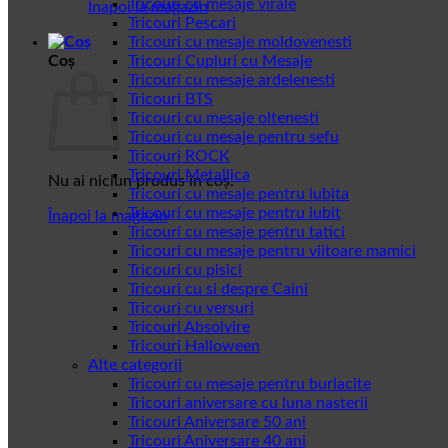
Tricouri cu mesaje virale
Înapoi la magazin
Tricouri Pescari
Tricouri cu mesaje moldovenesti
Coș
Tricouri Cupluri cu Mesaje
Tricouri cu mesaje ardelenesti
Tricouri BTS
Tricouri cu mesaje oltenesti
Tricouri cu mesaje pentru sefu
Tricouri ROCK
Tricouri Metallica
Nu ai niciun produs în coș.
Tricouri cu mesaje pentru iubita
Tricouri cu mesaje pentru iubit
Înapoi la magazin
Tricouri cu mesaje pentru tatici
Tricouri cu mesaje pentru viitoare mamici
Tricouri cu pisici
Tricouri cu si despre Caini
Tricouri cu versuri
Tricouri Absolvire
Tricouri Halloween
Alte categorii
Tricouri cu mesaje pentru burlacite
Tricouri aniversare cu luna nasterii
Tricouri Aniversare 50 ani
Tricouri Aniversare 40 ani