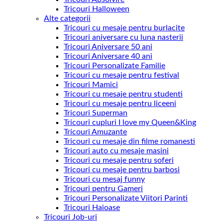
Tricouri Halloween
Alte categorii
Tricouri cu mesaje pentru burlacite
Tricouri aniversare cu luna nasterii
Tricouri Aniversare 50 ani
Tricouri Aniversare 40 ani
Tricouri Personalizate Familie
Tricouri cu mesaje pentru festival
Tricouri Mamici
Tricouri cu mesaje pentru studenti
Tricouri cu mesaje pentru liceeni
Tricouri Superman
Tricouri cupluri I love my Queen&King
Tricouri Amuzante
Tricouri cu mesaje din filme romanesti
Tricouri auto cu mesaje masini
Tricouri cu mesaje pentru soferi
Tricouri cu mesaje pentru barbosi
Tricouri cu mesaj funny
Tricouri pentru Gameri
Tricouri Personalizate Viitori Parinti
Tricouri Haioase
Tricouri Job-uri