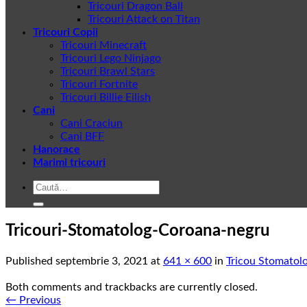
Tricouri Dragon Ball
Tricouri Attack on Titan
Tricouri Copii
Tricouri Minecraft
Tricouri Lego Ninjago
Tricouri Brawl Stars
Tricouri Fortnite
Tricouri Billie Eilish
Cani
Cani Craciun
Cani BFF
Hanorace
Marimi tricouri
Caută
după:
Tricouri-Stomatolog-Coroana-negru
Published
septembrie 3, 2021
at
641 × 600
in
Tricou Stomatol
Both comments and trackbacks are currently closed.
←
Previous