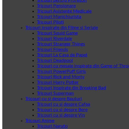
Tricouri pentru Profesori
Tricouri Pensionare
Tricouri Asistente Medicale
Tricouri Manichiurista
Tricouri Piloti
Tricouri inspirate din Filme si Seriale
Tricouri Squid Game
Tricouri Riverdale
Tricouri Stranger Things
Tricouri Friends
Tricouri La Casa de Papel
Tricouri Deadpool
Tricouri cu mesaje inspirate din Game of Thr
Tricouri PowerPuff Girls
Tricouri Rick and Morty
Tricouri Harry Potter
Tricouri Inspirate din Breaking Bad
Tricouri Superman
Tricouri cu si despre Bauturi
Tricouri cu si despre Cafea
Tricouri cu si despre Bere
Tricouri cu si despre Vin
Tricouri Anime
Tricouri Naruto