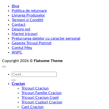
Blog
Politica de returnare
Livrarea Produselor
Termeni si Conditii
Contact
Despre noi
Marimi tricouri
Prelucrarea datelor cu caracter personal
Gaseste Tricoul Potrivit
Contul Meu
ANPC
Copyright 2026 ©
Flatsome Theme
Caută
după:
Craciun
Tricouri Craciun
Tricouri Familie Craciun
Tricouri Craciun Copii
Tricouri Cupluri Craciun
Cani Craciun