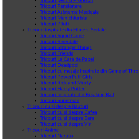
Tricouri pentru Profesori
Tricouri Pensionare
Tricouri Asistente Medicale
Tricouri Manichiurista
Tricouri Piloti
Tricouri inspirate din Filme si Seriale
Tricouri Squid Game
Tricouri Riverdale
Tricouri Stranger Things
Tricouri Friends
Tricouri La Casa de Papel
Tricouri Deadpool
Tricouri cu mesaje inspirate din Game of Thr
Tricouri PowerPuff Girls
Tricouri Rick and Morty
Tricouri Harry Potter
Tricouri Inspirate din Breaking Bad
Tricouri Superman
Tricouri cu si despre Bauturi
Tricouri cu si despre Cafea
Tricouri cu si despre Bere
Tricouri cu si despre Vin
Tricouri Anime
Tricouri Naruto