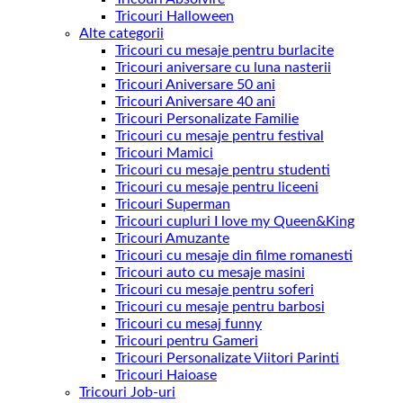
Tricouri Halloween
Alte categorii
Tricouri cu mesaje pentru burlacite
Tricouri aniversare cu luna nasterii
Tricouri Aniversare 50 ani
Tricouri Aniversare 40 ani
Tricouri Personalizate Familie
Tricouri cu mesaje pentru festival
Tricouri Mamici
Tricouri cu mesaje pentru studenti
Tricouri cu mesaje pentru liceeni
Tricouri Superman
Tricouri cupluri I love my Queen&King
Tricouri Amuzante
Tricouri cu mesaje din filme romanesti
Tricouri auto cu mesaje masini
Tricouri cu mesaje pentru soferi
Tricouri cu mesaje pentru barbosi
Tricouri cu mesaj funny
Tricouri pentru Gameri
Tricouri Personalizate Viitori Parinti
Tricouri Haioase
Tricouri Job-uri