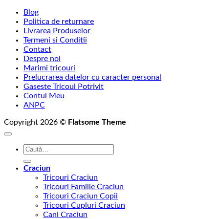
Blog
Politica de returnare
Livrarea Produselor
Termeni si Conditii
Contact
Despre noi
Marimi tricouri
Prelucrarea datelor cu caracter personal
Gaseste Tricoul Potrivit
Contul Meu
ANPC
Copyright 2026 ©
Flatsome Theme
Caută
după:
Craciun
Tricouri Craciun
Tricouri Familie Craciun
Tricouri Craciun Copii
Tricouri Cupluri Craciun
Cani Craciun