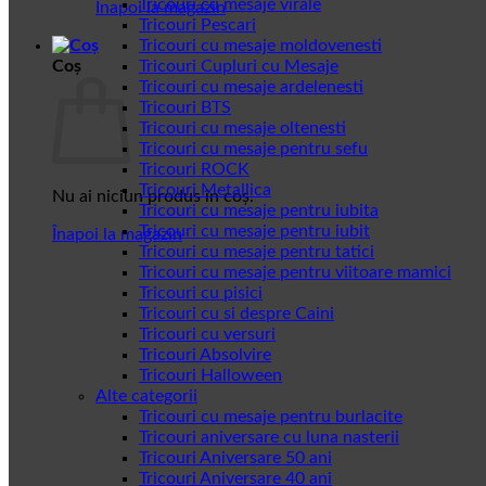
Tricouri cu mesaje virale
Înapoi la magazin
Tricouri Pescari
Tricouri cu mesaje moldovenesti
Coș
Tricouri Cupluri cu Mesaje
Tricouri cu mesaje ardelenesti
Tricouri BTS
Tricouri cu mesaje oltenesti
Tricouri cu mesaje pentru sefu
Tricouri ROCK
Tricouri Metallica
Nu ai niciun produs în coș.
Tricouri cu mesaje pentru iubita
Tricouri cu mesaje pentru iubit
Înapoi la magazin
Tricouri cu mesaje pentru tatici
Tricouri cu mesaje pentru viitoare mamici
Tricouri cu pisici
Tricouri cu si despre Caini
Tricouri cu versuri
Tricouri Absolvire
Tricouri Halloween
Alte categorii
Tricouri cu mesaje pentru burlacite
Tricouri aniversare cu luna nasterii
Tricouri Aniversare 50 ani
Tricouri Aniversare 40 ani