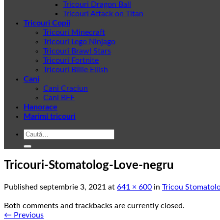
Tricouri Dragon Ball
Tricouri Attack on Titan
Tricouri Copii
Tricouri Minecraft
Tricouri Lego Ninjago
Tricouri Brawl Stars
Tricouri Fortnite
Tricouri Billie Eilish
Cani
Cani Craciun
Cani BFF
Hanorace
Marimi tricouri
Caută
după:
Tricouri-Stomatolog-Love-negru
Published
septembrie 3, 2021
at
641 × 600
in
Tricou Stomatol
Both comments and trackbacks are currently closed.
←
Previous