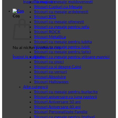
Înapoi la magazin
Tricouri cu mesaje moldovenesti
Tricouri Cupluri cu Mesaje
Tricouri cu mesaje ardelenesti
Coș
Tricouri BTS
Tricouri cu mesaje oltenesti
Tricouri cu mesaje pentru sefu
Tricouri ROCK
Tricouri Metallica
Tricouri cu mesaje pentru iubita
Tricouri cu mesaje pentru iubit
Nu ai niciun produs în coș.
Tricouri cu mesaje pentru tatici
Înapoi la magazin
Tricouri cu mesaje pentru viitoare mamici
Tricouri cu pisici
Tricouri cu si despre Caini
Tricouri cu versuri
Tricouri Absolvire
Tricouri Halloween
Alte categorii
Tricouri cu mesaje pentru burlacite
Tricouri aniversare cu luna nasterii
Tricouri Aniversare 50 ani
Tricouri Aniversare 40 ani
Tricouri Personalizate Familie
Tricouri cu mesaje pentru festival