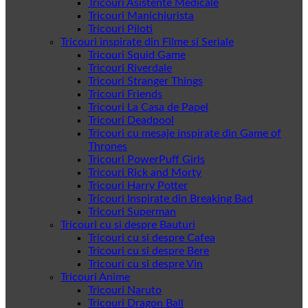
Tricouri Asistente Medicale
Tricouri Manichiurista
Tricouri Piloti
Tricouri inspirate din Filme si Seriale
Tricouri Squid Game
Tricouri Riverdale
Tricouri Stranger Things
Tricouri Friends
Tricouri La Casa de Papel
Tricouri Deadpool
Tricouri cu mesaje inspirate din Game of
Thrones
Tricouri PowerPuff Girls
Tricouri Rick and Morty
Tricouri Harry Potter
Tricouri Inspirate din Breaking Bad
Tricouri Superman
Tricouri cu si despre Bauturi
Tricouri cu si despre Cafea
Tricouri cu si despre Bere
Tricouri cu si despre Vin
Tricouri Anime
Tricouri Naruto
Tricouri Dragon Ball