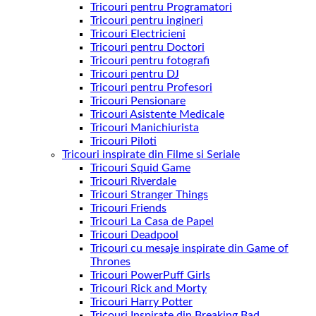
Tricouri pentru Programatori
Tricouri pentru ingineri
Tricouri Electricieni
Tricouri pentru Doctori
Tricouri pentru fotografi
Tricouri pentru DJ
Tricouri pentru Profesori
Tricouri Pensionare
Tricouri Asistente Medicale
Tricouri Manichiurista
Tricouri Piloti
Tricouri inspirate din Filme si Seriale
Tricouri Squid Game
Tricouri Riverdale
Tricouri Stranger Things
Tricouri Friends
Tricouri La Casa de Papel
Tricouri Deadpool
Tricouri cu mesaje inspirate din Game of
Thrones
Tricouri PowerPuff Girls
Tricouri Rick and Morty
Tricouri Harry Potter
Tricouri Inspirate din Breaking Bad