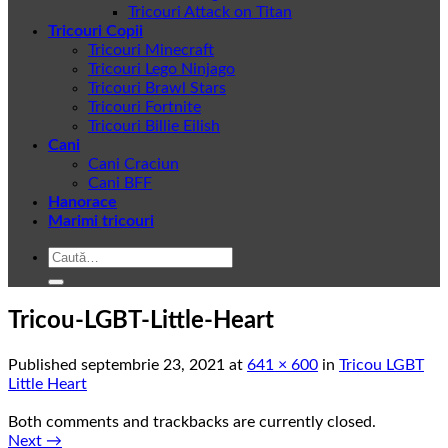
Tricouri Attack on Titan
Tricouri Copii
Tricouri Minecraft
Tricouri Lego Ninjago
Tricouri Brawl Stars
Tricouri Fortnite
Tricouri Billie Eilish
Cani
Cani Craciun
Cani BFF
Hanorace
Marimi tricouri
Caută
după:
Tricou-LGBT-Little-Heart
Published
septembrie 23, 2021
at
641 × 600
in
Tricou LGBT
Little Heart
Both comments and trackbacks are currently closed.
Next
→