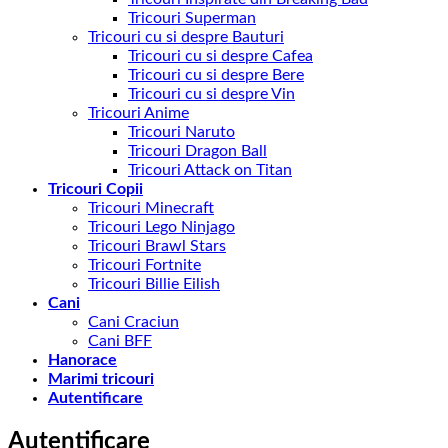
Tricouri Superman
Tricouri cu si despre Bauturi
Tricouri cu si despre Cafea
Tricouri cu si despre Bere
Tricouri cu si despre Vin
Tricouri Anime
Tricouri Naruto
Tricouri Dragon Ball
Tricouri Attack on Titan
Tricouri Copii
Tricouri Minecraft
Tricouri Lego Ninjago
Tricouri Brawl Stars
Tricouri Fortnite
Tricouri Billie Eilish
Cani
Cani Craciun
Cani BFF
Hanorace
Marimi tricouri
Autentificare
Autentificare