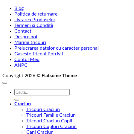
Blog
Politica de returnare
Livrarea Produselor
Termeni si Conditii
Contact
Despre noi
Marimi tricouri
Prelucrarea datelor cu caracter personal
Gaseste Tricoul Potrivit
Contul Meu
ANPC
Copyright 2026 ©
Flatsome Theme
Caută
după:
Craciun
Tricouri Craciun
Tricouri Familie Craciun
Tricouri Craciun Copii
Tricouri Cupluri Craciun
Cani Craciun