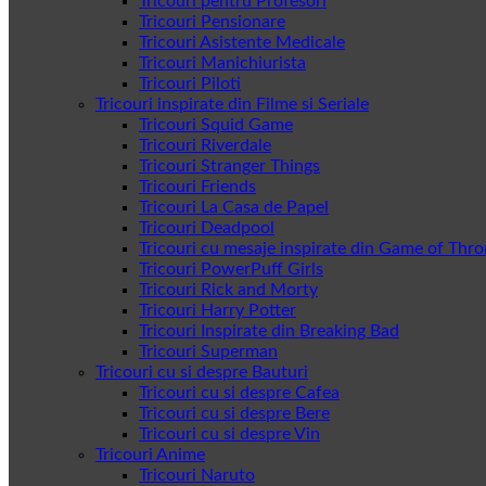
Tricouri pentru Profesori
Tricouri Pensionare
Tricouri Asistente Medicale
Tricouri Manichiurista
Tricouri Piloti
Tricouri inspirate din Filme si Seriale
Tricouri Squid Game
Tricouri Riverdale
Tricouri Stranger Things
Tricouri Friends
Tricouri La Casa de Papel
Tricouri Deadpool
Tricouri cu mesaje inspirate din Game of Thr
Tricouri PowerPuff Girls
Tricouri Rick and Morty
Tricouri Harry Potter
Tricouri Inspirate din Breaking Bad
Tricouri Superman
Tricouri cu si despre Bauturi
Tricouri cu si despre Cafea
Tricouri cu si despre Bere
Tricouri cu si despre Vin
Tricouri Anime
Tricouri Naruto