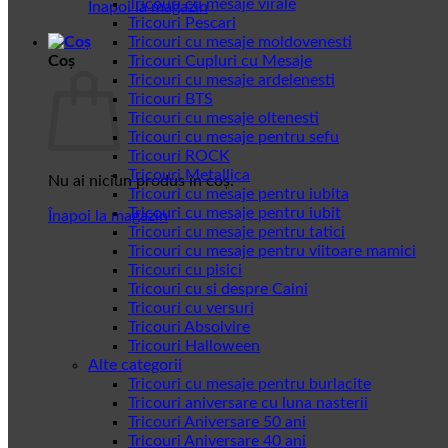
Tricouri cu mesaje virale
Înapoi la magazin
Tricouri Pescari
Tricouri cu mesaje moldovenesti
Coș
Tricouri Cupluri cu Mesaje
Tricouri cu mesaje ardelenesti
Tricouri BTS
Tricouri cu mesaje oltenesti
Tricouri cu mesaje pentru sefu
Tricouri ROCK
Tricouri Metallica
Nu ai niciun produs în coș.
Tricouri cu mesaje pentru iubita
Tricouri cu mesaje pentru iubit
Înapoi la magazin
Tricouri cu mesaje pentru tatici
Tricouri cu mesaje pentru viitoare mamici
Tricouri cu pisici
Tricouri cu si despre Caini
Tricouri cu versuri
Tricouri Absolvire
Tricouri Halloween
Alte categorii
Tricouri cu mesaje pentru burlacite
Tricouri aniversare cu luna nasterii
Tricouri Aniversare 50 ani
Tricouri Aniversare 40 ani