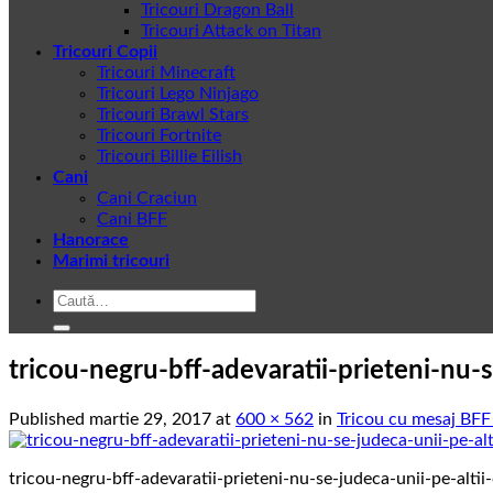
Tricouri Dragon Ball
Tricouri Attack on Titan
Tricouri Copii
Tricouri Minecraft
Tricouri Lego Ninjago
Tricouri Brawl Stars
Tricouri Fortnite
Tricouri Billie Eilish
Cani
Cani Craciun
Cani BFF
Hanorace
Marimi tricouri
Caută
după:
tricou-negru-bff-adevaratii-prieteni-nu-s
Published
martie 29, 2017
at
600 × 562
in
Tricou cu mesaj BFF 
tricou-negru-bff-adevaratii-prieteni-nu-se-judeca-unii-pe-altii-