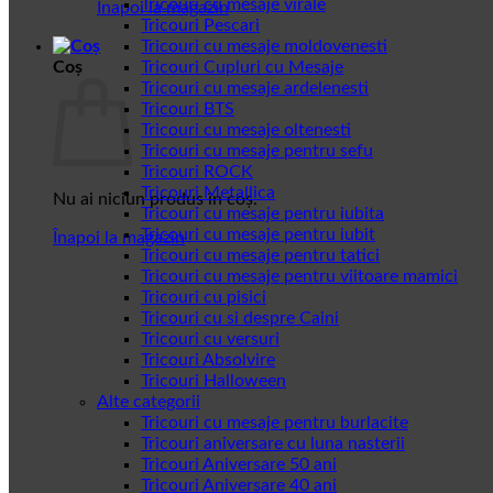
Tricouri cu mesaje virale
Înapoi la magazin
Tricouri Pescari
Tricouri cu mesaje moldovenesti
Coș
Tricouri Cupluri cu Mesaje
Tricouri cu mesaje ardelenesti
Tricouri BTS
Tricouri cu mesaje oltenesti
Tricouri cu mesaje pentru sefu
Tricouri ROCK
Tricouri Metallica
Nu ai niciun produs în coș.
Tricouri cu mesaje pentru iubita
Tricouri cu mesaje pentru iubit
Înapoi la magazin
Tricouri cu mesaje pentru tatici
Tricouri cu mesaje pentru viitoare mamici
Tricouri cu pisici
Tricouri cu si despre Caini
Tricouri cu versuri
Tricouri Absolvire
Tricouri Halloween
Alte categorii
Tricouri cu mesaje pentru burlacite
Tricouri aniversare cu luna nasterii
Tricouri Aniversare 50 ani
Tricouri Aniversare 40 ani