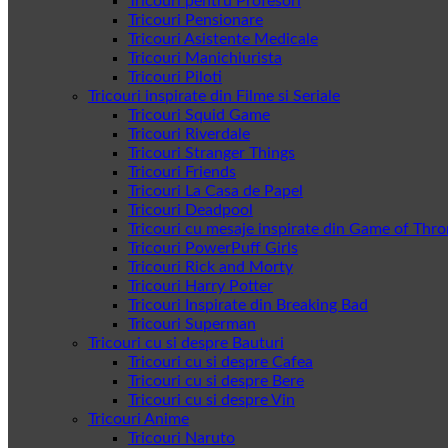
Tricouri pentru Profesori
Tricouri Pensionare
Tricouri Asistente Medicale
Tricouri Manichiurista
Tricouri Piloti
Tricouri inspirate din Filme si Seriale
Tricouri Squid Game
Tricouri Riverdale
Tricouri Stranger Things
Tricouri Friends
Tricouri La Casa de Papel
Tricouri Deadpool
Tricouri cu mesaje inspirate din Game of Thr
Tricouri PowerPuff Girls
Tricouri Rick and Morty
Tricouri Harry Potter
Tricouri Inspirate din Breaking Bad
Tricouri Superman
Tricouri cu si despre Bauturi
Tricouri cu si despre Cafea
Tricouri cu si despre Bere
Tricouri cu si despre Vin
Tricouri Anime
Tricouri Naruto