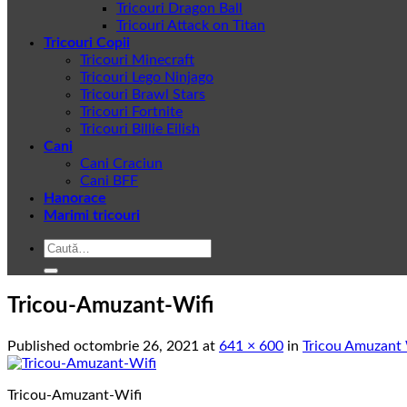
Tricouri Dragon Ball
Tricouri Attack on Titan
Tricouri Copii
Tricouri Minecraft
Tricouri Lego Ninjago
Tricouri Brawl Stars
Tricouri Fortnite
Tricouri Billie Eilish
Cani
Cani Craciun
Cani BFF
Hanorace
Marimi tricouri
Caută
după:
Tricou-Amuzant-Wifi
Published
octombrie 26, 2021
at
641 × 600
in
Tricou Amuzant 
Tricou-Amuzant-Wifi