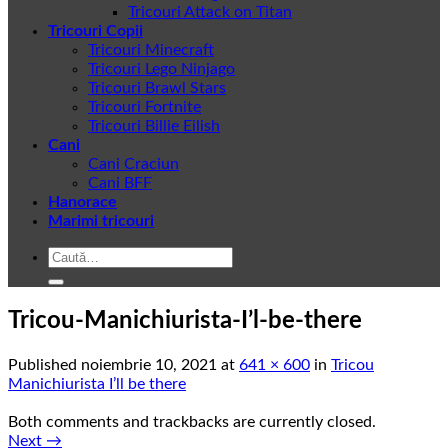
Tricouri Attack on Titan
Tricouri Copii
Tricouri Minecraft
Tricouri Lego Ninjago
Tricouri Brawl Stars
Tricouri Fortnite
Tricouri Billie Eilish
Cani
Cani Craciun
Cani BFF
Hanorace
Marimi tricouri
Caută
după:
Tricou-Manichiurista-I’l-be-there
Published
noiembrie 10, 2021
at
641 × 600
in
Tricou
Manichiurista I’ll be there
Both comments and trackbacks are currently closed.
Next
→