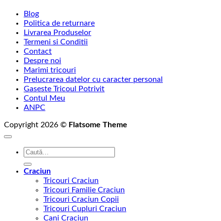
Blog
Politica de returnare
Livrarea Produselor
Termeni si Conditii
Contact
Despre noi
Marimi tricouri
Prelucrarea datelor cu caracter personal
Gaseste Tricoul Potrivit
Contul Meu
ANPC
Copyright 2026 ©
Flatsome Theme
Caută
după:
Craciun
Tricouri Craciun
Tricouri Familie Craciun
Tricouri Craciun Copii
Tricouri Cupluri Craciun
Cani Craciun