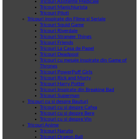
Tricouri Asistente Medicale
Tricouri Manichiurista
Tricouri Piloti
Tricouri inspirate din Filme si Seriale
Tricouri Squid Game
Tricouri Riverdale
Tricouri Stranger Things
Tricouri Friends
Tricouri La Casa de Papel
Tricouri Deadpool
Tricouri cu mesaje inspirate din Game of
Thrones
Tricouri PowerPuff Girls
Tricouri Rick and Morty
Tricouri Harry Potter
Tricouri Inspirate din Breaking Bad
Tricouri Superman
Tricouri cu si despre Bauturi
Tricouri cu si despre Cafea
Tricouri cu si despre Bere
Tricouri cu si despre Vin
Tricouri Anime
Tricouri Naruto
Tricouri Dragon Ball