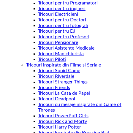
Tricouri pentru Programatori
Tricouri pentru ingineri
Tricouri Electricieni
Tricouri pentru Doctori
Tricouri pentru fotografi
Tricouri pentru DJ
Tricouri pentru Profesori
Tricouri Pensionare
Tricouri Asistente Medicale
Tricouri Manichiurista
Tricouri Piloti
Tricouri inspirate din Filme si Seriale
Tricouri Squid Game
Tricouri Riverdale
Tricouri Stranger Things
Tricouri Friends
Tricouri La Casa de Papel
Tricouri Deadpool
Tricouri cu mesaje inspirate din Game of
Thrones
Tricouri PowerPuff Girls
Tricouri Rick and Morty
Tricouri Harry Potter
Tricouri Inspirate din Breaking Bad