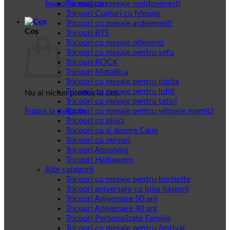
Înapoi la magazin
Tricouri cu mesaje moldovenesti
Tricouri Cupluri cu Mesaje
Tricouri cu mesaje ardelenesti
Coș
Tricouri BTS
Tricouri cu mesaje oltenesti
Tricouri cu mesaje pentru sefu
Tricouri ROCK
Tricouri Metallica
Tricouri cu mesaje pentru iubita
Tricouri cu mesaje pentru iubit
Nu ai niciun produs în coș.
Tricouri cu mesaje pentru tatici
Înapoi la magazin
Tricouri cu mesaje pentru viitoare mamici
Tricouri cu pisici
Tricouri cu si despre Caini
Tricouri cu versuri
Tricouri Absolvire
Tricouri Halloween
Alte categorii
Tricouri cu mesaje pentru burlacite
Tricouri aniversare cu luna nasterii
Tricouri Aniversare 50 ani
Tricouri Aniversare 40 ani
Tricouri Personalizate Familie
Tricouri cu mesaje pentru festival