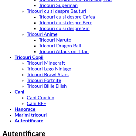
Tricouri Superman
Tricouri cu si despre Bauturi
Tricouri cu si despre Cafea
Tricouri cu si despre Bere
Tricouri cu si despre Vin
Tricouri Anime
Tricouri Naruto
Tricouri Dragon Ball
Tricouri Attack on Titan
Tricouri Copii
Tricouri Minecraft
Tricouri Lego Ninjago
Tricouri Brawl Stars
Tricouri Fortnite
Tricouri Billie Eilish
Cani
Cani Craciun
Cani BFF
Hanorace
Marimi tricouri
Autentificare
Autentificare