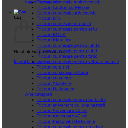
Înapoi la magazin
Tricouri cu mesaje moldovenesti
Tricouri Cupluri cu Mesaje
Tricouri cu mesaje ardelenesti
Coș
Tricouri BTS
Tricouri cu mesaje oltenesti
Tricouri cu mesaje pentru sefu
Tricouri ROCK
Tricouri Metallica
Tricouri cu mesaje pentru iubita
Tricouri cu mesaje pentru iubit
Nu ai niciun produs în coș.
Tricouri cu mesaje pentru tatici
Înapoi la magazin
Tricouri cu mesaje pentru viitoare mamici
Tricouri cu pisici
Tricouri cu si despre Caini
Tricouri cu versuri
Tricouri Absolvire
Tricouri Halloween
Alte categorii
Tricouri cu mesaje pentru burlacite
Tricouri aniversare cu luna nasterii
Tricouri Aniversare 50 ani
Tricouri Aniversare 40 ani
Tricouri Personalizate Familie
Tricouri cu mesaje pentru festival