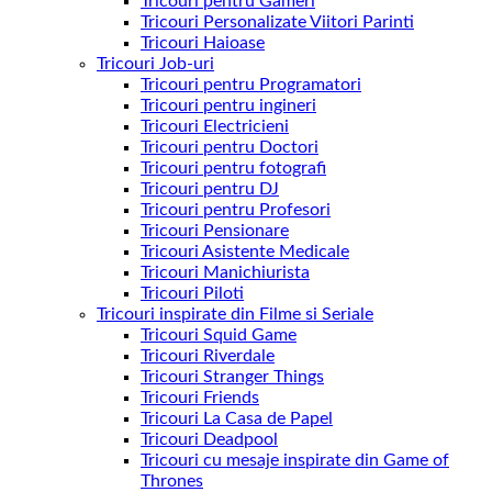
Tricouri pentru Gameri
Tricouri Personalizate Viitori Parinti
Tricouri Haioase
Tricouri Job-uri
Tricouri pentru Programatori
Tricouri pentru ingineri
Tricouri Electricieni
Tricouri pentru Doctori
Tricouri pentru fotografi
Tricouri pentru DJ
Tricouri pentru Profesori
Tricouri Pensionare
Tricouri Asistente Medicale
Tricouri Manichiurista
Tricouri Piloti
Tricouri inspirate din Filme si Seriale
Tricouri Squid Game
Tricouri Riverdale
Tricouri Stranger Things
Tricouri Friends
Tricouri La Casa de Papel
Tricouri Deadpool
Tricouri cu mesaje inspirate din Game of
Thrones