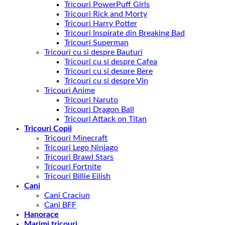
Tricouri PowerPuff Girls
Tricouri Rick and Morty
Tricouri Harry Potter
Tricouri Inspirate din Breaking Bad
Tricouri Superman
Tricouri cu si despre Bauturi
Tricouri cu si despre Cafea
Tricouri cu si despre Bere
Tricouri cu si despre Vin
Tricouri Anime
Tricouri Naruto
Tricouri Dragon Ball
Tricouri Attack on Titan
Tricouri Copii
Tricouri Minecraft
Tricouri Lego Ninjago
Tricouri Brawl Stars
Tricouri Fortnite
Tricouri Billie Eilish
Cani
Cani Craciun
Cani BFF
Hanorace
Marimi tricouri