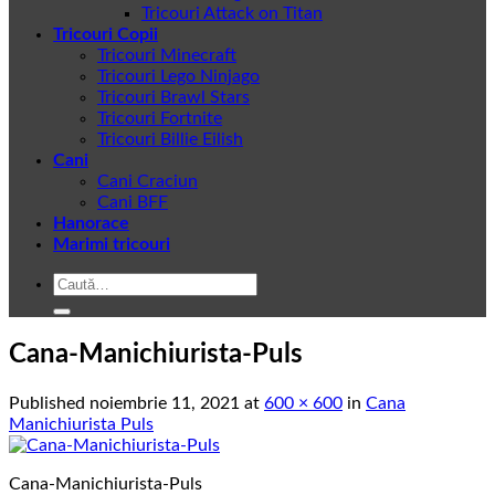
Tricouri Attack on Titan
Tricouri Copii
Tricouri Minecraft
Tricouri Lego Ninjago
Tricouri Brawl Stars
Tricouri Fortnite
Tricouri Billie Eilish
Cani
Cani Craciun
Cani BFF
Hanorace
Marimi tricouri
Caută
după:
Cana-Manichiurista-Puls
Published
noiembrie 11, 2021
at
600 × 600
in
Cana
Manichiurista Puls
Cana-Manichiurista-Puls