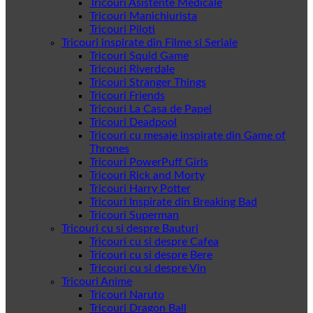
Tricouri Asistente Medicale
Tricouri Manichiurista
Tricouri Piloti
Tricouri inspirate din Filme si Seriale
Tricouri Squid Game
Tricouri Riverdale
Tricouri Stranger Things
Tricouri Friends
Tricouri La Casa de Papel
Tricouri Deadpool
Tricouri cu mesaje inspirate din Game of
Thrones
Tricouri PowerPuff Girls
Tricouri Rick and Morty
Tricouri Harry Potter
Tricouri Inspirate din Breaking Bad
Tricouri Superman
Tricouri cu si despre Bauturi
Tricouri cu si despre Cafea
Tricouri cu si despre Bere
Tricouri cu si despre Vin
Tricouri Anime
Tricouri Naruto
Tricouri Dragon Ball