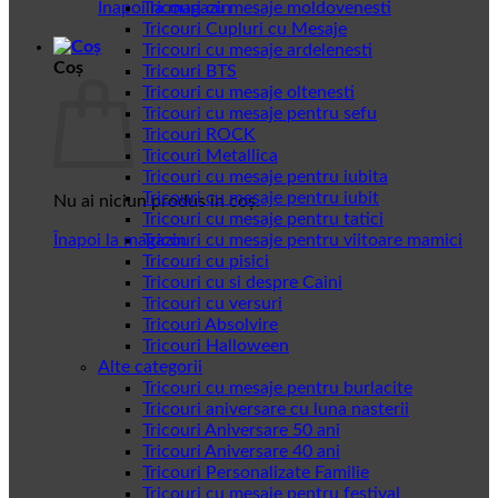
Înapoi la magazin
Tricouri cu mesaje moldovenesti
Tricouri Cupluri cu Mesaje
Tricouri cu mesaje ardelenesti
Coș
Tricouri BTS
Tricouri cu mesaje oltenesti
Tricouri cu mesaje pentru sefu
Tricouri ROCK
Tricouri Metallica
Tricouri cu mesaje pentru iubita
Tricouri cu mesaje pentru iubit
Nu ai niciun produs în coș.
Tricouri cu mesaje pentru tatici
Înapoi la magazin
Tricouri cu mesaje pentru viitoare mamici
Tricouri cu pisici
Tricouri cu si despre Caini
Tricouri cu versuri
Tricouri Absolvire
Tricouri Halloween
Alte categorii
Tricouri cu mesaje pentru burlacite
Tricouri aniversare cu luna nasterii
Tricouri Aniversare 50 ani
Tricouri Aniversare 40 ani
Tricouri Personalizate Familie
Tricouri cu mesaje pentru festival