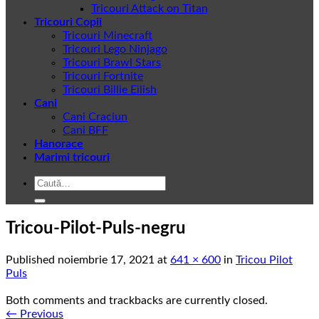
Tricouri Attack on Titan
Tricouri Copii
Tricouri Minecraft
Tricouri Lego Ninjago
Tricouri Brawl Stars
Tricouri Fortnite
Tricouri Billie Eilish
Cani
Cani Craciun
Cani BFF
Hanorace
Marimi tricouri
Caută
după:
Tricou-Pilot-Puls-negru
Published
noiembrie 17, 2021
at
641 × 600
in
Tricou Pilot
Puls
Both comments and trackbacks are currently closed.
←
Previous