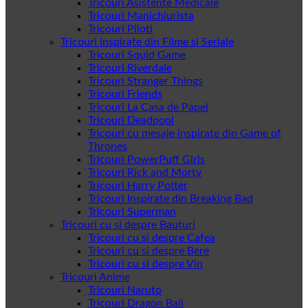
Tricouri Asistente Medicale
Tricouri Manichiurista
Tricouri Piloti
Tricouri inspirate din Filme si Seriale
Tricouri Squid Game
Tricouri Riverdale
Tricouri Stranger Things
Tricouri Friends
Tricouri La Casa de Papel
Tricouri Deadpool
Tricouri cu mesaje inspirate din Game of
Thrones
Tricouri PowerPuff Girls
Tricouri Rick and Morty
Tricouri Harry Potter
Tricouri Inspirate din Breaking Bad
Tricouri Superman
Tricouri cu si despre Bauturi
Tricouri cu si despre Cafea
Tricouri cu si despre Bere
Tricouri cu si despre Vin
Tricouri Anime
Tricouri Naruto
Tricouri Dragon Ball