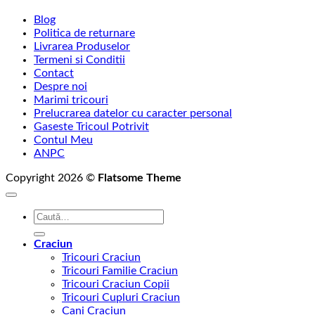
Blog
Politica de returnare
Livrarea Produselor
Termeni si Conditii
Contact
Despre noi
Marimi tricouri
Prelucrarea datelor cu caracter personal
Gaseste Tricoul Potrivit
Contul Meu
ANPC
Copyright 2026 ©
Flatsome Theme
Caută
după:
Craciun
Tricouri Craciun
Tricouri Familie Craciun
Tricouri Craciun Copii
Tricouri Cupluri Craciun
Cani Craciun