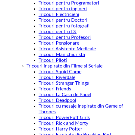
Tricouri pentru Programatori
Tricouri pentru ingineri
Tricouri Electricieni
Tricouri pentru Doctori
Tricouri pentru fotografi
Tricouri pentru DJ
Tricouri pentru Profesori
Tricouri Pensionare
Tricouri Asistente Medicale
Tricouri Manichiurista
Tricouri Piloti
Tricouri inspirate din Filme si Seriale
Tricouri Squid Game
Tricouri Riverdale
Tricouri Stranger Things
Tricouri Friends
Tricouri La Casa de Papel
Tricouri Deadpool
Tricouri cu mesaje inspirate din Game of
Thrones
Tricouri PowerPuff Girls
Tricouri Rick and Morty
Tricouri Harry Potter
Tricouri Inspirate din Breaking Bad