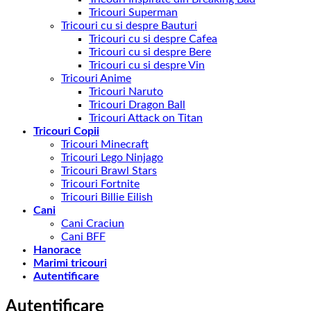
Tricouri Superman
Tricouri cu si despre Bauturi
Tricouri cu si despre Cafea
Tricouri cu si despre Bere
Tricouri cu si despre Vin
Tricouri Anime
Tricouri Naruto
Tricouri Dragon Ball
Tricouri Attack on Titan
Tricouri Copii
Tricouri Minecraft
Tricouri Lego Ninjago
Tricouri Brawl Stars
Tricouri Fortnite
Tricouri Billie Eilish
Cani
Cani Craciun
Cani BFF
Hanorace
Marimi tricouri
Autentificare
Autentificare