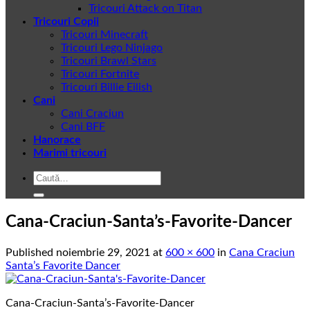
Tricouri Attack on Titan
Tricouri Copii
Tricouri Minecraft
Tricouri Lego Ninjago
Tricouri Brawl Stars
Tricouri Fortnite
Tricouri Billie Eilish
Cani
Cani Craciun
Cani BFF
Hanorace
Marimi tricouri
Caută
după:
Cana-Craciun-Santa’s-Favorite-Dancer
Published
noiembrie 29, 2021
at
600 × 600
in
Cana Craciun
Santa’s Favorite Dancer
Cana-Craciun-Santa’s-Favorite-Dancer