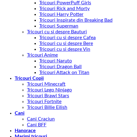
Tricouri PowerPuff Girls
Tricouri Rick and Morty
Tricouri Harry Potter
Tricouri Inspirate din Breaking Bad
Tricouri Superman
Tricouri cu si despre Bauturi
Tricouri cu si despre Cafea
Tricouri cu si despre Bere
Tricouri cu si despre Vin
Tricouri Anime
Tricouri Naruto
Tricouri Dragon Ball
Tricouri Attack on Titan
Tricouri Copii
Tricouri Minecraft
Tricouri Lego Ninjago
Tricouri Brawl Stars
Tricouri Fortnite
Tricouri Billie Eilish
Cani
Cani Craciun
Cani BFF
Hanorace
Marimi tricouri