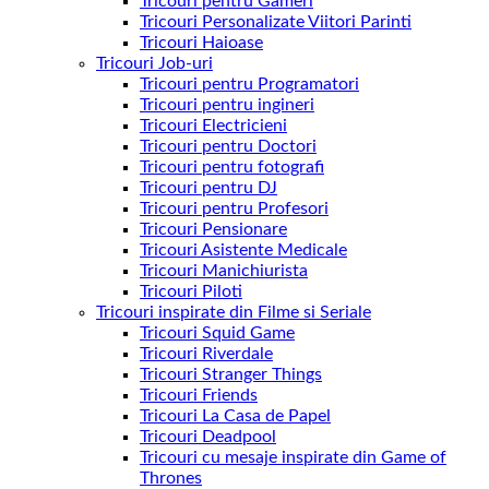
Tricouri pentru Gameri
Tricouri Personalizate Viitori Parinti
Tricouri Haioase
Tricouri Job-uri
Tricouri pentru Programatori
Tricouri pentru ingineri
Tricouri Electricieni
Tricouri pentru Doctori
Tricouri pentru fotografi
Tricouri pentru DJ
Tricouri pentru Profesori
Tricouri Pensionare
Tricouri Asistente Medicale
Tricouri Manichiurista
Tricouri Piloti
Tricouri inspirate din Filme si Seriale
Tricouri Squid Game
Tricouri Riverdale
Tricouri Stranger Things
Tricouri Friends
Tricouri La Casa de Papel
Tricouri Deadpool
Tricouri cu mesaje inspirate din Game of
Thrones