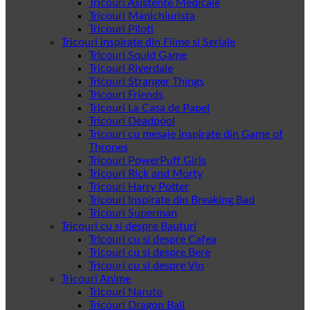
Tricouri Asistente Medicale
Tricouri Manichiurista
Tricouri Piloti
Tricouri inspirate din Filme si Seriale
Tricouri Squid Game
Tricouri Riverdale
Tricouri Stranger Things
Tricouri Friends
Tricouri La Casa de Papel
Tricouri Deadpool
Tricouri cu mesaje inspirate din Game of
Thrones
Tricouri PowerPuff Girls
Tricouri Rick and Morty
Tricouri Harry Potter
Tricouri Inspirate din Breaking Bad
Tricouri Superman
Tricouri cu si despre Bauturi
Tricouri cu si despre Cafea
Tricouri cu si despre Bere
Tricouri cu si despre Vin
Tricouri Anime
Tricouri Naruto
Tricouri Dragon Ball