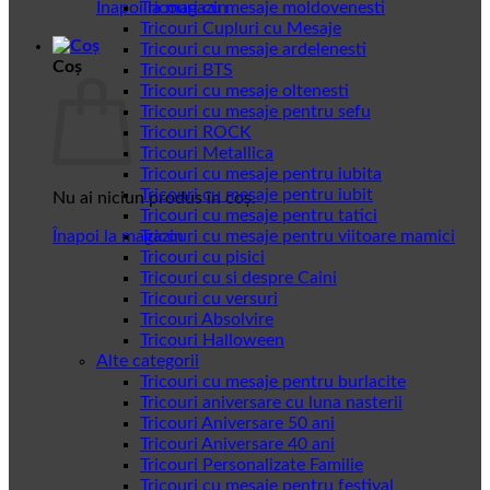
Înapoi la magazin
Tricouri cu mesaje moldovenesti
Tricouri Cupluri cu Mesaje
Tricouri cu mesaje ardelenesti
Coș
Tricouri BTS
Tricouri cu mesaje oltenesti
Tricouri cu mesaje pentru sefu
Tricouri ROCK
Tricouri Metallica
Tricouri cu mesaje pentru iubita
Tricouri cu mesaje pentru iubit
Nu ai niciun produs în coș.
Tricouri cu mesaje pentru tatici
Înapoi la magazin
Tricouri cu mesaje pentru viitoare mamici
Tricouri cu pisici
Tricouri cu si despre Caini
Tricouri cu versuri
Tricouri Absolvire
Tricouri Halloween
Alte categorii
Tricouri cu mesaje pentru burlacite
Tricouri aniversare cu luna nasterii
Tricouri Aniversare 50 ani
Tricouri Aniversare 40 ani
Tricouri Personalizate Familie
Tricouri cu mesaje pentru festival