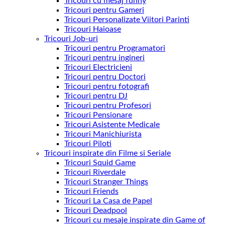
Tricouri cu mesaj funny
Tricouri pentru Gameri
Tricouri Personalizate Viitori Parinti
Tricouri Haioase
Tricouri Job-uri
Tricouri pentru Programatori
Tricouri pentru ingineri
Tricouri Electricieni
Tricouri pentru Doctori
Tricouri pentru fotografi
Tricouri pentru DJ
Tricouri pentru Profesori
Tricouri Pensionare
Tricouri Asistente Medicale
Tricouri Manichiurista
Tricouri Piloti
Tricouri inspirate din Filme si Seriale
Tricouri Squid Game
Tricouri Riverdale
Tricouri Stranger Things
Tricouri Friends
Tricouri La Casa de Papel
Tricouri Deadpool
Tricouri cu mesaje inspirate din Game of