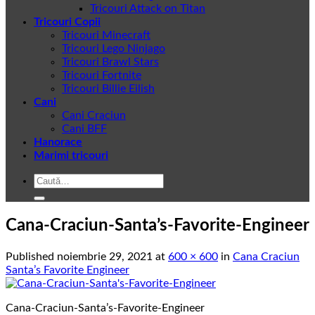
Tricouri Attack on Titan
Tricouri Copii
Tricouri Minecraft
Tricouri Lego Ninjago
Tricouri Brawl Stars
Tricouri Fortnite
Tricouri Billie Eilish
Cani
Cani Craciun
Cani BFF
Hanorace
Marimi tricouri
Caută
după:
Cana-Craciun-Santa’s-Favorite-Engineer
Published
noiembrie 29, 2021
at
600 × 600
in
Cana Craciun
Santa’s Favorite Engineer
Cana-Craciun-Santa’s-Favorite-Engineer