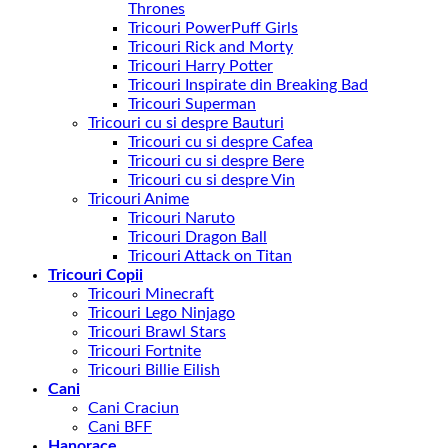
Thrones
Tricouri PowerPuff Girls
Tricouri Rick and Morty
Tricouri Harry Potter
Tricouri Inspirate din Breaking Bad
Tricouri Superman
Tricouri cu si despre Bauturi
Tricouri cu si despre Cafea
Tricouri cu si despre Bere
Tricouri cu si despre Vin
Tricouri Anime
Tricouri Naruto
Tricouri Dragon Ball
Tricouri Attack on Titan
Tricouri Copii
Tricouri Minecraft
Tricouri Lego Ninjago
Tricouri Brawl Stars
Tricouri Fortnite
Tricouri Billie Eilish
Cani
Cani Craciun
Cani BFF
Hanorace