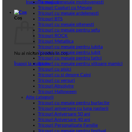
Înapoi la magazin
Tricouri cu mesaje moldovenesti
Tricouri Cupluri cu Mesaje
Tricouri cu mesaje ardelenesti
Coș
Tricouri BTS
Tricouri cu mesaje oltenesti
Tricouri cu mesaje pentru sefu
Tricouri ROCK
Tricouri Metallica
Tricouri cu mesaje pentru iubita
Tricouri cu mesaje pentru iubit
Nu ai niciun produs în coș.
Tricouri cu mesaje pentru tatici
Înapoi la magazin
Tricouri cu mesaje pentru viitoare mamici
Tricouri cu pisici
Tricouri cu si despre Caini
Tricouri cu versuri
Tricouri Absolvire
Tricouri Halloween
Alte categorii
Tricouri cu mesaje pentru burlacite
Tricouri aniversare cu luna nasterii
Tricouri Aniversare 50 ani
Tricouri Aniversare 40 ani
Tricouri Personalizate Familie
Tricouri cu mesaje pentru festival