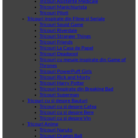
Tricouri Asistente Medicale
Tricouri Manichiurista
Tricouri Piloti
Tricouri inspirate din Filme si Seriale
Tricouri Squid Game
Tricouri Riverdale
Tricouri Stranger Things
Tricouri Friends
Tricouri La Casa de Papel
Tricouri Deadpool
Tricouri cu mesaje inspirate din Game of
Thrones
Tricouri PowerPuff Girls
Tricouri Rick and Morty
Tricouri Harry Potter
Tricouri Inspirate din Breaking Bad
Tricouri Superman
Tricouri cu si despre Bauturi
Tricouri cu si despre Cafea
Tricouri cu si despre Bere
Tricouri cu si despre Vin
Tricouri Anime
Tricouri Naruto
Tricouri Dragon Ball