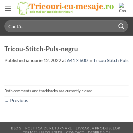
Skip
to
content
Caută
după:
Tricou-Stitch-Puls-negru
Published
ianuarie 12, 2022
at
641 × 600
in
Tricou Stitch Puls
Both comments and trackbacks are currently closed.
←
Previous
BLOG
POLITICA DE RETURNARE
LIVRAREA PRODUSELOR
TERMENI SI CONDITII
CONTACT
DESPRE NOI