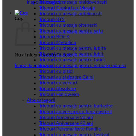
Înapoi la magazin
Tricouri cu mesaje moldovenesti
Tricouri Cupluri cu Mesaje
Tricouri cu mesaje ardelenesti
Coș
Tricouri BTS
Tricouri cu mesaje oltenesti
Tricouri cu mesaje pentru sefu
Tricouri ROCK
Tricouri Metallica
Tricouri cu mesaje pentru iubita
Tricouri cu mesaje pentru iubit
Nu ai niciun produs în coș.
Tricouri cu mesaje pentru tatici
Înapoi la magazin
Tricouri cu mesaje pentru viitoare mamici
Tricouri cu pisici
Tricouri cu si despre Caini
Tricouri cu versuri
Tricouri Absolvire
Tricouri Halloween
Alte categorii
Tricouri cu mesaje pentru burlacite
Tricouri aniversare cu luna nasterii
Tricouri Aniversare 50 ani
Tricouri Aniversare 40 ani
Tricouri Personalizate Familie
Tricouri cu mesaje pentru festival