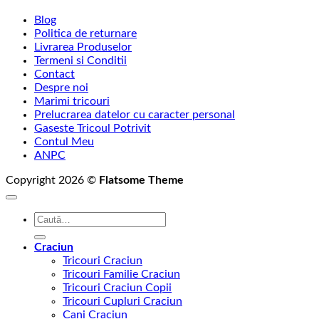
Blog
Politica de returnare
Livrarea Produselor
Termeni si Conditii
Contact
Despre noi
Marimi tricouri
Prelucrarea datelor cu caracter personal
Gaseste Tricoul Potrivit
Contul Meu
ANPC
Copyright 2026 ©
Flatsome Theme
Caută
după:
Craciun
Tricouri Craciun
Tricouri Familie Craciun
Tricouri Craciun Copii
Tricouri Cupluri Craciun
Cani Craciun