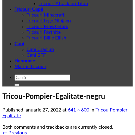
Tricouri Attack on Titan
Tricouri Copii
Tricouri Minecraft
Tricouri Lego Ninjago
Tricouri Brawl Stars
Tricouri Fortnite
Tricouri Billie Eilish
Cani
Cani Craciun
Cani BFF
Hanorace
Marimi tricouri
Caută
după:
Tricou-Pompier-Egalitate-negru
Published
ianuarie 27, 2022
at
641 × 600
in
Tricou Pompier
Egalitate
Both comments and trackbacks are currently closed.
←
Previous