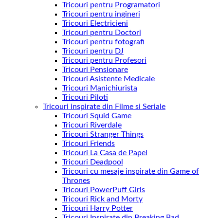
Tricouri pentru Programatori
Tricouri pentru ingineri
Tricouri Electricieni
Tricouri pentru Doctori
Tricouri pentru fotografi
Tricouri pentru DJ
Tricouri pentru Profesori
Tricouri Pensionare
Tricouri Asistente Medicale
Tricouri Manichiurista
Tricouri Piloti
Tricouri inspirate din Filme si Seriale
Tricouri Squid Game
Tricouri Riverdale
Tricouri Stranger Things
Tricouri Friends
Tricouri La Casa de Papel
Tricouri Deadpool
Tricouri cu mesaje inspirate din Game of
Thrones
Tricouri PowerPuff Girls
Tricouri Rick and Morty
Tricouri Harry Potter
Tricouri Inspirate din Breaking Bad