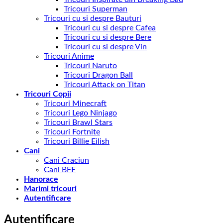
Tricouri Superman
Tricouri cu si despre Bauturi
Tricouri cu si despre Cafea
Tricouri cu si despre Bere
Tricouri cu si despre Vin
Tricouri Anime
Tricouri Naruto
Tricouri Dragon Ball
Tricouri Attack on Titan
Tricouri Copii
Tricouri Minecraft
Tricouri Lego Ninjago
Tricouri Brawl Stars
Tricouri Fortnite
Tricouri Billie Eilish
Cani
Cani Craciun
Cani BFF
Hanorace
Marimi tricouri
Autentificare
Autentificare