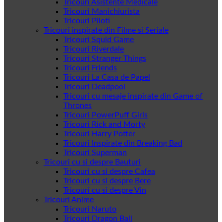
Tricouri Asistente Medicale
Tricouri Manichiurista
Tricouri Piloti
Tricouri inspirate din Filme si Seriale
Tricouri Squid Game
Tricouri Riverdale
Tricouri Stranger Things
Tricouri Friends
Tricouri La Casa de Papel
Tricouri Deadpool
Tricouri cu mesaje inspirate din Game of
Thrones
Tricouri PowerPuff Girls
Tricouri Rick and Morty
Tricouri Harry Potter
Tricouri Inspirate din Breaking Bad
Tricouri Superman
Tricouri cu si despre Bauturi
Tricouri cu si despre Cafea
Tricouri cu si despre Bere
Tricouri cu si despre Vin
Tricouri Anime
Tricouri Naruto
Tricouri Dragon Ball