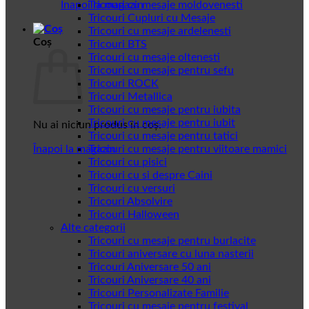
Înapoi la magazin
Tricouri cu mesaje moldovenesti
Tricouri Cupluri cu Mesaje
Tricouri cu mesaje ardelenesti
Coș
Tricouri BTS
Tricouri cu mesaje oltenesti
Tricouri cu mesaje pentru sefu
Tricouri ROCK
Tricouri Metallica
Tricouri cu mesaje pentru iubita
Tricouri cu mesaje pentru iubit
Nu ai niciun produs în coș.
Tricouri cu mesaje pentru tatici
Înapoi la magazin
Tricouri cu mesaje pentru viitoare mamici
Tricouri cu pisici
Tricouri cu si despre Caini
Tricouri cu versuri
Tricouri Absolvire
Tricouri Halloween
Alte categorii
Tricouri cu mesaje pentru burlacite
Tricouri aniversare cu luna nasterii
Tricouri Aniversare 50 ani
Tricouri Aniversare 40 ani
Tricouri Personalizate Familie
Tricouri cu mesaje pentru festival