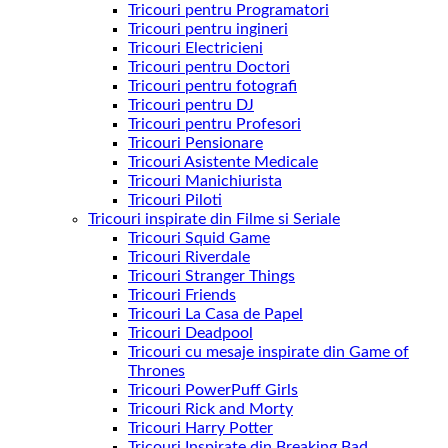
Tricouri pentru Programatori
Tricouri pentru ingineri
Tricouri Electricieni
Tricouri pentru Doctori
Tricouri pentru fotografi
Tricouri pentru DJ
Tricouri pentru Profesori
Tricouri Pensionare
Tricouri Asistente Medicale
Tricouri Manichiurista
Tricouri Piloti
Tricouri inspirate din Filme si Seriale
Tricouri Squid Game
Tricouri Riverdale
Tricouri Stranger Things
Tricouri Friends
Tricouri La Casa de Papel
Tricouri Deadpool
Tricouri cu mesaje inspirate din Game of
Thrones
Tricouri PowerPuff Girls
Tricouri Rick and Morty
Tricouri Harry Potter
Tricouri Inspirate din Breaking Bad