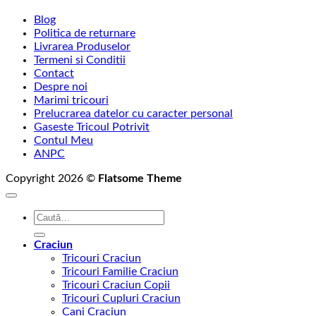
Blog
Politica de returnare
Livrarea Produselor
Termeni si Conditii
Contact
Despre noi
Marimi tricouri
Prelucrarea datelor cu caracter personal
Gaseste Tricoul Potrivit
Contul Meu
ANPC
Copyright 2026 ©
Flatsome Theme
Caută
după:
Craciun
Tricouri Craciun
Tricouri Familie Craciun
Tricouri Craciun Copii
Tricouri Cupluri Craciun
Cani Craciun