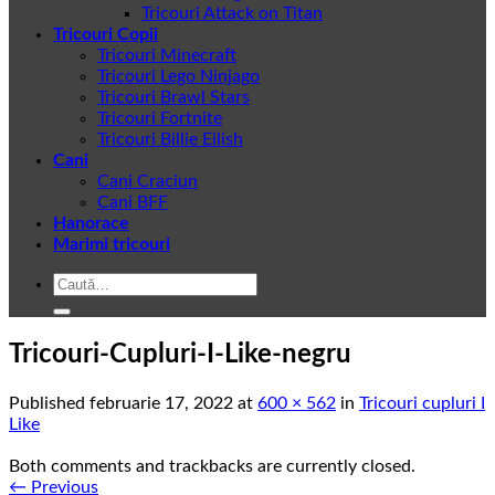
Tricouri Attack on Titan
Tricouri Copii
Tricouri Minecraft
Tricouri Lego Ninjago
Tricouri Brawl Stars
Tricouri Fortnite
Tricouri Billie Eilish
Cani
Cani Craciun
Cani BFF
Hanorace
Marimi tricouri
Caută
după:
Tricouri-Cupluri-I-Like-negru
Published
februarie 17, 2022
at
600 × 562
in
Tricouri cupluri I
Like
Both comments and trackbacks are currently closed.
←
Previous