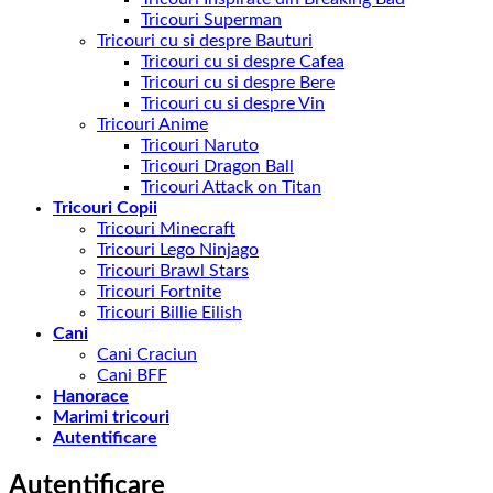
Tricouri Superman
Tricouri cu si despre Bauturi
Tricouri cu si despre Cafea
Tricouri cu si despre Bere
Tricouri cu si despre Vin
Tricouri Anime
Tricouri Naruto
Tricouri Dragon Ball
Tricouri Attack on Titan
Tricouri Copii
Tricouri Minecraft
Tricouri Lego Ninjago
Tricouri Brawl Stars
Tricouri Fortnite
Tricouri Billie Eilish
Cani
Cani Craciun
Cani BFF
Hanorace
Marimi tricouri
Autentificare
Autentificare