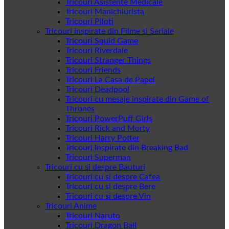
Tricouri Asistente Medicale
Tricouri Manichiurista
Tricouri Piloti
Tricouri inspirate din Filme si Seriale
Tricouri Squid Game
Tricouri Riverdale
Tricouri Stranger Things
Tricouri Friends
Tricouri La Casa de Papel
Tricouri Deadpool
Tricouri cu mesaje inspirate din Game of
Thrones
Tricouri PowerPuff Girls
Tricouri Rick and Morty
Tricouri Harry Potter
Tricouri Inspirate din Breaking Bad
Tricouri Superman
Tricouri cu si despre Bauturi
Tricouri cu si despre Cafea
Tricouri cu si despre Bere
Tricouri cu si despre Vin
Tricouri Anime
Tricouri Naruto
Tricouri Dragon Ball