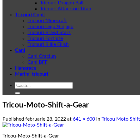
Tricouri Dragon Ball
Tricouri Attack on Titan
Tricouri Copii
Tricouri Minecraft
Tricouri Lego Ninjago
Tricouri Brawl Stars
Tricouri Fortnite
Tricouri Billie Eilish
Cani
Cani Craciun
Cani BFF
Hanorace
Marimi tricouri
Caută
după:
Tricou-Moto-Shift-a-Gear
Published
februarie 28, 2022
at
641 × 600
in
Tricou Moto Shift
Tricou-Moto-Shift-a-Gear