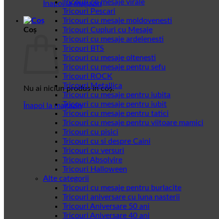
Tricouri cu mesaje virale
Înapoi la magazin
Tricouri Pescari
Tricouri cu mesaje moldovenesti
Coș
Tricouri Cupluri cu Mesaje
Tricouri cu mesaje ardelenesti
Tricouri BTS
Tricouri cu mesaje oltenesti
Tricouri cu mesaje pentru sefu
Tricouri ROCK
Tricouri Metallica
Nu ai niciun produs în coș.
Tricouri cu mesaje pentru iubita
Tricouri cu mesaje pentru iubit
Înapoi la magazin
Tricouri cu mesaje pentru tatici
Tricouri cu mesaje pentru viitoare mamici
Tricouri cu pisici
Tricouri cu si despre Caini
Tricouri cu versuri
Tricouri Absolvire
Tricouri Halloween
Alte categorii
Tricouri cu mesaje pentru burlacite
Tricouri aniversare cu luna nasterii
Tricouri Aniversare 50 ani
Tricouri Aniversare 40 ani