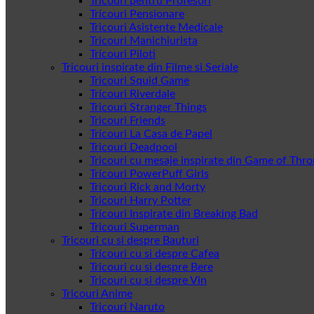
Tricouri pentru Profesori
Tricouri Pensionare
Tricouri Asistente Medicale
Tricouri Manichiurista
Tricouri Piloti
Tricouri inspirate din Filme si Seriale
Tricouri Squid Game
Tricouri Riverdale
Tricouri Stranger Things
Tricouri Friends
Tricouri La Casa de Papel
Tricouri Deadpool
Tricouri cu mesaje inspirate din Game of Thr
Tricouri PowerPuff Girls
Tricouri Rick and Morty
Tricouri Harry Potter
Tricouri Inspirate din Breaking Bad
Tricouri Superman
Tricouri cu si despre Bauturi
Tricouri cu si despre Cafea
Tricouri cu si despre Bere
Tricouri cu si despre Vin
Tricouri Anime
Tricouri Naruto