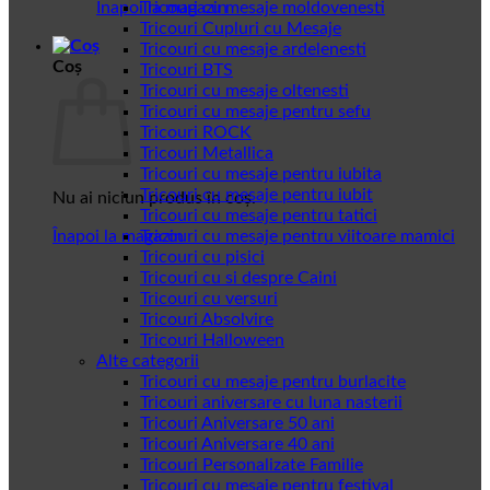
Înapoi la magazin
Tricouri cu mesaje moldovenesti
Tricouri Cupluri cu Mesaje
Tricouri cu mesaje ardelenesti
Coș
Tricouri BTS
Tricouri cu mesaje oltenesti
Tricouri cu mesaje pentru sefu
Tricouri ROCK
Tricouri Metallica
Tricouri cu mesaje pentru iubita
Tricouri cu mesaje pentru iubit
Nu ai niciun produs în coș.
Tricouri cu mesaje pentru tatici
Înapoi la magazin
Tricouri cu mesaje pentru viitoare mamici
Tricouri cu pisici
Tricouri cu si despre Caini
Tricouri cu versuri
Tricouri Absolvire
Tricouri Halloween
Alte categorii
Tricouri cu mesaje pentru burlacite
Tricouri aniversare cu luna nasterii
Tricouri Aniversare 50 ani
Tricouri Aniversare 40 ani
Tricouri Personalizate Familie
Tricouri cu mesaje pentru festival