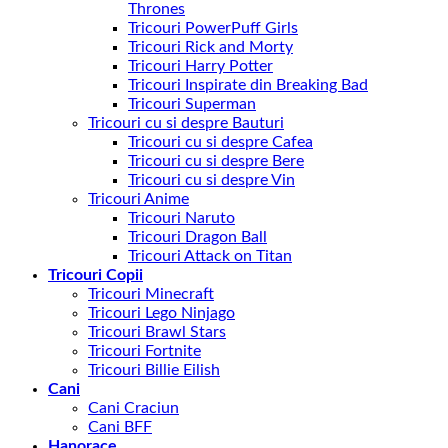
Thrones
Tricouri PowerPuff Girls
Tricouri Rick and Morty
Tricouri Harry Potter
Tricouri Inspirate din Breaking Bad
Tricouri Superman
Tricouri cu si despre Bauturi
Tricouri cu si despre Cafea
Tricouri cu si despre Bere
Tricouri cu si despre Vin
Tricouri Anime
Tricouri Naruto
Tricouri Dragon Ball
Tricouri Attack on Titan
Tricouri Copii
Tricouri Minecraft
Tricouri Lego Ninjago
Tricouri Brawl Stars
Tricouri Fortnite
Tricouri Billie Eilish
Cani
Cani Craciun
Cani BFF
Hanorace