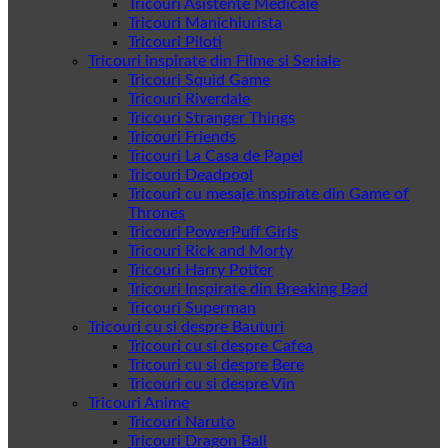
Tricouri Asistente Medicale
Tricouri Manichiurista
Tricouri Piloti
Tricouri inspirate din Filme si Seriale
Tricouri Squid Game
Tricouri Riverdale
Tricouri Stranger Things
Tricouri Friends
Tricouri La Casa de Papel
Tricouri Deadpool
Tricouri cu mesaje inspirate din Game of
Thrones
Tricouri PowerPuff Girls
Tricouri Rick and Morty
Tricouri Harry Potter
Tricouri Inspirate din Breaking Bad
Tricouri Superman
Tricouri cu si despre Bauturi
Tricouri cu si despre Cafea
Tricouri cu si despre Bere
Tricouri cu si despre Vin
Tricouri Anime
Tricouri Naruto
Tricouri Dragon Ball