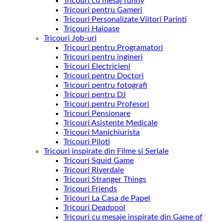
Tricouri cu mesaj funny
Tricouri pentru Gameri
Tricouri Personalizate Viitori Parinti
Tricouri Haioase
Tricouri Job-uri
Tricouri pentru Programatori
Tricouri pentru ingineri
Tricouri Electricieni
Tricouri pentru Doctori
Tricouri pentru fotografi
Tricouri pentru DJ
Tricouri pentru Profesori
Tricouri Pensionare
Tricouri Asistente Medicale
Tricouri Manichiurista
Tricouri Piloti
Tricouri inspirate din Filme si Seriale
Tricouri Squid Game
Tricouri Riverdale
Tricouri Stranger Things
Tricouri Friends
Tricouri La Casa de Papel
Tricouri Deadpool
Tricouri cu mesaje inspirate din Game of