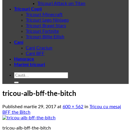
Tricouri Attack on Titan
Tricouri Copii
Tricouri Minecraft
Tricouri Lego Ninjago
Tricouri Brawl Stars
Tricouri Fortnite
Tricouri Billie Eilish
Cani
Cani Craciun
Cani BFF
Hanorace
Marimi tricouri
Caută
după:
tricou-alb-bff-the-bitch
Published
martie 29, 2017
at
600 × 562
in
Tricou cu mesaj
BFF the Bitch
tricou-alb-bff-the-bitch