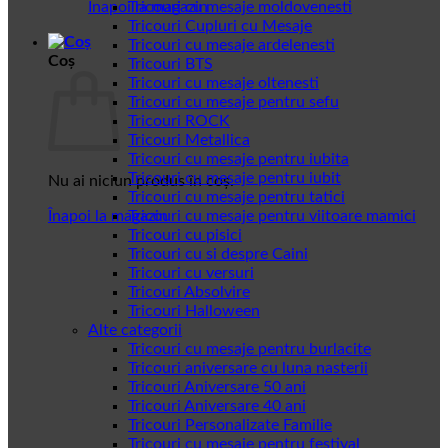
Înapoi la magazin
Tricouri cu mesaje moldovenesti
Tricouri Cupluri cu Mesaje
Tricouri cu mesaje ardelenesti
Coș
Tricouri BTS
Tricouri cu mesaje oltenesti
Tricouri cu mesaje pentru sefu
Tricouri ROCK
Tricouri Metallica
Tricouri cu mesaje pentru iubita
Tricouri cu mesaje pentru iubit
Nu ai niciun produs în coș.
Tricouri cu mesaje pentru tatici
Înapoi la magazin
Tricouri cu mesaje pentru viitoare mamici
Tricouri cu pisici
Tricouri cu si despre Caini
Tricouri cu versuri
Tricouri Absolvire
Tricouri Halloween
Alte categorii
Tricouri cu mesaje pentru burlacite
Tricouri aniversare cu luna nasterii
Tricouri Aniversare 50 ani
Tricouri Aniversare 40 ani
Tricouri Personalizate Familie
Tricouri cu mesaje pentru festival