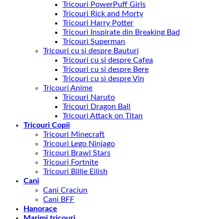
Tricouri PowerPuff Girls
Tricouri Rick and Morty
Tricouri Harry Potter
Tricouri Inspirate din Breaking Bad
Tricouri Superman
Tricouri cu si despre Bauturi
Tricouri cu si despre Cafea
Tricouri cu si despre Bere
Tricouri cu si despre Vin
Tricouri Anime
Tricouri Naruto
Tricouri Dragon Ball
Tricouri Attack on Titan
Tricouri Copii
Tricouri Minecraft
Tricouri Lego Ninjago
Tricouri Brawl Stars
Tricouri Fortnite
Tricouri Billie Eilish
Cani
Cani Craciun
Cani BFF
Hanorace
Marimi tricouri