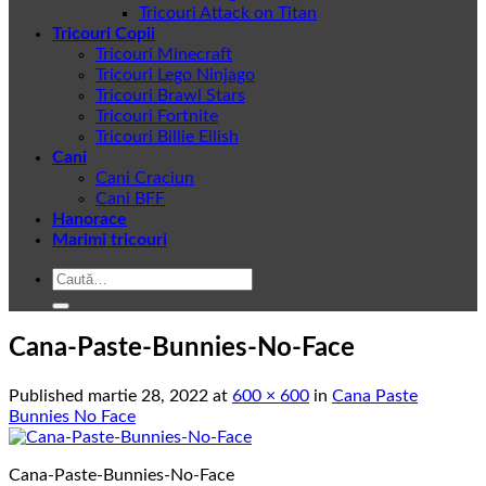
Tricouri Attack on Titan
Tricouri Copii
Tricouri Minecraft
Tricouri Lego Ninjago
Tricouri Brawl Stars
Tricouri Fortnite
Tricouri Billie Eilish
Cani
Cani Craciun
Cani BFF
Hanorace
Marimi tricouri
Caută
după:
Cana-Paste-Bunnies-No-Face
Published
martie 28, 2022
at
600 × 600
in
Cana Paste
Bunnies No Face
Cana-Paste-Bunnies-No-Face