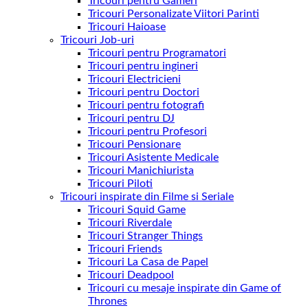
Tricouri pentru Gameri
Tricouri Personalizate Viitori Parinti
Tricouri Haioase
Tricouri Job-uri
Tricouri pentru Programatori
Tricouri pentru ingineri
Tricouri Electricieni
Tricouri pentru Doctori
Tricouri pentru fotografi
Tricouri pentru DJ
Tricouri pentru Profesori
Tricouri Pensionare
Tricouri Asistente Medicale
Tricouri Manichiurista
Tricouri Piloti
Tricouri inspirate din Filme si Seriale
Tricouri Squid Game
Tricouri Riverdale
Tricouri Stranger Things
Tricouri Friends
Tricouri La Casa de Papel
Tricouri Deadpool
Tricouri cu mesaje inspirate din Game of
Thrones