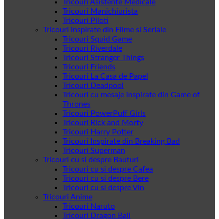
Tricouri Asistente Medicale
Tricouri Manichiurista
Tricouri Piloti
Tricouri inspirate din Filme si Seriale
Tricouri Squid Game
Tricouri Riverdale
Tricouri Stranger Things
Tricouri Friends
Tricouri La Casa de Papel
Tricouri Deadpool
Tricouri cu mesaje inspirate din Game of
Thrones
Tricouri PowerPuff Girls
Tricouri Rick and Morty
Tricouri Harry Potter
Tricouri Inspirate din Breaking Bad
Tricouri Superman
Tricouri cu si despre Bauturi
Tricouri cu si despre Cafea
Tricouri cu si despre Bere
Tricouri cu si despre Vin
Tricouri Anime
Tricouri Naruto
Tricouri Dragon Ball