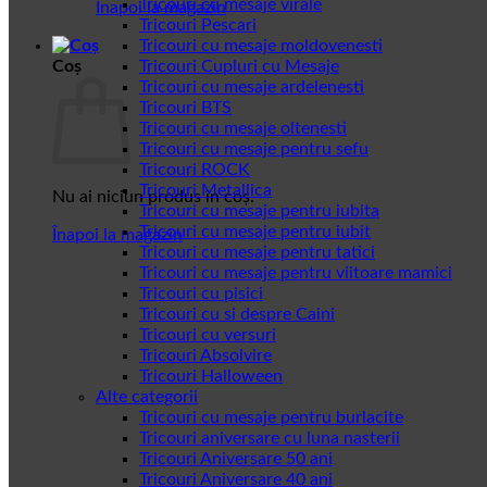
Tricouri cu mesaje virale
Înapoi la magazin
Tricouri Pescari
Tricouri cu mesaje moldovenesti
Coș
Tricouri Cupluri cu Mesaje
Tricouri cu mesaje ardelenesti
Tricouri BTS
Tricouri cu mesaje oltenesti
Tricouri cu mesaje pentru sefu
Tricouri ROCK
Tricouri Metallica
Nu ai niciun produs în coș.
Tricouri cu mesaje pentru iubita
Tricouri cu mesaje pentru iubit
Înapoi la magazin
Tricouri cu mesaje pentru tatici
Tricouri cu mesaje pentru viitoare mamici
Tricouri cu pisici
Tricouri cu si despre Caini
Tricouri cu versuri
Tricouri Absolvire
Tricouri Halloween
Alte categorii
Tricouri cu mesaje pentru burlacite
Tricouri aniversare cu luna nasterii
Tricouri Aniversare 50 ani
Tricouri Aniversare 40 ani