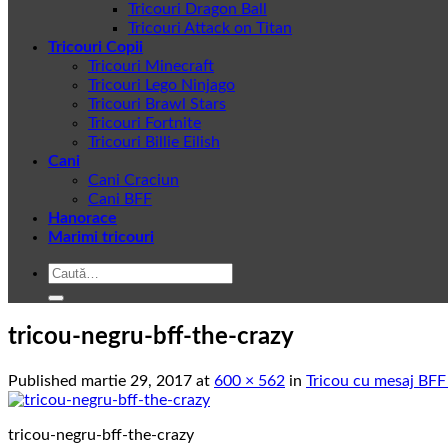
Tricouri Dragon Ball
Tricouri Attack on Titan
Tricouri Copii
Tricouri Minecraft
Tricouri Lego Ninjago
Tricouri Brawl Stars
Tricouri Fortnite
Tricouri Billie Eilish
Cani
Cani Craciun
Cani BFF
Hanorace
Marimi tricouri
Caută
după:
tricou-negru-bff-the-crazy
Published
martie 29, 2017
at
600 × 562
in
Tricou cu mesaj BFF
tricou-negru-bff-the-crazy