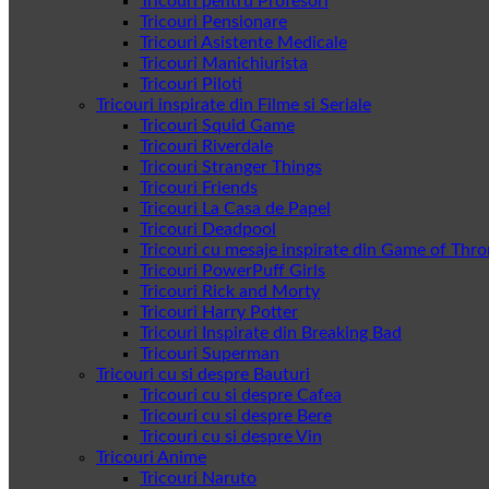
Tricouri pentru Profesori
Tricouri Pensionare
Tricouri Asistente Medicale
Tricouri Manichiurista
Tricouri Piloti
Tricouri inspirate din Filme si Seriale
Tricouri Squid Game
Tricouri Riverdale
Tricouri Stranger Things
Tricouri Friends
Tricouri La Casa de Papel
Tricouri Deadpool
Tricouri cu mesaje inspirate din Game of Thr
Tricouri PowerPuff Girls
Tricouri Rick and Morty
Tricouri Harry Potter
Tricouri Inspirate din Breaking Bad
Tricouri Superman
Tricouri cu si despre Bauturi
Tricouri cu si despre Cafea
Tricouri cu si despre Bere
Tricouri cu si despre Vin
Tricouri Anime
Tricouri Naruto