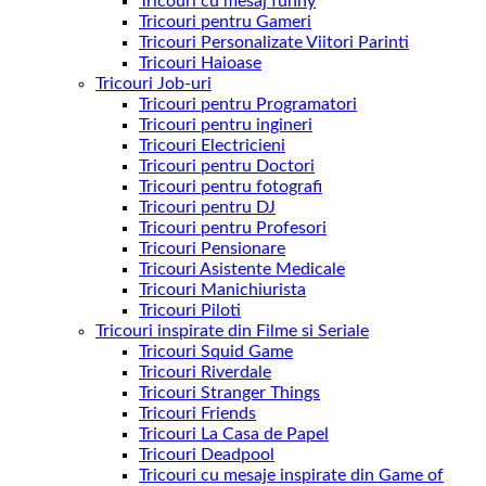
Tricouri cu mesaj funny
Tricouri pentru Gameri
Tricouri Personalizate Viitori Parinti
Tricouri Haioase
Tricouri Job-uri
Tricouri pentru Programatori
Tricouri pentru ingineri
Tricouri Electricieni
Tricouri pentru Doctori
Tricouri pentru fotografi
Tricouri pentru DJ
Tricouri pentru Profesori
Tricouri Pensionare
Tricouri Asistente Medicale
Tricouri Manichiurista
Tricouri Piloti
Tricouri inspirate din Filme si Seriale
Tricouri Squid Game
Tricouri Riverdale
Tricouri Stranger Things
Tricouri Friends
Tricouri La Casa de Papel
Tricouri Deadpool
Tricouri cu mesaje inspirate din Game of