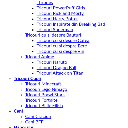
Thrones
Tricouri PowerPuff Girls
Tricouri Rick and Morty
Tricouri Harry Potter
Tricouri Inspirate din Breaking Bad
Tricouri Superman
Tricouri cu si despre Bauturi
Tricouri cu si despre Cafea
Tricouri cu si despre Bere
Tricouri cu si despre Vin
Tricouri Anime
Tricouri Naruto
Tricouri Dragon Ball
Tricouri Attack on Titan
Tricouri Copii
Tricouri Minecraft
Tricouri Lego Ninjago
Tricouri Brawl Stars
Tricouri Fortnite
Tricouri Billie Eilish
Cani
Cani Craciun
Cani BFF
Hanorace