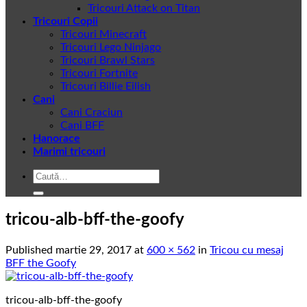
Tricouri Attack on Titan
Tricouri Copii
Tricouri Minecraft
Tricouri Lego Ninjago
Tricouri Brawl Stars
Tricouri Fortnite
Tricouri Billie Eilish
Cani
Cani Craciun
Cani BFF
Hanorace
Marimi tricouri
Caută
după:
tricou-alb-bff-the-goofy
Published
martie 29, 2017
at
600 × 562
in
Tricou cu mesaj
BFF the Goofy
tricou-alb-bff-the-goofy