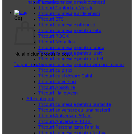
Înapoi la magazin
Tricouri cu mesaje moldovenesti
Tricouri Cupluri cu Mesaje
Tricouri cu mesaje ardelenesti
Coș
Tricouri BTS
Tricouri cu mesaje oltenesti
Tricouri cu mesaje pentru sefu
Tricouri ROCK
Tricouri Metallica
Tricouri cu mesaje pentru iubita
Tricouri cu mesaje pentru iubit
Nu ai niciun produs în coș.
Tricouri cu mesaje pentru tatici
Înapoi la magazin
Tricouri cu mesaje pentru viitoare mamici
Tricouri cu pisici
Tricouri cu si despre Caini
Tricouri cu versuri
Tricouri Absolvire
Tricouri Halloween
Alte categorii
Tricouri cu mesaje pentru burlacite
Tricouri aniversare cu luna nasterii
Tricouri Aniversare 50 ani
Tricouri Aniversare 40 ani
Tricouri Personalizate Familie
Tricouri cu mesaje pentru festival