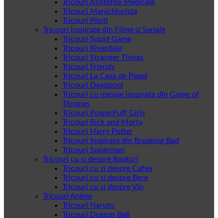
Tricouri Asistente Medicale
Tricouri Manichiurista
Tricouri Piloti
Tricouri inspirate din Filme si Seriale
Tricouri Squid Game
Tricouri Riverdale
Tricouri Stranger Things
Tricouri Friends
Tricouri La Casa de Papel
Tricouri Deadpool
Tricouri cu mesaje inspirate din Game of
Thrones
Tricouri PowerPuff Girls
Tricouri Rick and Morty
Tricouri Harry Potter
Tricouri Inspirate din Breaking Bad
Tricouri Superman
Tricouri cu si despre Bauturi
Tricouri cu si despre Cafea
Tricouri cu si despre Bere
Tricouri cu si despre Vin
Tricouri Anime
Tricouri Naruto
Tricouri Dragon Ball