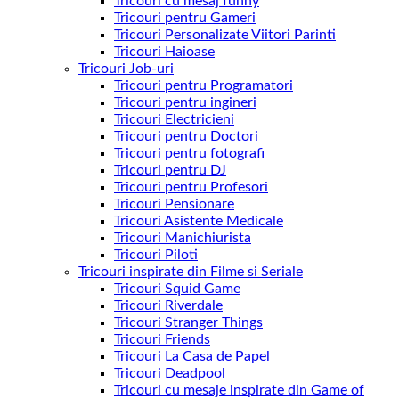
Tricouri cu mesaj funny
Tricouri pentru Gameri
Tricouri Personalizate Viitori Parinti
Tricouri Haioase
Tricouri Job-uri
Tricouri pentru Programatori
Tricouri pentru ingineri
Tricouri Electricieni
Tricouri pentru Doctori
Tricouri pentru fotografi
Tricouri pentru DJ
Tricouri pentru Profesori
Tricouri Pensionare
Tricouri Asistente Medicale
Tricouri Manichiurista
Tricouri Piloti
Tricouri inspirate din Filme si Seriale
Tricouri Squid Game
Tricouri Riverdale
Tricouri Stranger Things
Tricouri Friends
Tricouri La Casa de Papel
Tricouri Deadpool
Tricouri cu mesaje inspirate din Game of