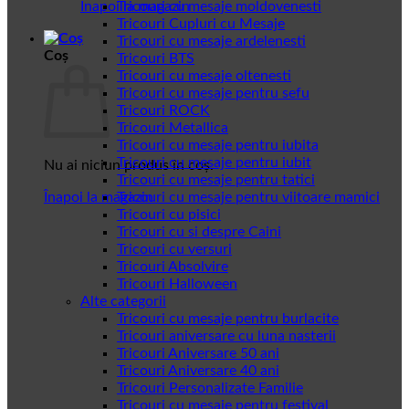
Înapoi la magazin
Tricouri cu mesaje moldovenesti
Tricouri Cupluri cu Mesaje
Tricouri cu mesaje ardelenesti
Coș
Tricouri BTS
Tricouri cu mesaje oltenesti
Tricouri cu mesaje pentru sefu
Tricouri ROCK
Tricouri Metallica
Tricouri cu mesaje pentru iubita
Tricouri cu mesaje pentru iubit
Nu ai niciun produs în coș.
Tricouri cu mesaje pentru tatici
Înapoi la magazin
Tricouri cu mesaje pentru viitoare mamici
Tricouri cu pisici
Tricouri cu si despre Caini
Tricouri cu versuri
Tricouri Absolvire
Tricouri Halloween
Alte categorii
Tricouri cu mesaje pentru burlacite
Tricouri aniversare cu luna nasterii
Tricouri Aniversare 50 ani
Tricouri Aniversare 40 ani
Tricouri Personalizate Familie
Tricouri cu mesaje pentru festival