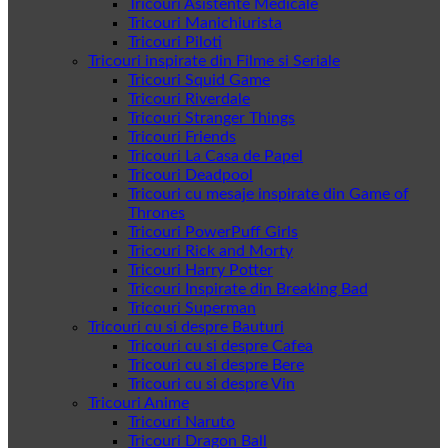
Tricouri Asistente Medicale
Tricouri Manichiurista
Tricouri Piloti
Tricouri inspirate din Filme si Seriale
Tricouri Squid Game
Tricouri Riverdale
Tricouri Stranger Things
Tricouri Friends
Tricouri La Casa de Papel
Tricouri Deadpool
Tricouri cu mesaje inspirate din Game of
Thrones
Tricouri PowerPuff Girls
Tricouri Rick and Morty
Tricouri Harry Potter
Tricouri Inspirate din Breaking Bad
Tricouri Superman
Tricouri cu si despre Bauturi
Tricouri cu si despre Cafea
Tricouri cu si despre Bere
Tricouri cu si despre Vin
Tricouri Anime
Tricouri Naruto
Tricouri Dragon Ball