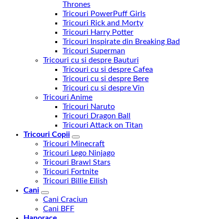
Thrones
Tricouri PowerPuff Girls
Tricouri Rick and Morty
Tricouri Harry Potter
Tricouri Inspirate din Breaking Bad
Tricouri Superman
Tricouri cu si despre Bauturi
Tricouri cu si despre Cafea
Tricouri cu si despre Bere
Tricouri cu si despre Vin
Tricouri Anime
Tricouri Naruto
Tricouri Dragon Ball
Tricouri Attack on Titan
Tricouri Copii
Tricouri Minecraft
Tricouri Lego Ninjago
Tricouri Brawl Stars
Tricouri Fortnite
Tricouri Billie Eilish
Cani
Cani Craciun
Cani BFF
Hanorace