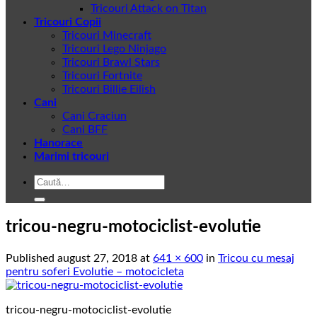
Tricouri Attack on Titan
Tricouri Copii
Tricouri Minecraft
Tricouri Lego Ninjago
Tricouri Brawl Stars
Tricouri Fortnite
Tricouri Billie Eilish
Cani
Cani Craciun
Cani BFF
Hanorace
Marimi tricouri
Caută
după:
tricou-negru-motociclist-evolutie
Published
august 27, 2018
at
641 × 600
in
Tricou cu mesaj
pentru soferi Evolutie – motocicleta
tricou-negru-motociclist-evolutie