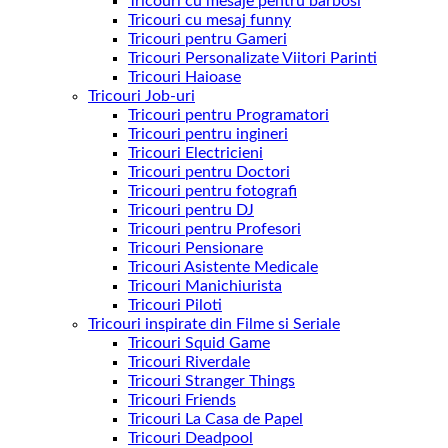
Tricouri cu mesaje pentru barbosi
Tricouri cu mesaj funny
Tricouri pentru Gameri
Tricouri Personalizate Viitori Parinti
Tricouri Haioase
Tricouri Job-uri
Tricouri pentru Programatori
Tricouri pentru ingineri
Tricouri Electricieni
Tricouri pentru Doctori
Tricouri pentru fotografi
Tricouri pentru DJ
Tricouri pentru Profesori
Tricouri Pensionare
Tricouri Asistente Medicale
Tricouri Manichiurista
Tricouri Piloti
Tricouri inspirate din Filme si Seriale
Tricouri Squid Game
Tricouri Riverdale
Tricouri Stranger Things
Tricouri Friends
Tricouri La Casa de Papel
Tricouri Deadpool