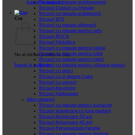
Înapoi la magazin
Tricouri cu mesaje moldovenesti
Tricouri Cupluri cu Mesaje
Tricouri cu mesaje ardelenesti
Coș
Tricouri BTS
Tricouri cu mesaje oltenesti
Tricouri cu mesaje pentru sefu
Tricouri ROCK
Tricouri Metallica
Tricouri cu mesaje pentru iubita
Tricouri cu mesaje pentru iubit
Nu ai niciun produs în coș.
Tricouri cu mesaje pentru tatici
Înapoi la magazin
Tricouri cu mesaje pentru viitoare mamici
Tricouri cu pisici
Tricouri cu si despre Caini
Tricouri cu versuri
Tricouri Absolvire
Tricouri Halloween
Alte categorii
Tricouri cu mesaje pentru burlacite
Tricouri aniversare cu luna nasterii
Tricouri Aniversare 50 ani
Tricouri Aniversare 40 ani
Tricouri Personalizate Familie
Tricouri cu mesaje pentru festival