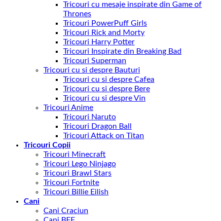
Tricouri cu mesaje inspirate din Game of
Thrones
Tricouri PowerPuff Girls
Tricouri Rick and Morty
Tricouri Harry Potter
Tricouri Inspirate din Breaking Bad
Tricouri Superman
Tricouri cu si despre Bauturi
Tricouri cu si despre Cafea
Tricouri cu si despre Bere
Tricouri cu si despre Vin
Tricouri Anime
Tricouri Naruto
Tricouri Dragon Ball
Tricouri Attack on Titan
Tricouri Copii
Tricouri Minecraft
Tricouri Lego Ninjago
Tricouri Brawl Stars
Tricouri Fortnite
Tricouri Billie Eilish
Cani
Cani Craciun
Cani BFF