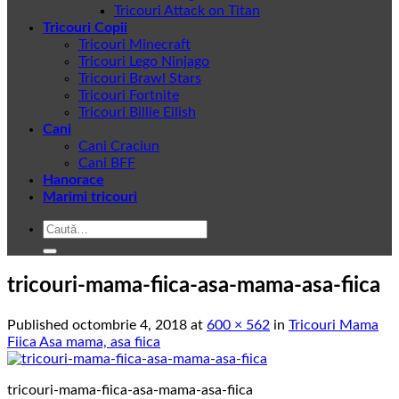
Tricouri Attack on Titan
Tricouri Copii
Tricouri Minecraft
Tricouri Lego Ninjago
Tricouri Brawl Stars
Tricouri Fortnite
Tricouri Billie Eilish
Cani
Cani Craciun
Cani BFF
Hanorace
Marimi tricouri
Caută
după:
tricouri-mama-fiica-asa-mama-asa-fiica
Published
octombrie 4, 2018
at
600 × 562
in
Tricouri Mama
Fiica Asa mama, asa fiica
tricouri-mama-fiica-asa-mama-asa-fiica