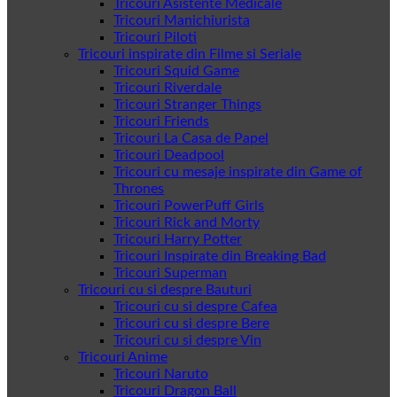
Tricouri Asistente Medicale
Tricouri Manichiurista
Tricouri Piloti
Tricouri inspirate din Filme si Seriale
Tricouri Squid Game
Tricouri Riverdale
Tricouri Stranger Things
Tricouri Friends
Tricouri La Casa de Papel
Tricouri Deadpool
Tricouri cu mesaje inspirate din Game of
Thrones
Tricouri PowerPuff Girls
Tricouri Rick and Morty
Tricouri Harry Potter
Tricouri Inspirate din Breaking Bad
Tricouri Superman
Tricouri cu si despre Bauturi
Tricouri cu si despre Cafea
Tricouri cu si despre Bere
Tricouri cu si despre Vin
Tricouri Anime
Tricouri Naruto
Tricouri Dragon Ball