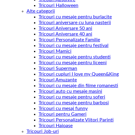
Tricouri Halloween
Alte categorii
Tricouri cu mesaje pentru burlacite
Tricouri aniversare cu luna nasterii
Tricouri Aniversare 50 ani
Tricouri Aniversare 40 ani
Tricouri Personalizate Familie
Tricouri cu mesaje pentru festival
Tricouri Mamici
Tricouri cu mesaje pentru studenti
Tricouri cu mesaje pentru liceeni
Tricouri Superman
Tricouri cupluri I love my Queen&King
Tricouri Amuzante
Tricouri cu mesaje din filme romanesti
Tricouri auto cu mesaje masini
Tricouri cu mesaje pentru soferi
Tricouri cu mesaje pentru barbosi
Tricouri cu mesaj funny
Tricouri pentru Gameri
Tricouri Personalizate Viitori Parinti
Tricouri Haioase
Tricouri Job-uri