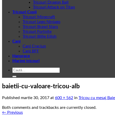
Tricouri Dragon Ball
Tricouri Attack on Titan
Tricouri Copii
Tricouri Minecraft
Tricouri Lego Ninjago
Tricouri Brawl Stars
Tricouri Fortnite
Tricouri Billie Eilish
Cani
Cani Craciun
Cani BFF
Hanorace
Marimi tricouri
Caută
după:
baietii-cu-valoare-tricou-alb
Published
martie 30, 2017
at
600 × 562
in
Tricou cu mesaj Baie
Both comments and trackbacks are currently closed.
←
Previous