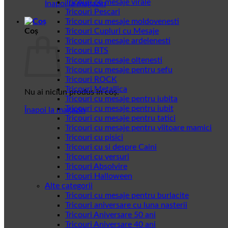
Tricouri cu mesaje virale
Înapoi la magazin
Tricouri Pescari
Tricouri cu mesaje moldovenesti
Coș
Tricouri Cupluri cu Mesaje
Tricouri cu mesaje ardelenesti
Tricouri BTS
Tricouri cu mesaje oltenesti
Tricouri cu mesaje pentru sefu
Tricouri ROCK
Tricouri Metallica
Nu ai niciun produs în coș.
Tricouri cu mesaje pentru iubita
Tricouri cu mesaje pentru iubit
Înapoi la magazin
Tricouri cu mesaje pentru tatici
Tricouri cu mesaje pentru viitoare mamici
Tricouri cu pisici
Tricouri cu si despre Caini
Tricouri cu versuri
Tricouri Absolvire
Tricouri Halloween
Alte categorii
Tricouri cu mesaje pentru burlacite
Tricouri aniversare cu luna nasterii
Tricouri Aniversare 50 ani
Tricouri Aniversare 40 ani