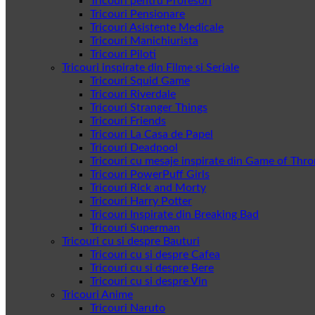
Tricouri pentru Profesori
Tricouri Pensionare
Tricouri Asistente Medicale
Tricouri Manichiurista
Tricouri Piloti
Tricouri inspirate din Filme si Seriale
Tricouri Squid Game
Tricouri Riverdale
Tricouri Stranger Things
Tricouri Friends
Tricouri La Casa de Papel
Tricouri Deadpool
Tricouri cu mesaje inspirate din Game of Thr
Tricouri PowerPuff Girls
Tricouri Rick and Morty
Tricouri Harry Potter
Tricouri Inspirate din Breaking Bad
Tricouri Superman
Tricouri cu si despre Bauturi
Tricouri cu si despre Cafea
Tricouri cu si despre Bere
Tricouri cu si despre Vin
Tricouri Anime
Tricouri Naruto