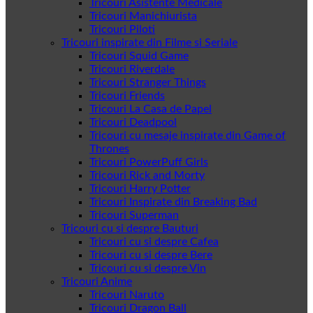
Tricouri Asistente Medicale
Tricouri Manichiurista
Tricouri Piloti
Tricouri inspirate din Filme si Seriale
Tricouri Squid Game
Tricouri Riverdale
Tricouri Stranger Things
Tricouri Friends
Tricouri La Casa de Papel
Tricouri Deadpool
Tricouri cu mesaje inspirate din Game of
Thrones
Tricouri PowerPuff Girls
Tricouri Rick and Morty
Tricouri Harry Potter
Tricouri Inspirate din Breaking Bad
Tricouri Superman
Tricouri cu si despre Bauturi
Tricouri cu si despre Cafea
Tricouri cu si despre Bere
Tricouri cu si despre Vin
Tricouri Anime
Tricouri Naruto
Tricouri Dragon Ball