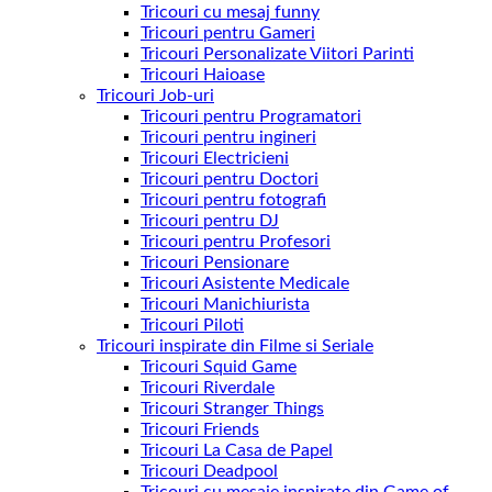
Tricouri cu mesaj funny
Tricouri pentru Gameri
Tricouri Personalizate Viitori Parinti
Tricouri Haioase
Tricouri Job-uri
Tricouri pentru Programatori
Tricouri pentru ingineri
Tricouri Electricieni
Tricouri pentru Doctori
Tricouri pentru fotografi
Tricouri pentru DJ
Tricouri pentru Profesori
Tricouri Pensionare
Tricouri Asistente Medicale
Tricouri Manichiurista
Tricouri Piloti
Tricouri inspirate din Filme si Seriale
Tricouri Squid Game
Tricouri Riverdale
Tricouri Stranger Things
Tricouri Friends
Tricouri La Casa de Papel
Tricouri Deadpool
Tricouri cu mesaje inspirate din Game of