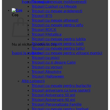
Înapoi la magazin
Tricouri cu mesaje moldovenesti
Tricouri Cupluri cu Mesaje
Tricouri cu mesaje ardelenesti
Coș
Tricouri BTS
Tricouri cu mesaje oltenesti
Tricouri cu mesaje pentru sefu
Tricouri ROCK
Tricouri Metallica
Tricouri cu mesaje pentru iubita
Tricouri cu mesaje pentru iubit
Nu ai niciun produs în coș.
Tricouri cu mesaje pentru tatici
Înapoi la magazin
Tricouri cu mesaje pentru viitoare mamici
Tricouri cu pisici
Tricouri cu si despre Caini
Tricouri cu versuri
Tricouri Absolvire
Tricouri Halloween
Alte categorii
Tricouri cu mesaje pentru burlacite
Tricouri aniversare cu luna nasterii
Tricouri Aniversare 50 ani
Tricouri Aniversare 40 ani
Tricouri Personalizate Familie
Tricouri cu mesaje pentru festival