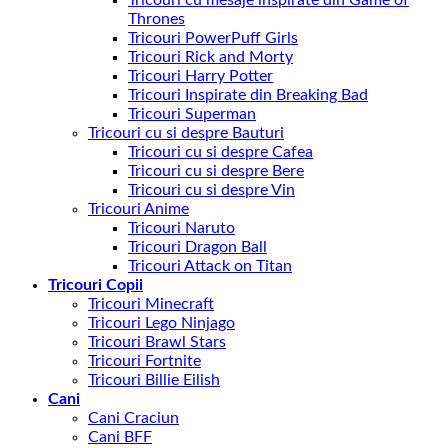
Thrones
Tricouri PowerPuff Girls
Tricouri Rick and Morty
Tricouri Harry Potter
Tricouri Inspirate din Breaking Bad
Tricouri Superman
Tricouri cu si despre Bauturi
Tricouri cu si despre Cafea
Tricouri cu si despre Bere
Tricouri cu si despre Vin
Tricouri Anime
Tricouri Naruto
Tricouri Dragon Ball
Tricouri Attack on Titan
Tricouri Copii
Tricouri Minecraft
Tricouri Lego Ninjago
Tricouri Brawl Stars
Tricouri Fortnite
Tricouri Billie Eilish
Cani
Cani Craciun
Cani BFF