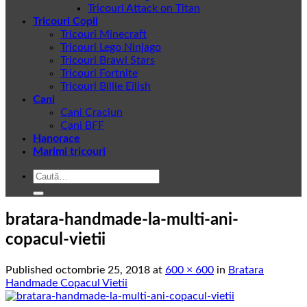
Tricouri Attack on Titan
Tricouri Copii
Tricouri Minecraft
Tricouri Lego Ninjago
Tricouri Brawl Stars
Tricouri Fortnite
Tricouri Billie Eilish
Cani
Cani Craciun
Cani BFF
Hanorace
Marimi tricouri
Caută
după:
bratara-handmade-la-multi-ani-
copacul-vietii
Published
octombrie 25, 2018
at
600 × 600
in
Bratara
Handmade Copacul Vietii