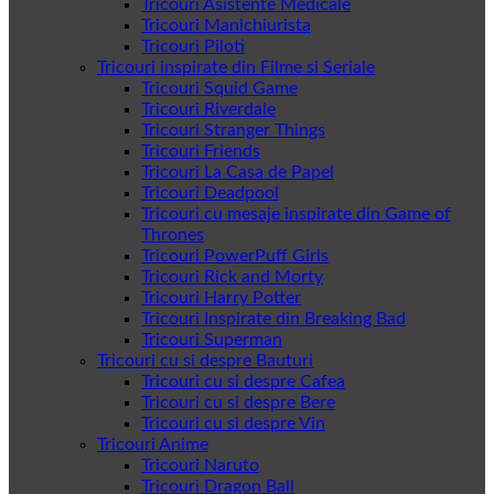
Tricouri Asistente Medicale
Tricouri Manichiurista
Tricouri Piloti
Tricouri inspirate din Filme si Seriale
Tricouri Squid Game
Tricouri Riverdale
Tricouri Stranger Things
Tricouri Friends
Tricouri La Casa de Papel
Tricouri Deadpool
Tricouri cu mesaje inspirate din Game of
Thrones
Tricouri PowerPuff Girls
Tricouri Rick and Morty
Tricouri Harry Potter
Tricouri Inspirate din Breaking Bad
Tricouri Superman
Tricouri cu si despre Bauturi
Tricouri cu si despre Cafea
Tricouri cu si despre Bere
Tricouri cu si despre Vin
Tricouri Anime
Tricouri Naruto
Tricouri Dragon Ball