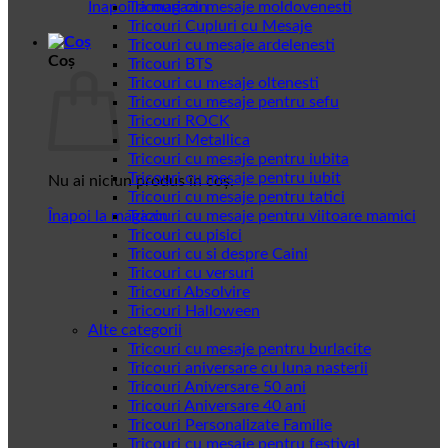
Înapoi la magazin
Tricouri cu mesaje moldovenesti
Tricouri Cupluri cu Mesaje
Tricouri cu mesaje ardelenesti
Coș
Tricouri BTS
Tricouri cu mesaje oltenesti
Tricouri cu mesaje pentru sefu
Tricouri ROCK
Tricouri Metallica
Tricouri cu mesaje pentru iubita
Tricouri cu mesaje pentru iubit
Nu ai niciun produs în coș.
Tricouri cu mesaje pentru tatici
Înapoi la magazin
Tricouri cu mesaje pentru viitoare mamici
Tricouri cu pisici
Tricouri cu si despre Caini
Tricouri cu versuri
Tricouri Absolvire
Tricouri Halloween
Alte categorii
Tricouri cu mesaje pentru burlacite
Tricouri aniversare cu luna nasterii
Tricouri Aniversare 50 ani
Tricouri Aniversare 40 ani
Tricouri Personalizate Familie
Tricouri cu mesaje pentru festival