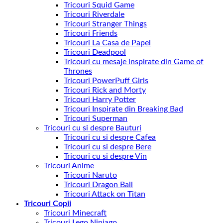
Tricouri Squid Game
Tricouri Riverdale
Tricouri Stranger Things
Tricouri Friends
Tricouri La Casa de Papel
Tricouri Deadpool
Tricouri cu mesaje inspirate din Game of
Thrones
Tricouri PowerPuff Girls
Tricouri Rick and Morty
Tricouri Harry Potter
Tricouri Inspirate din Breaking Bad
Tricouri Superman
Tricouri cu si despre Bauturi
Tricouri cu si despre Cafea
Tricouri cu si despre Bere
Tricouri cu si despre Vin
Tricouri Anime
Tricouri Naruto
Tricouri Dragon Ball
Tricouri Attack on Titan
Tricouri Copii
Tricouri Minecraft
Tricouri Lego Ninjago