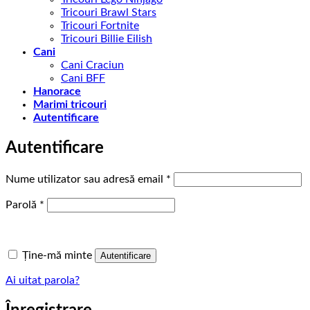
Tricouri Brawl Stars
Tricouri Fortnite
Tricouri Billie Eilish
Cani
Cani Craciun
Cani BFF
Hanorace
Marimi tricouri
Autentificare
Autentificare
Obligatoriu
Nume utilizator sau adresă email
*
Obligatoriu
Parolă
*
Ține-mă minte
Autentificare
Ai uitat parola?