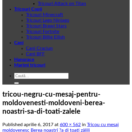
Tricouri Attack on Titan
Tricouri Copii
Tricouri Minecraft
Tricouri Lego Ninjago
Tricouri Brawl Stars
Tricouri Fortnite
Tricouri Billie Eilish
Cani
Cani Craciun
Cani BFF
Hanorace
Marimi tricouri
Caută
după:
tricou-negru-cu-mesaj-pentru-
moldovenesti-moldoveni-berea-
noastri-sa-di-toati-zalele
Published
aprilie 6, 2017
at
600 × 562
in
Tricou cu mesaj
moldovenesc Berea noastrî ?a di toati zâlili