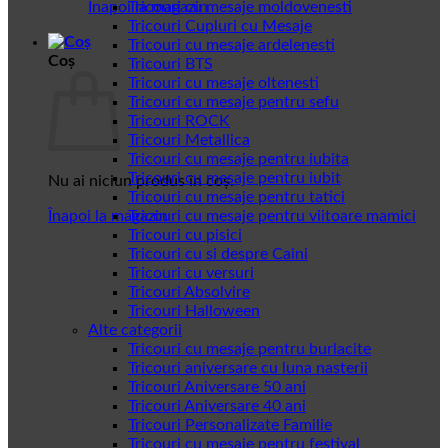
Înapoi la magazin
Tricouri cu mesaje moldovenesti
Tricouri Cupluri cu Mesaje
Tricouri cu mesaje ardelenesti
Coș
Tricouri BTS
Tricouri cu mesaje oltenesti
Tricouri cu mesaje pentru sefu
Tricouri ROCK
Tricouri Metallica
Tricouri cu mesaje pentru iubita
Tricouri cu mesaje pentru iubit
Nu ai niciun produs în coș.
Tricouri cu mesaje pentru tatici
Înapoi la magazin
Tricouri cu mesaje pentru viitoare mamici
Tricouri cu pisici
Tricouri cu si despre Caini
Tricouri cu versuri
Tricouri Absolvire
Tricouri Halloween
Alte categorii
Tricouri cu mesaje pentru burlacite
Tricouri aniversare cu luna nasterii
Tricouri Aniversare 50 ani
Tricouri Aniversare 40 ani
Tricouri Personalizate Familie
Tricouri cu mesaje pentru festival