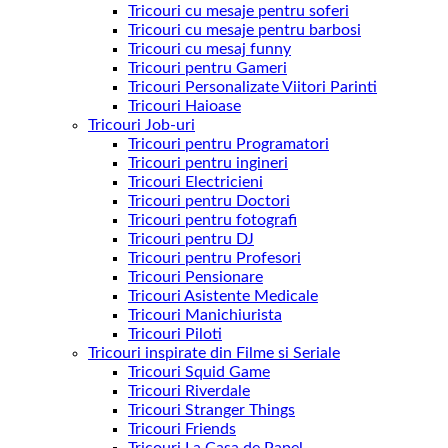
Tricouri cu mesaje pentru soferi
Tricouri cu mesaje pentru barbosi
Tricouri cu mesaj funny
Tricouri pentru Gameri
Tricouri Personalizate Viitori Parinti
Tricouri Haioase
Tricouri Job-uri
Tricouri pentru Programatori
Tricouri pentru ingineri
Tricouri Electricieni
Tricouri pentru Doctori
Tricouri pentru fotografi
Tricouri pentru DJ
Tricouri pentru Profesori
Tricouri Pensionare
Tricouri Asistente Medicale
Tricouri Manichiurista
Tricouri Piloti
Tricouri inspirate din Filme si Seriale
Tricouri Squid Game
Tricouri Riverdale
Tricouri Stranger Things
Tricouri Friends
Tricouri La Casa de Papel