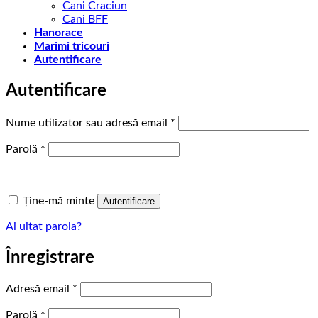
Cani Craciun
Cani BFF
Hanorace
Marimi tricouri
Autentificare
Autentificare
Obligatoriu
Nume utilizator sau adresă email
*
Obligatoriu
Parolă
*
Ține-mă minte
Autentificare
Ai uitat parola?
Înregistrare
Obligatoriu
Adresă email
*
Obligatoriu
Parolă
*