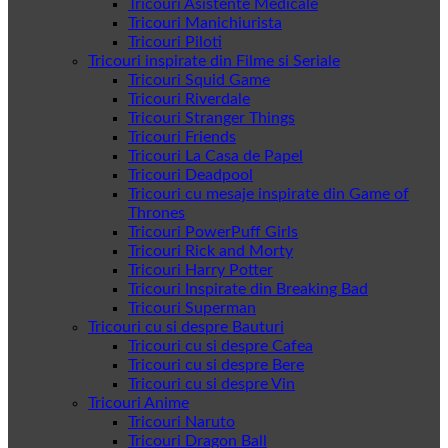
Tricouri Asistente Medicale
Tricouri Manichiurista
Tricouri Piloti
Tricouri inspirate din Filme si Seriale
Tricouri Squid Game
Tricouri Riverdale
Tricouri Stranger Things
Tricouri Friends
Tricouri La Casa de Papel
Tricouri Deadpool
Tricouri cu mesaje inspirate din Game of
Thrones
Tricouri PowerPuff Girls
Tricouri Rick and Morty
Tricouri Harry Potter
Tricouri Inspirate din Breaking Bad
Tricouri Superman
Tricouri cu si despre Bauturi
Tricouri cu si despre Cafea
Tricouri cu si despre Bere
Tricouri cu si despre Vin
Tricouri Anime
Tricouri Naruto
Tricouri Dragon Ball