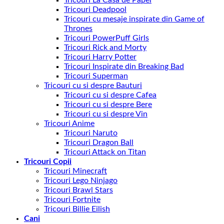
Tricouri Deadpool
Tricouri cu mesaje inspirate din Game of
Thrones
Tricouri PowerPuff Girls
Tricouri Rick and Morty
Tricouri Harry Potter
Tricouri Inspirate din Breaking Bad
Tricouri Superman
Tricouri cu si despre Bauturi
Tricouri cu si despre Cafea
Tricouri cu si despre Bere
Tricouri cu si despre Vin
Tricouri Anime
Tricouri Naruto
Tricouri Dragon Ball
Tricouri Attack on Titan
Tricouri Copii
Tricouri Minecraft
Tricouri Lego Ninjago
Tricouri Brawl Stars
Tricouri Fortnite
Tricouri Billie Eilish
Cani