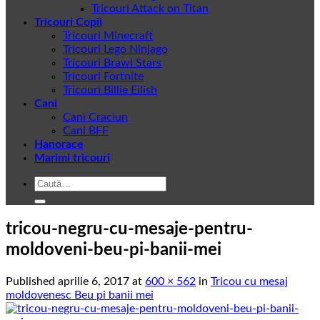
Tricouri Attack on Titan
Tricouri Copii
Tricouri Minecraft
Tricouri Lego Ninjago
Tricouri Brawl Stars
Tricouri Fortnite
Tricouri Billie Eilish
Cani
Cani Craciun
Cani BFF
Hanorace
Marimi tricouri
Caută
după:
tricou-negru-cu-mesaje-pentru-
moldoveni-beu-pi-banii-mei
Published
aprilie 6, 2017
at
600 × 562
in
Tricou cu mesaj
moldovenesc Beu pi banii mei