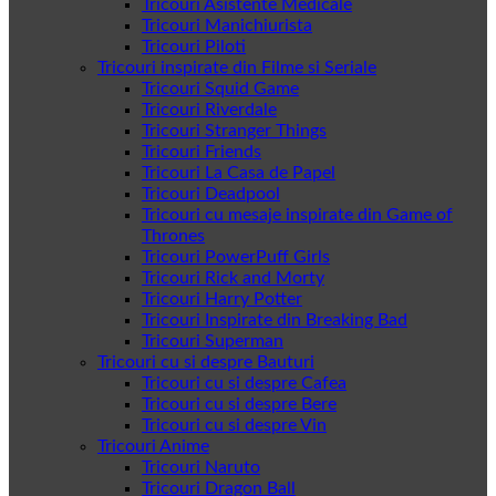
Tricouri Asistente Medicale
Tricouri Manichiurista
Tricouri Piloti
Tricouri inspirate din Filme si Seriale
Tricouri Squid Game
Tricouri Riverdale
Tricouri Stranger Things
Tricouri Friends
Tricouri La Casa de Papel
Tricouri Deadpool
Tricouri cu mesaje inspirate din Game of
Thrones
Tricouri PowerPuff Girls
Tricouri Rick and Morty
Tricouri Harry Potter
Tricouri Inspirate din Breaking Bad
Tricouri Superman
Tricouri cu si despre Bauturi
Tricouri cu si despre Cafea
Tricouri cu si despre Bere
Tricouri cu si despre Vin
Tricouri Anime
Tricouri Naruto
Tricouri Dragon Ball