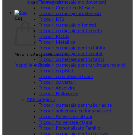
Înapoi la magazin
Tricouri cu mesaje moldovenesti
Tricouri Cupluri cu Mesaje
Tricouri cu mesaje ardelenesti
Coș
Tricouri BTS
Tricouri cu mesaje oltenesti
Tricouri cu mesaje pentru sefu
Tricouri ROCK
Tricouri Metallica
Tricouri cu mesaje pentru iubita
Tricouri cu mesaje pentru iubit
Nu ai niciun produs în coș.
Tricouri cu mesaje pentru tatici
Înapoi la magazin
Tricouri cu mesaje pentru viitoare mamici
Tricouri cu pisici
Tricouri cu si despre Caini
Tricouri cu versuri
Tricouri Absolvire
Tricouri Halloween
Alte categorii
Tricouri cu mesaje pentru burlacite
Tricouri aniversare cu luna nasterii
Tricouri Aniversare 50 ani
Tricouri Aniversare 40 ani
Tricouri Personalizate Familie
Tricouri cu mesaje pentru festival