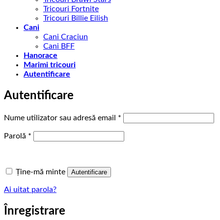
Tricouri Fortnite
Tricouri Billie Eilish
Cani
Cani Craciun
Cani BFF
Hanorace
Marimi tricouri
Autentificare
Autentificare
Obligatoriu
Nume utilizator sau adresă email
*
Obligatoriu
Parolă
*
Ține-mă minte
Autentificare
Ai uitat parola?
Înregistrare