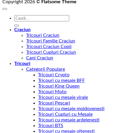
Copyright 2026 ©
Flatsome Theme
Caută
după:
Craciun
Tricouri Craciun
Tricouri Familie Craciun
Tricouri Craciun Copii
Tricouri Cupluri Craciun
Cani Craciun
Tricouri
Categorii Populare
Tricouri Crypto
Tricouri cu mesaje BFF
Tricouri King Queen
Tricouri Moto
Tricouri cu mesaje virale
Tricouri Pescari
Tricouri cu mesaje moldovenesti
Tricouri Cupluri cu Mesaje
Tricouri cu mesaje ardelenesti
Tricouri BTS
Tricouri cu mesaje oltenesti