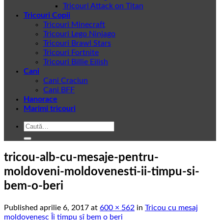
Tricouri Attack on Titan
Tricouri Copii
Tricouri Minecraft
Tricouri Lego Ninjago
Tricouri Brawl Stars
Tricouri Fortnite
Tricouri Billie Eilish
Cani
Cani Craciun
Cani BFF
Hanorace
Marimi tricouri
Caută
după:
tricou-alb-cu-mesaje-pentru-
moldoveni-moldovenesti-ii-timpu-si-
bem-o-beri
Published
aprilie 6, 2017
at
600 × 562
in
Tricou cu mesaj
moldovenesc Îi timpu sî bem o beri