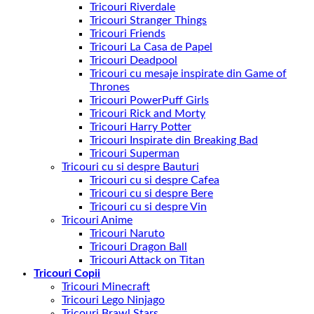
Tricouri Riverdale
Tricouri Stranger Things
Tricouri Friends
Tricouri La Casa de Papel
Tricouri Deadpool
Tricouri cu mesaje inspirate din Game of
Thrones
Tricouri PowerPuff Girls
Tricouri Rick and Morty
Tricouri Harry Potter
Tricouri Inspirate din Breaking Bad
Tricouri Superman
Tricouri cu si despre Bauturi
Tricouri cu si despre Cafea
Tricouri cu si despre Bere
Tricouri cu si despre Vin
Tricouri Anime
Tricouri Naruto
Tricouri Dragon Ball
Tricouri Attack on Titan
Tricouri Copii
Tricouri Minecraft
Tricouri Lego Ninjago
Tricouri Brawl Stars