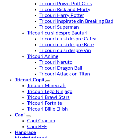
Tricouri PowerPuff Girls
Tricouri Rick and Morty
Tricouri Harry Potter
Tricouri Inspirate din Breaking Bad
Tricouri Superman
Tricouri cu si despre Bauturi
Tricouri cu si despre Cafea
Tricouri cu si despre Bere
Tricouri cu si despre Vin
Tricouri Anime
Tricouri Naruto
Tricouri Dragon Ball
Tricouri Attack on Titan
Tricouri Copii
Tricouri Minecraft
Tricouri Lego Ninjago
Tricouri Brawl Stars
Tricouri Fortnite
Tricouri Billie Eilish
Cani
Cani Craciun
Cani BFF
Hanorace