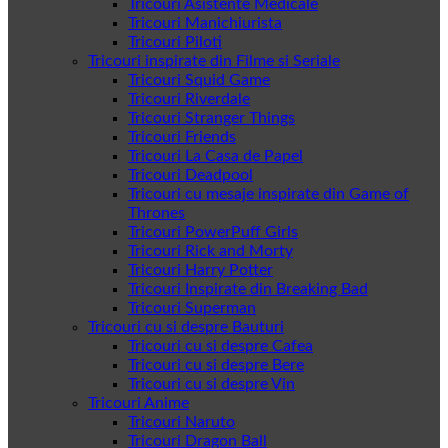
Tricouri Asistente Medicale
Tricouri Manichiurista
Tricouri Piloti
Tricouri inspirate din Filme si Seriale
Tricouri Squid Game
Tricouri Riverdale
Tricouri Stranger Things
Tricouri Friends
Tricouri La Casa de Papel
Tricouri Deadpool
Tricouri cu mesaje inspirate din Game of
Thrones
Tricouri PowerPuff Girls
Tricouri Rick and Morty
Tricouri Harry Potter
Tricouri Inspirate din Breaking Bad
Tricouri Superman
Tricouri cu si despre Bauturi
Tricouri cu si despre Cafea
Tricouri cu si despre Bere
Tricouri cu si despre Vin
Tricouri Anime
Tricouri Naruto
Tricouri Dragon Ball