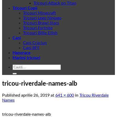
Tricouri Attack on Titan
Tricouri Copii
Tricouri Minecraft
Tricouri Lego Ninjago
Tricouri Brawl Stars
Tricouri Fortnite
Tricouri Billie Eilish
Cani
Cani Craciun
Cani BFF
Hanorace
Marimi tricouri
Caută
după:
tricou-riverdale-names-alb
Published
aprilie 26, 2019
at
641 × 600
in
Tricou Riverdale
Names
tricou-riverdale-names-alb