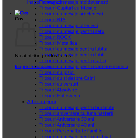
Înapoi la magazin
Tricouri cu mesaje moldovenesti
Tricouri Cupluri cu Mesaje
Tricouri cu mesaje ardelenesti
Coș
Tricouri BTS
Tricouri cu mesaje oltenesti
Tricouri cu mesaje pentru sefu
Tricouri ROCK
Tricouri Metallica
Tricouri cu mesaje pentru iubita
Tricouri cu mesaje pentru iubit
Nu ai niciun produs în coș.
Tricouri cu mesaje pentru tatici
Înapoi la magazin
Tricouri cu mesaje pentru viitoare mamici
Tricouri cu pisici
Tricouri cu si despre Caini
Tricouri cu versuri
Tricouri Absolvire
Tricouri Halloween
Alte categorii
Tricouri cu mesaje pentru burlacite
Tricouri aniversare cu luna nasterii
Tricouri Aniversare 50 ani
Tricouri Aniversare 40 ani
Tricouri Personalizate Familie
Tricouri cu mesaje pentru festival