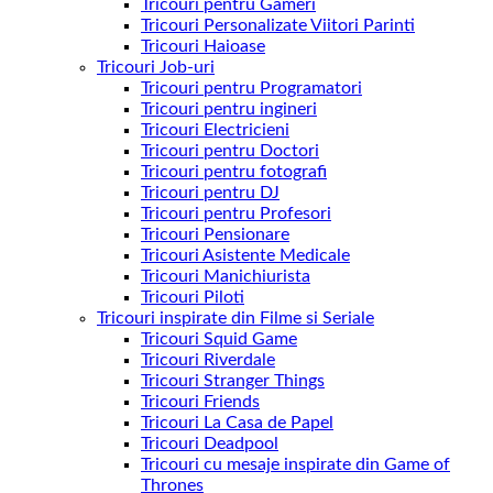
Tricouri pentru Gameri
Tricouri Personalizate Viitori Parinti
Tricouri Haioase
Tricouri Job-uri
Tricouri pentru Programatori
Tricouri pentru ingineri
Tricouri Electricieni
Tricouri pentru Doctori
Tricouri pentru fotografi
Tricouri pentru DJ
Tricouri pentru Profesori
Tricouri Pensionare
Tricouri Asistente Medicale
Tricouri Manichiurista
Tricouri Piloti
Tricouri inspirate din Filme si Seriale
Tricouri Squid Game
Tricouri Riverdale
Tricouri Stranger Things
Tricouri Friends
Tricouri La Casa de Papel
Tricouri Deadpool
Tricouri cu mesaje inspirate din Game of
Thrones