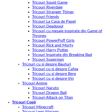
Tricouri Squid Game
Tricouri Riverdale
Tricouri Stranger Things
Tricouri Friends
Tricouri La Casa de Papel
Tricouri Deadpool
Tricouri cu mesaje inspirate din Game of
Thrones
Tricouri PowerPuff Girls
Tricouri Rick and Morty
Tricouri Harry Potter
Tricouri Inspirate din Breaking Bad
Tricouri Superman
Tricouri cu si despre Bauturi
Tricouri cu si despre Cafea
Tricouri cu si despre Bere
Tricouri cu si despre Vin
Tricouri Anime
Tricouri Naruto
Tricouri Dragon Ball
Tricouri Attack on Titan
Tricouri Copii
Tricouri Minecraft
Tricouri Lego Ninjago