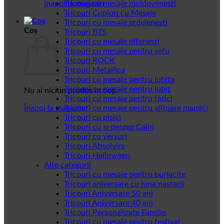
Înapoi la magazin
Tricouri cu mesaje moldovenesti
Tricouri Cupluri cu Mesaje
Tricouri cu mesaje ardelenesti
Coș
Tricouri BTS
Tricouri cu mesaje oltenesti
Tricouri cu mesaje pentru sefu
Tricouri ROCK
Tricouri Metallica
Tricouri cu mesaje pentru iubita
Tricouri cu mesaje pentru iubit
Nu ai niciun produs în coș.
Tricouri cu mesaje pentru tatici
Înapoi la magazin
Tricouri cu mesaje pentru viitoare mamici
Tricouri cu pisici
Tricouri cu si despre Caini
Tricouri cu versuri
Tricouri Absolvire
Tricouri Halloween
Alte categorii
Tricouri cu mesaje pentru burlacite
Tricouri aniversare cu luna nasterii
Tricouri Aniversare 50 ani
Tricouri Aniversare 40 ani
Tricouri Personalizate Familie
Tricouri cu mesaje pentru festival