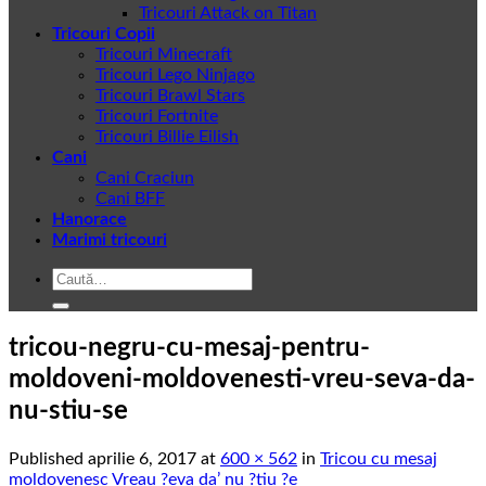
Tricouri Attack on Titan
Tricouri Copii
Tricouri Minecraft
Tricouri Lego Ninjago
Tricouri Brawl Stars
Tricouri Fortnite
Tricouri Billie Eilish
Cani
Cani Craciun
Cani BFF
Hanorace
Marimi tricouri
Caută
după:
tricou-negru-cu-mesaj-pentru-
moldoveni-moldovenesti-vreu-seva-da-
nu-stiu-se
Published
aprilie 6, 2017
at
600 × 562
in
Tricou cu mesaj
moldovenesc Vreau ?eva da’ nu ?tiu ?e