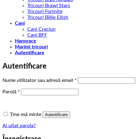
Tricouri Brawl Stars
Tricouri Fortnite
Tricouri Billie Eilish
Cani
Cani Craciun
Cani BFF
Hanorace
Marimi tricouri
Autentificare
Autentificare
Obligatoriu
Nume utilizator sau adresă email
*
Obligatoriu
Parolă
*
Ține-mă minte
Autentificare
Ai uitat parola?