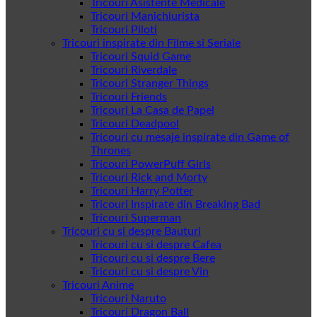
Tricouri Asistente Medicale
Tricouri Manichiurista
Tricouri Piloti
Tricouri inspirate din Filme si Seriale
Tricouri Squid Game
Tricouri Riverdale
Tricouri Stranger Things
Tricouri Friends
Tricouri La Casa de Papel
Tricouri Deadpool
Tricouri cu mesaje inspirate din Game of
Thrones
Tricouri PowerPuff Girls
Tricouri Rick and Morty
Tricouri Harry Potter
Tricouri Inspirate din Breaking Bad
Tricouri Superman
Tricouri cu si despre Bauturi
Tricouri cu si despre Cafea
Tricouri cu si despre Bere
Tricouri cu si despre Vin
Tricouri Anime
Tricouri Naruto
Tricouri Dragon Ball