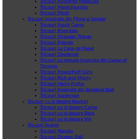
Tricouri Asistente Medicale
Tricouri Manichiurista
Tricouri Piloti
Tricouri inspirate din Filme si Seriale
Tricouri Squid Game
Tricouri Riverdale
Tricouri Stranger Things
Tricouri Friends
Tricouri La Casa de Papel
Tricouri Deadpool
Tricouri cu mesaje inspirate din Game of
Thrones
Tricouri PowerPuff Girls
Tricouri Rick and Morty
Tricouri Harry Potter
Tricouri Inspirate din Breaking Bad
Tricouri Superman
Tricouri cu si despre Bauturi
Tricouri cu si despre Cafea
Tricouri cu si despre Bere
Tricouri cu si despre Vin
Tricouri Anime
Tricouri Naruto
Tricouri Dragon Ball