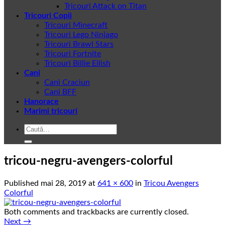
Tricouri Attack on Titan
Tricouri Copii
Tricouri Minecraft
Tricouri Lego Ninjago
Tricouri Brawl Stars
Tricouri Fortnite
Tricouri Billie Eilish
Cani
Cani Craciun
Cani BFF
Hanorace
Marimi tricouri
Caută
după:
tricou-negru-avengers-colorful
Published
mai 28, 2019
at
641 × 600
in
Tricou Avengers
Colorful
Both comments and trackbacks are currently closed.
Next
→