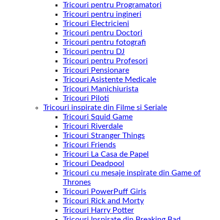
Tricouri pentru Programatori
Tricouri pentru ingineri
Tricouri Electricieni
Tricouri pentru Doctori
Tricouri pentru fotografi
Tricouri pentru DJ
Tricouri pentru Profesori
Tricouri Pensionare
Tricouri Asistente Medicale
Tricouri Manichiurista
Tricouri Piloti
Tricouri inspirate din Filme si Seriale
Tricouri Squid Game
Tricouri Riverdale
Tricouri Stranger Things
Tricouri Friends
Tricouri La Casa de Papel
Tricouri Deadpool
Tricouri cu mesaje inspirate din Game of
Thrones
Tricouri PowerPuff Girls
Tricouri Rick and Morty
Tricouri Harry Potter
Tricouri Inspirate din Breaking Bad