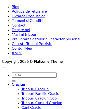
Blog
Politica de returnare
Livrarea Produselor
Termeni si Conditii
Contact
Despre noi
Marimi tricouri
Prelucrarea datelor cu caracter personal
Gaseste Tricoul Potrivit
Contul Meu
ANPC
Copyright 2026 ©
Flatsome Theme
Caută
după:
Craciun
Tricouri Craciun
Tricouri Familie Craciun
Tricouri Craciun Copii
Tricouri Cupluri Craciun
Cani Craciun