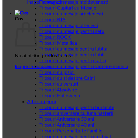
Înapoi la magazin
Tricouri cu mesaje moldovenesti
Tricouri Cupluri cu Mesaje
Tricouri cu mesaje ardelenesti
Coș
Tricouri BTS
Tricouri cu mesaje oltenesti
Tricouri cu mesaje pentru sefu
Tricouri ROCK
Tricouri Metallica
Tricouri cu mesaje pentru iubita
Tricouri cu mesaje pentru iubit
Nu ai niciun produs în coș.
Tricouri cu mesaje pentru tatici
Înapoi la magazin
Tricouri cu mesaje pentru viitoare mamici
Tricouri cu pisici
Tricouri cu si despre Caini
Tricouri cu versuri
Tricouri Absolvire
Tricouri Halloween
Alte categorii
Tricouri cu mesaje pentru burlacite
Tricouri aniversare cu luna nasterii
Tricouri Aniversare 50 ani
Tricouri Aniversare 40 ani
Tricouri Personalizate Familie
Tricouri cu mesaje pentru festival