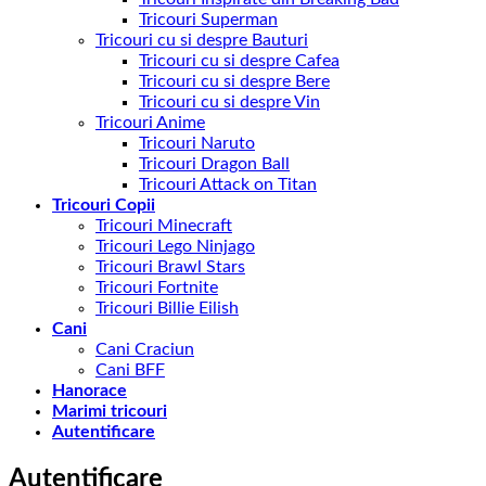
Tricouri Superman
Tricouri cu si despre Bauturi
Tricouri cu si despre Cafea
Tricouri cu si despre Bere
Tricouri cu si despre Vin
Tricouri Anime
Tricouri Naruto
Tricouri Dragon Ball
Tricouri Attack on Titan
Tricouri Copii
Tricouri Minecraft
Tricouri Lego Ninjago
Tricouri Brawl Stars
Tricouri Fortnite
Tricouri Billie Eilish
Cani
Cani Craciun
Cani BFF
Hanorace
Marimi tricouri
Autentificare
Autentificare