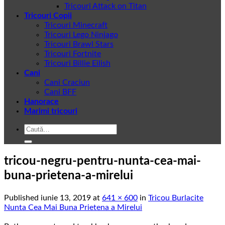
Tricouri Attack on Titan
Tricouri Copii
Tricouri Minecraft
Tricouri Lego Ninjago
Tricouri Brawl Stars
Tricouri Fortnite
Tricouri Billie Eilish
Cani
Cani Craciun
Cani BFF
Hanorace
Marimi tricouri
Caută
după:
tricou-negru-pentru-nunta-cea-mai-
buna-prietena-a-mirelui
Published
iunie 13, 2019
at
641 × 600
in
Tricou Burlacite
Nunta Cea Mai Buna Prietena a Mirelui