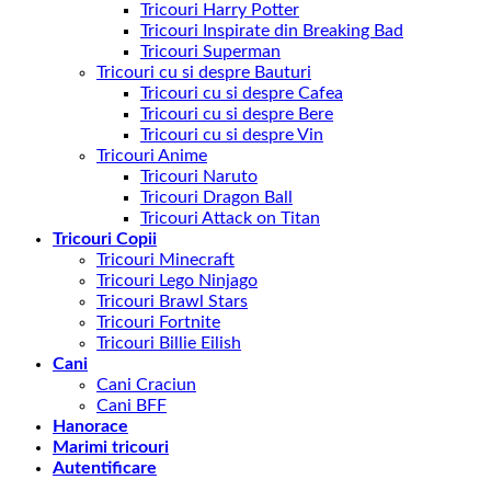
Tricouri Harry Potter
Tricouri Inspirate din Breaking Bad
Tricouri Superman
Tricouri cu si despre Bauturi
Tricouri cu si despre Cafea
Tricouri cu si despre Bere
Tricouri cu si despre Vin
Tricouri Anime
Tricouri Naruto
Tricouri Dragon Ball
Tricouri Attack on Titan
Tricouri Copii
Tricouri Minecraft
Tricouri Lego Ninjago
Tricouri Brawl Stars
Tricouri Fortnite
Tricouri Billie Eilish
Cani
Cani Craciun
Cani BFF
Hanorace
Marimi tricouri
Autentificare