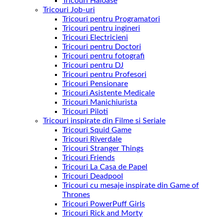
Tricouri Haioase
Tricouri Job-uri
Tricouri pentru Programatori
Tricouri pentru ingineri
Tricouri Electricieni
Tricouri pentru Doctori
Tricouri pentru fotografi
Tricouri pentru DJ
Tricouri pentru Profesori
Tricouri Pensionare
Tricouri Asistente Medicale
Tricouri Manichiurista
Tricouri Piloti
Tricouri inspirate din Filme si Seriale
Tricouri Squid Game
Tricouri Riverdale
Tricouri Stranger Things
Tricouri Friends
Tricouri La Casa de Papel
Tricouri Deadpool
Tricouri cu mesaje inspirate din Game of
Thrones
Tricouri PowerPuff Girls
Tricouri Rick and Morty