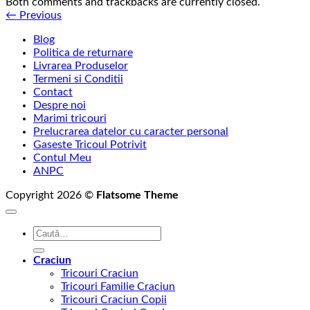
Both comments and trackbacks are currently closed.
←
Previous
Blog
Politica de returnare
Livrarea Produselor
Termeni si Conditii
Contact
Despre noi
Marimi tricouri
Prelucrarea datelor cu caracter personal
Gaseste Tricoul Potrivit
Contul Meu
ANPC
Copyright 2026 ©
Flatsome Theme
Caută
după:
Craciun
Tricouri Craciun
Tricouri Familie Craciun
Tricouri Craciun Copii