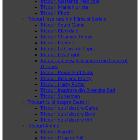
Tricouri Asistente Medicale
Tricouri Manichiurista
Tricouri Piloti
Tricouri inspirate din Filme si Seriale
Tricouri Squid Game
Tricouri Riverdale
Tricouri Stranger Things
Tricouri Friends
Tricouri La Casa de Papel
Tricouri Deadpool
Tricouri cu mesaje inspirate din Game of
Thrones
Tricouri PowerPuff Girls
Tricouri Rick and Morty
Tricouri Harry Potter
Tricouri Inspirate din Breaking Bad
Tricouri Superman
Tricouri cu si despre Bauturi
Tricouri cu si despre Cafea
Tricouri cu si despre Bere
Tricouri cu si despre Vin
Tricouri Anime
Tricouri Naruto
Tricouri Dragon Ball