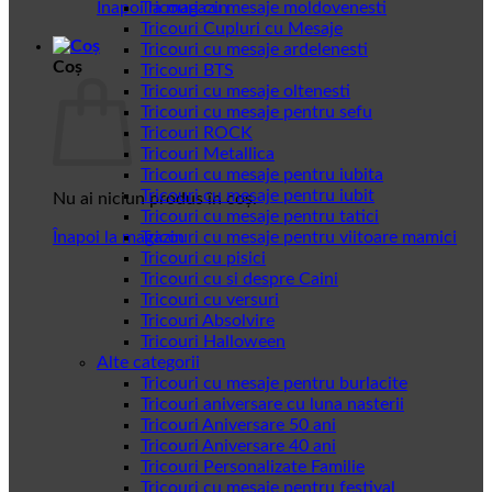
Înapoi la magazin
Tricouri cu mesaje moldovenesti
Tricouri Cupluri cu Mesaje
Tricouri cu mesaje ardelenesti
Coș
Tricouri BTS
Tricouri cu mesaje oltenesti
Tricouri cu mesaje pentru sefu
Tricouri ROCK
Tricouri Metallica
Tricouri cu mesaje pentru iubita
Tricouri cu mesaje pentru iubit
Nu ai niciun produs în coș.
Tricouri cu mesaje pentru tatici
Înapoi la magazin
Tricouri cu mesaje pentru viitoare mamici
Tricouri cu pisici
Tricouri cu si despre Caini
Tricouri cu versuri
Tricouri Absolvire
Tricouri Halloween
Alte categorii
Tricouri cu mesaje pentru burlacite
Tricouri aniversare cu luna nasterii
Tricouri Aniversare 50 ani
Tricouri Aniversare 40 ani
Tricouri Personalizate Familie
Tricouri cu mesaje pentru festival