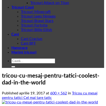
Tricouri Attack on Titan
Tricouri Copii
Tricouri Minecraft
Tricouri Lego Ninjago
Tricouri Brawl Stars
Tricouri Fortnite
Tricouri Billie Eilish
Cani
Cani Craciun
Cani BFF
Hanorace
Marimi tricouri
Caută
după:
tricou-cu-mesaj-pentru-tatici-coolest-
dad-in-the-world
Published
aprilie 19, 2017
at
600 × 562
in
Tricou cu mesaj
pentru tatici Cel mai tare tatic