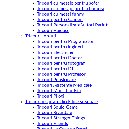
Tricouri cu mesaje pentru soferi
Tricouri cu mesaje pentru barbosi
Tricouri cu mesaj funny
Tricouri pentru Gameri
Tricouri Personalizate Viitori Parinti
Tricouri Haioase
Tricouri Job-uri
Tricouri pentru Programatori
Tricouri pentru ingineri
Tricouri Electricieni
Tricouri pentru Doctori
Tricouri pentru fotografi
Tricouri pentru DJ
Tricouri pentru Profesori
Tricouri Pensionare
Tricouri Asistente Medicale
Tricouri Manichiurista
Tricouri Piloti
Tricouri inspirate din Filme si Seriale
Tricouri Squid Game
Tricouri Riverdale
Tricouri Stranger Things
Tricouri Friends
Tricouri La Casa de Papel