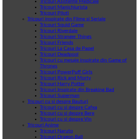
Tricouri Asistente Medicale
Tricouri Manichiurista
Tricouri Piloti
Tricouri inspirate din Filme si Seriale
Tricouri Squid Game
Tricouri Riverdale
Tricouri Stranger Things
Tricouri Friends
Tricouri La Casa de Papel
Tricouri Deadpool
Tricouri cu mesaje inspirate din Game of
Thrones
Tricouri PowerPuff Girls
Tricouri Rick and Morty
Tricouri Harry Potter
Tricouri Inspirate din Breaking Bad
Tricouri Superman
Tricouri cu si despre Bauturi
Tricouri cu si despre Cafea
Tricouri cu si despre Bere
Tricouri cu si despre Vin
Tricouri Anime
Tricouri Naruto
Tricouri Dragon Ball