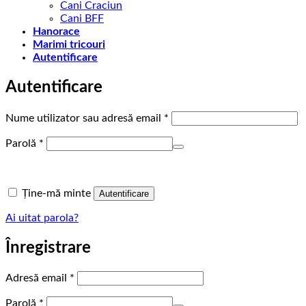
Cani Craciun
Cani BFF
Hanorace
Marimi tricouri
Autentificare
Autentificare
Obligatoriu
Nume utilizator sau adresă email
*
Obligatoriu
Parolă
*
Ține-mă minte
Autentificare
Ai uitat parola?
Înregistrare
Obligatoriu
Adresă email
*
Obligatoriu
Parolă
*