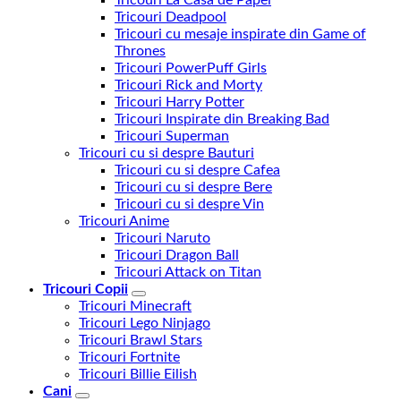
Tricouri Deadpool
Tricouri cu mesaje inspirate din Game of
Thrones
Tricouri PowerPuff Girls
Tricouri Rick and Morty
Tricouri Harry Potter
Tricouri Inspirate din Breaking Bad
Tricouri Superman
Tricouri cu si despre Bauturi
Tricouri cu si despre Cafea
Tricouri cu si despre Bere
Tricouri cu si despre Vin
Tricouri Anime
Tricouri Naruto
Tricouri Dragon Ball
Tricouri Attack on Titan
Tricouri Copii
Tricouri Minecraft
Tricouri Lego Ninjago
Tricouri Brawl Stars
Tricouri Fortnite
Tricouri Billie Eilish
Cani