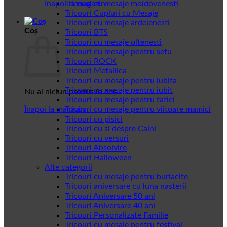
Înapoi la magazin
Tricouri cu mesaje moldovenesti
Tricouri Cupluri cu Mesaje
Tricouri cu mesaje ardelenesti
Coș
Tricouri BTS
Tricouri cu mesaje oltenesti
Tricouri cu mesaje pentru sefu
Tricouri ROCK
Tricouri Metallica
Tricouri cu mesaje pentru iubita
Tricouri cu mesaje pentru iubit
Nu ai niciun produs în coș.
Tricouri cu mesaje pentru tatici
Înapoi la magazin
Tricouri cu mesaje pentru viitoare mamici
Tricouri cu pisici
Tricouri cu si despre Caini
Tricouri cu versuri
Tricouri Absolvire
Tricouri Halloween
Alte categorii
Tricouri cu mesaje pentru burlacite
Tricouri aniversare cu luna nasterii
Tricouri Aniversare 50 ani
Tricouri Aniversare 40 ani
Tricouri Personalizate Familie
Tricouri cu mesaje pentru festival