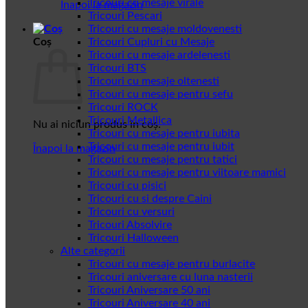
Tricouri cu mesaje virale
Înapoi la magazin
Tricouri Pescari
Tricouri cu mesaje moldovenesti
Coș
Tricouri Cupluri cu Mesaje
Tricouri cu mesaje ardelenesti
Tricouri BTS
Tricouri cu mesaje oltenesti
Tricouri cu mesaje pentru sefu
Tricouri ROCK
Tricouri Metallica
Nu ai niciun produs în coș.
Tricouri cu mesaje pentru iubita
Tricouri cu mesaje pentru iubit
Înapoi la magazin
Tricouri cu mesaje pentru tatici
Tricouri cu mesaje pentru viitoare mamici
Tricouri cu pisici
Tricouri cu si despre Caini
Tricouri cu versuri
Tricouri Absolvire
Tricouri Halloween
Alte categorii
Tricouri cu mesaje pentru burlacite
Tricouri aniversare cu luna nasterii
Tricouri Aniversare 50 ani
Tricouri Aniversare 40 ani