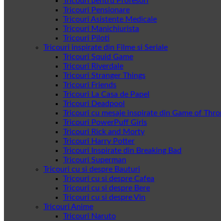
Tricouri pentru Profesori
Tricouri Pensionare
Tricouri Asistente Medicale
Tricouri Manichiurista
Tricouri Piloti
Tricouri inspirate din Filme si Seriale
Tricouri Squid Game
Tricouri Riverdale
Tricouri Stranger Things
Tricouri Friends
Tricouri La Casa de Papel
Tricouri Deadpool
Tricouri cu mesaje inspirate din Game of Thr
Tricouri PowerPuff Girls
Tricouri Rick and Morty
Tricouri Harry Potter
Tricouri Inspirate din Breaking Bad
Tricouri Superman
Tricouri cu si despre Bauturi
Tricouri cu si despre Cafea
Tricouri cu si despre Bere
Tricouri cu si despre Vin
Tricouri Anime
Tricouri Naruto