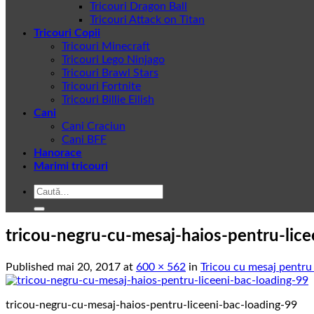
Tricouri Dragon Ball
Tricouri Attack on Titan
Tricouri Copii
Tricouri Minecraft
Tricouri Lego Ninjago
Tricouri Brawl Stars
Tricouri Fortnite
Tricouri Billie Eilish
Cani
Cani Craciun
Cani BFF
Hanorace
Marimi tricouri
Caută
după:
tricou-negru-cu-mesaj-haios-pentru-lice
Published
mai 20, 2017
at
600 × 562
in
Tricou cu mesaj pentru
tricou-negru-cu-mesaj-haios-pentru-liceeni-bac-loading-99