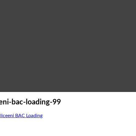
eni-bac-loading-99
 liceeni BAC Loading