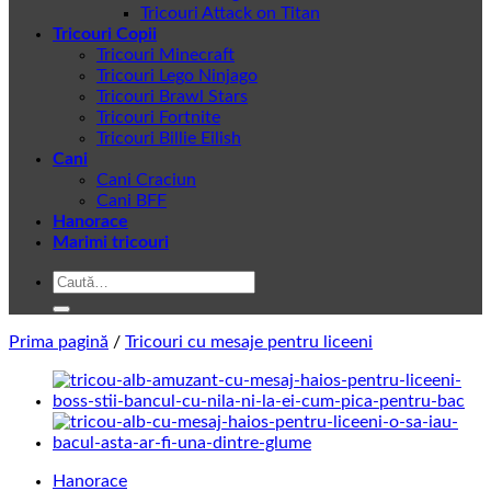
Tricouri Attack on Titan
Tricouri Copii
Tricouri Minecraft
Tricouri Lego Ninjago
Tricouri Brawl Stars
Tricouri Fortnite
Tricouri Billie Eilish
Cani
Cani Craciun
Cani BFF
Hanorace
Marimi tricouri
Caută
după:
Prima pagină
/
Tricouri cu mesaje pentru liceeni
Hanorace