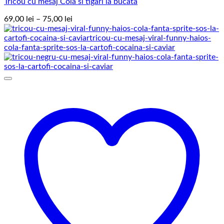
Tricou cu mesaj Cola si tigari la bucata
Interval
69,00
lei
–
75,00
lei
de
prețuri:
69,00 lei
până
la
75,00 lei