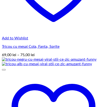
Add to Wishlist
Tricou cu mesaj Cola, Fanta, Sprite
Interval
69,00
lei
–
75,00
lei
de
prețuri:
69,00 lei
până
la
75,00 lei