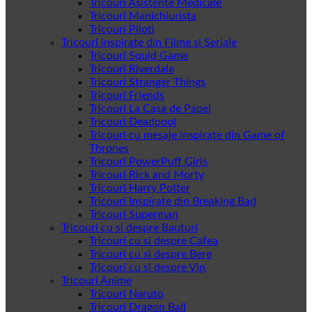
Tricouri Asistente Medicale
Tricouri Manichiurista
Tricouri Piloti
Tricouri inspirate din Filme si Seriale
Tricouri Squid Game
Tricouri Riverdale
Tricouri Stranger Things
Tricouri Friends
Tricouri La Casa de Papel
Tricouri Deadpool
Tricouri cu mesaje inspirate din Game of
Thrones
Tricouri PowerPuff Girls
Tricouri Rick and Morty
Tricouri Harry Potter
Tricouri Inspirate din Breaking Bad
Tricouri Superman
Tricouri cu si despre Bauturi
Tricouri cu si despre Cafea
Tricouri cu si despre Bere
Tricouri cu si despre Vin
Tricouri Anime
Tricouri Naruto
Tricouri Dragon Ball