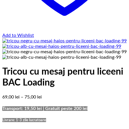
Add to Wishlist
Tricou cu mesaj pentru liceeni
BAC Loading
Interval
69,00
lei
–
75,00
lei
de
prețuri:
Transport: 19,50 lei | Gratuit peste 200 lei
69,00 lei
până
Livrare: 1-3 zile lucratoare
la