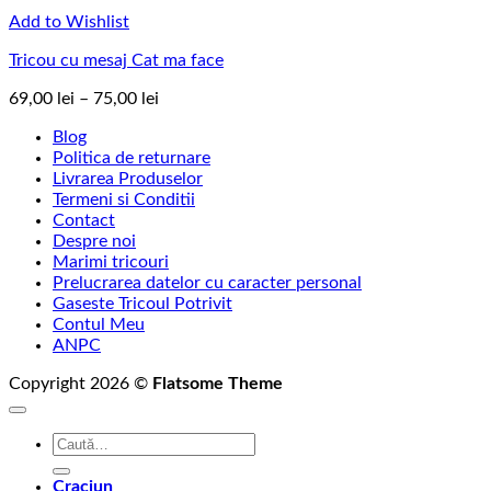
Add to Wishlist
Tricou cu mesaj Cat ma face
Interval
69,00
lei
–
75,00
lei
de
Blog
prețuri:
Politica de returnare
69,00 lei
Livrarea Produselor
până
Termeni si Conditii
la
Contact
75,00 lei
Despre noi
Marimi tricouri
Prelucrarea datelor cu caracter personal
Gaseste Tricoul Potrivit
Contul Meu
ANPC
Copyright 2026 ©
Flatsome Theme
Caută
după:
Craciun