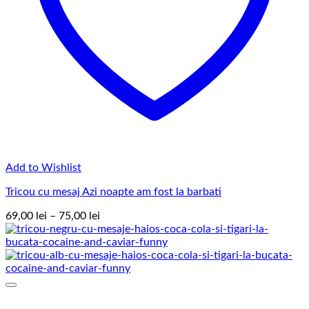
Add to Wishlist
Tricou cu mesaj Azi noapte am fost la barbati
Interval
69,00
lei
–
75,00
lei
de
prețuri:
69,00 lei
până
la
75,00 lei