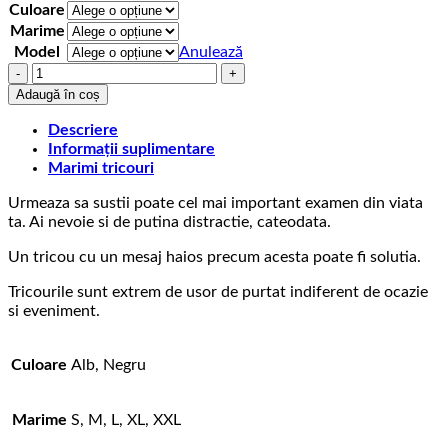
75,00 lei
Culoare
Marime
Model
Anulează
Cantitate
Tricou
Adaugă în coș
cu
mesaj
Descriere
pentru
Informații suplimentare
liceeni
Marimi tricouri
BAC
Urmeaza sa sustii poate cel mai important examen din viata
Loading
ta. Ai nevoie si de putina distractie, cateodata.
Un tricou cu un mesaj haios precum acesta poate fi solutia.
Tricourile sunt extrem de usor de purtat indiferent de ocazie
si eveniment.
Culoare
Alb, Negru
Marime
S, M, L, XL, XXL