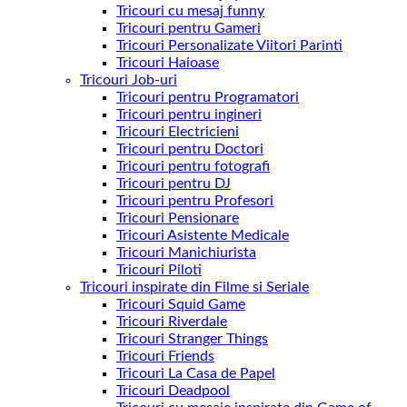
Tricouri cu mesaj funny
Tricouri pentru Gameri
Tricouri Personalizate Viitori Parinti
Tricouri Haioase
Tricouri Job-uri
Tricouri pentru Programatori
Tricouri pentru ingineri
Tricouri Electricieni
Tricouri pentru Doctori
Tricouri pentru fotografi
Tricouri pentru DJ
Tricouri pentru Profesori
Tricouri Pensionare
Tricouri Asistente Medicale
Tricouri Manichiurista
Tricouri Piloti
Tricouri inspirate din Filme si Seriale
Tricouri Squid Game
Tricouri Riverdale
Tricouri Stranger Things
Tricouri Friends
Tricouri La Casa de Papel
Tricouri Deadpool