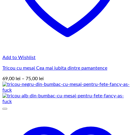
Add to Wishlist
Tricou cu mesaj Cea mai iubita dintre pamantence
Interval
69,00
lei
–
75,00
lei
de
prețuri:
69,00 lei
până
la
75,00 lei