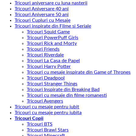
Tricouri aniversare cu luna nasterii
Tricouri Aniversare 40 ani
Tricouri Aniversare 50 ani
Tricouri Cupluri cu Mesaje
Tricouri inspirate din Filme si Seriale
Tricouri Squid Game
Tricouri PowerPuff Girls
Tricouri Rick and Morty
Tricouri Friends
Tricouri Riverdale
Tricouri La Casa de Papel
Tricouri Harry Potter
Tricouri cu mesaje inspirate din Game of Thrones
Tricouri Deadpool
Tricouri Stranger Things
Tricouri Inspirate din Breaking Bad
Tricouri cu mesaje din filme romanesti
Tricouri Avengers
Tricouri cu mesaje pentru iubit
Tricouri cu mesaje pentru iubita
Tricouri Copii
Tricouri BTS
Tricouri Brawl Stars
Tricouri Minecraft