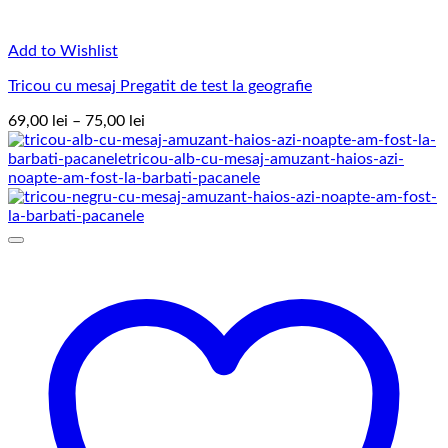
Add to Wishlist
Tricou cu mesaj Pregatit de test la geografie
Interval
69,00
lei
–
75,00
lei
de
prețuri:
69,00 lei
până
la
75,00 lei