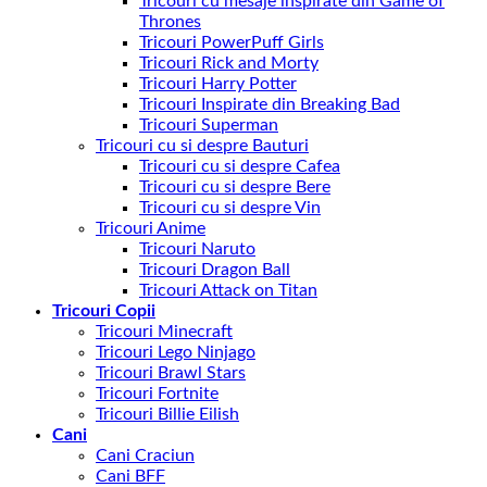
Tricouri cu mesaje inspirate din Game of
Thrones
Tricouri PowerPuff Girls
Tricouri Rick and Morty
Tricouri Harry Potter
Tricouri Inspirate din Breaking Bad
Tricouri Superman
Tricouri cu si despre Bauturi
Tricouri cu si despre Cafea
Tricouri cu si despre Bere
Tricouri cu si despre Vin
Tricouri Anime
Tricouri Naruto
Tricouri Dragon Ball
Tricouri Attack on Titan
Tricouri Copii
Tricouri Minecraft
Tricouri Lego Ninjago
Tricouri Brawl Stars
Tricouri Fortnite
Tricouri Billie Eilish
Cani
Cani Craciun
Cani BFF