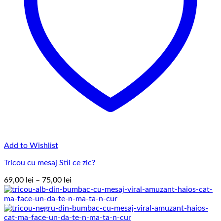
Add to Wishlist
Tricou cu mesaj Stii ce zic?
Interval
69,00
lei
–
75,00
lei
de
prețuri:
69,00 lei
până