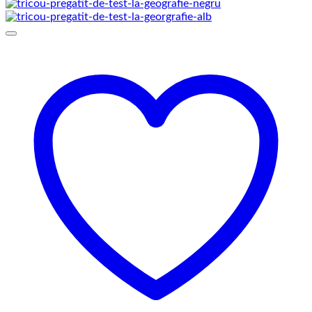
de
prețuri:
69,00 lei
până
la
75,00 lei