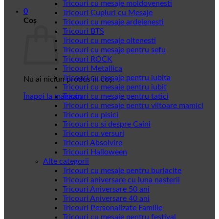
Tricouri cu mesaje moldovenesti
0
Tricouri Cupluri cu Mesaje
Coș
Tricouri cu mesaje ardelenesti
Tricouri BTS
Tricouri cu mesaje oltenesti
Tricouri cu mesaje pentru sefu
Tricouri ROCK
Tricouri Metallica
Tricouri cu mesaje pentru iubita
Nu ai niciun produs în coș.
Tricouri cu mesaje pentru iubit
Înapoi la magazin
Tricouri cu mesaje pentru tatici
Tricouri cu mesaje pentru viitoare mamici
Tricouri cu pisici
Tricouri cu si despre Caini
Tricouri cu versuri
Tricouri Absolvire
Tricouri Halloween
Alte categorii
Tricouri cu mesaje pentru burlacite
Tricouri aniversare cu luna nasterii
Tricouri Aniversare 50 ani
Tricouri Aniversare 40 ani
Tricouri Personalizate Familie
Tricouri cu mesaje pentru festival