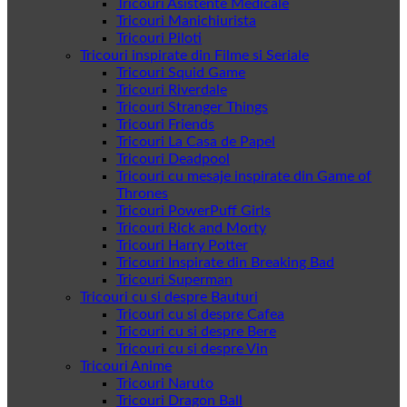
Tricouri Asistente Medicale
Tricouri Manichiurista
Tricouri Piloti
Tricouri inspirate din Filme si Seriale
Tricouri Squid Game
Tricouri Riverdale
Tricouri Stranger Things
Tricouri Friends
Tricouri La Casa de Papel
Tricouri Deadpool
Tricouri cu mesaje inspirate din Game of
Thrones
Tricouri PowerPuff Girls
Tricouri Rick and Morty
Tricouri Harry Potter
Tricouri Inspirate din Breaking Bad
Tricouri Superman
Tricouri cu si despre Bauturi
Tricouri cu si despre Cafea
Tricouri cu si despre Bere
Tricouri cu si despre Vin
Tricouri Anime
Tricouri Naruto
Tricouri Dragon Ball