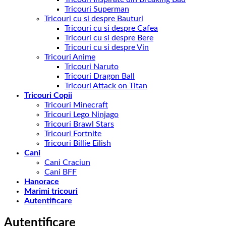
Tricouri Superman
Tricouri cu si despre Bauturi
Tricouri cu si despre Cafea
Tricouri cu si despre Bere
Tricouri cu si despre Vin
Tricouri Anime
Tricouri Naruto
Tricouri Dragon Ball
Tricouri Attack on Titan
Tricouri Copii
Tricouri Minecraft
Tricouri Lego Ninjago
Tricouri Brawl Stars
Tricouri Fortnite
Tricouri Billie Eilish
Cani
Cani Craciun
Cani BFF
Hanorace
Marimi tricouri
Autentificare
Autentificare