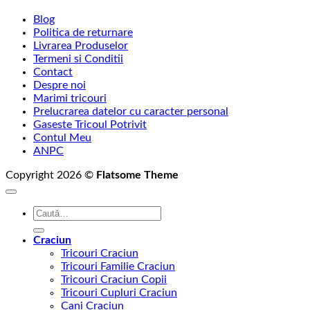
Blog
Politica de returnare
Livrarea Produselor
Termeni si Conditii
Contact
Despre noi
Marimi tricouri
Prelucrarea datelor cu caracter personal
Gaseste Tricoul Potrivit
Contul Meu
ANPC
Copyright 2026 ©
Flatsome Theme
Caută
după:
Craciun
Tricouri Craciun
Tricouri Familie Craciun
Tricouri Craciun Copii
Tricouri Cupluri Craciun
Cani Craciun