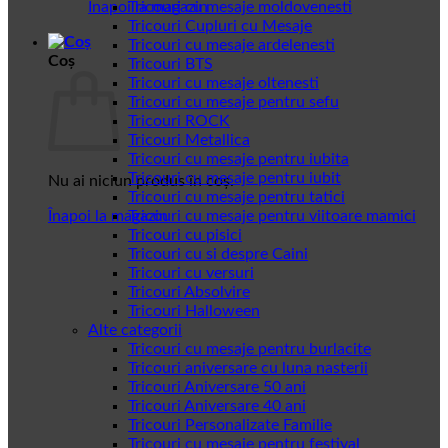
Înapoi la magazin
Tricouri cu mesaje moldovenesti
Tricouri Cupluri cu Mesaje
Tricouri cu mesaje ardelenesti
Coș
Tricouri BTS
Tricouri cu mesaje oltenesti
Tricouri cu mesaje pentru sefu
Tricouri ROCK
Tricouri Metallica
Tricouri cu mesaje pentru iubita
Tricouri cu mesaje pentru iubit
Nu ai niciun produs în coș.
Tricouri cu mesaje pentru tatici
Înapoi la magazin
Tricouri cu mesaje pentru viitoare mamici
Tricouri cu pisici
Tricouri cu si despre Caini
Tricouri cu versuri
Tricouri Absolvire
Tricouri Halloween
Alte categorii
Tricouri cu mesaje pentru burlacite
Tricouri aniversare cu luna nasterii
Tricouri Aniversare 50 ani
Tricouri Aniversare 40 ani
Tricouri Personalizate Familie
Tricouri cu mesaje pentru festival