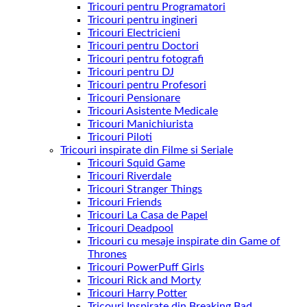
Tricouri pentru Programatori
Tricouri pentru ingineri
Tricouri Electricieni
Tricouri pentru Doctori
Tricouri pentru fotografi
Tricouri pentru DJ
Tricouri pentru Profesori
Tricouri Pensionare
Tricouri Asistente Medicale
Tricouri Manichiurista
Tricouri Piloti
Tricouri inspirate din Filme si Seriale
Tricouri Squid Game
Tricouri Riverdale
Tricouri Stranger Things
Tricouri Friends
Tricouri La Casa de Papel
Tricouri Deadpool
Tricouri cu mesaje inspirate din Game of
Thrones
Tricouri PowerPuff Girls
Tricouri Rick and Morty
Tricouri Harry Potter
Tricouri Inspirate din Breaking Bad