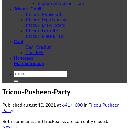
Tricouri Attack on Titan
Tricouri Copii
Tricouri Minecraft
Tricouri Lego Ninjago
Tricouri Brawl Stars
Tricouri Fortnite
Tricouri Billie Eilish
Cani
Cani Craciun
Cani BFF
Hanorace
Marimi tricouri
Caută
după:
Tricou-Pusheen-Party
Published
august 10, 2021
at
641 × 600
in
Tricou Pusheen
Party
Both comments and trackbacks are currently closed.
Next
→