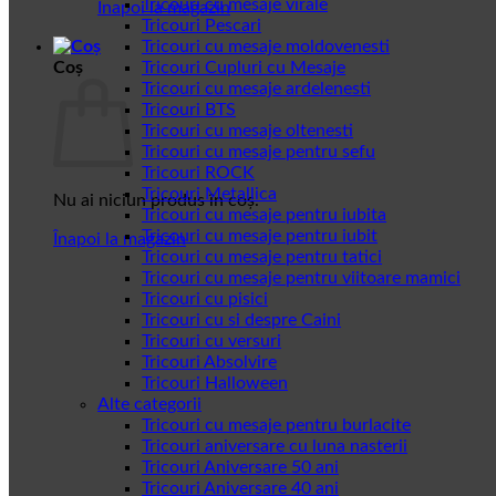
Tricouri cu mesaje virale
Înapoi la magazin
Tricouri Pescari
Tricouri cu mesaje moldovenesti
Coș
Tricouri Cupluri cu Mesaje
Tricouri cu mesaje ardelenesti
Tricouri BTS
Tricouri cu mesaje oltenesti
Tricouri cu mesaje pentru sefu
Tricouri ROCK
Tricouri Metallica
Nu ai niciun produs în coș.
Tricouri cu mesaje pentru iubita
Tricouri cu mesaje pentru iubit
Înapoi la magazin
Tricouri cu mesaje pentru tatici
Tricouri cu mesaje pentru viitoare mamici
Tricouri cu pisici
Tricouri cu si despre Caini
Tricouri cu versuri
Tricouri Absolvire
Tricouri Halloween
Alte categorii
Tricouri cu mesaje pentru burlacite
Tricouri aniversare cu luna nasterii
Tricouri Aniversare 50 ani
Tricouri Aniversare 40 ani