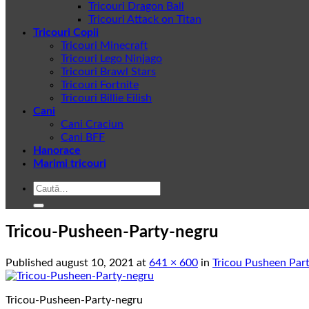
Tricouri Dragon Ball
Tricouri Attack on Titan
Tricouri Copii
Tricouri Minecraft
Tricouri Lego Ninjago
Tricouri Brawl Stars
Tricouri Fortnite
Tricouri Billie Eilish
Cani
Cani Craciun
Cani BFF
Hanorace
Marimi tricouri
Caută
după:
Tricou-Pusheen-Party-negru
Published
august 10, 2021
at
641 × 600
in
Tricou Pusheen Par
Tricou-Pusheen-Party-negru