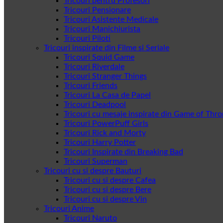
Tricouri pentru Profesori
Tricouri Pensionare
Tricouri Asistente Medicale
Tricouri Manichiurista
Tricouri Piloti
Tricouri inspirate din Filme si Seriale
Tricouri Squid Game
Tricouri Riverdale
Tricouri Stranger Things
Tricouri Friends
Tricouri La Casa de Papel
Tricouri Deadpool
Tricouri cu mesaje inspirate din Game of Thr
Tricouri PowerPuff Girls
Tricouri Rick and Morty
Tricouri Harry Potter
Tricouri Inspirate din Breaking Bad
Tricouri Superman
Tricouri cu si despre Bauturi
Tricouri cu si despre Cafea
Tricouri cu si despre Bere
Tricouri cu si despre Vin
Tricouri Anime
Tricouri Naruto