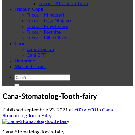
Tricouri Attack on Titan
Tricouri Copii
Tricouri Minecraft
Tricouri Lego Ninjago
Tricouri Brawl Stars
Tricouri Fortnite
Tricouri Billie Eilish
Cani
Cani Craciun
Cani BFF
Hanorace
Marimi tricouri
Caută
după:
Cana-Stomatolog-Tooth-fairy
Published
septembrie 23, 2021
at
600 × 600
in
Cana
Stomatolog Tooth Fairy
Cana-Stomatolog-Tooth-fairy