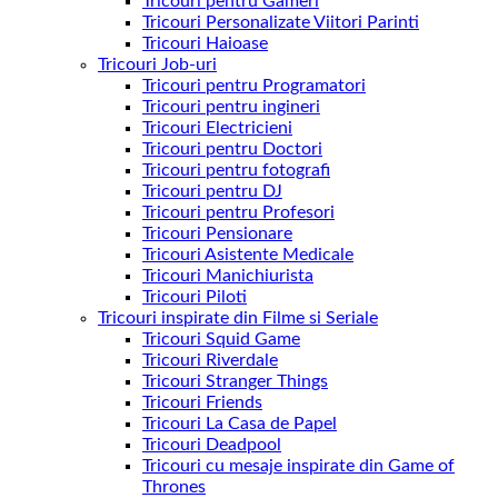
Tricouri pentru Gameri
Tricouri Personalizate Viitori Parinti
Tricouri Haioase
Tricouri Job-uri
Tricouri pentru Programatori
Tricouri pentru ingineri
Tricouri Electricieni
Tricouri pentru Doctori
Tricouri pentru fotografi
Tricouri pentru DJ
Tricouri pentru Profesori
Tricouri Pensionare
Tricouri Asistente Medicale
Tricouri Manichiurista
Tricouri Piloti
Tricouri inspirate din Filme si Seriale
Tricouri Squid Game
Tricouri Riverdale
Tricouri Stranger Things
Tricouri Friends
Tricouri La Casa de Papel
Tricouri Deadpool
Tricouri cu mesaje inspirate din Game of
Thrones