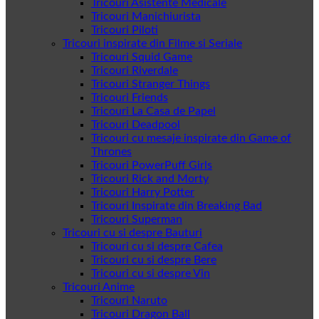
Tricouri Asistente Medicale
Tricouri Manichiurista
Tricouri Piloti
Tricouri inspirate din Filme si Seriale
Tricouri Squid Game
Tricouri Riverdale
Tricouri Stranger Things
Tricouri Friends
Tricouri La Casa de Papel
Tricouri Deadpool
Tricouri cu mesaje inspirate din Game of
Thrones
Tricouri PowerPuff Girls
Tricouri Rick and Morty
Tricouri Harry Potter
Tricouri Inspirate din Breaking Bad
Tricouri Superman
Tricouri cu si despre Bauturi
Tricouri cu si despre Cafea
Tricouri cu si despre Bere
Tricouri cu si despre Vin
Tricouri Anime
Tricouri Naruto
Tricouri Dragon Ball