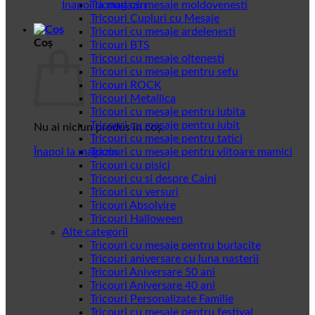
Înapoi la magazin
Tricouri cu mesaje moldovenesti
Tricouri Cupluri cu Mesaje
Tricouri cu mesaje ardelenesti
Coș
Tricouri BTS
Tricouri cu mesaje oltenesti
Tricouri cu mesaje pentru sefu
Tricouri ROCK
Tricouri Metallica
Tricouri cu mesaje pentru iubita
Tricouri cu mesaje pentru iubit
Nu ai niciun produs în coș.
Tricouri cu mesaje pentru tatici
Înapoi la magazin
Tricouri cu mesaje pentru viitoare mamici
Tricouri cu pisici
Tricouri cu si despre Caini
Tricouri cu versuri
Tricouri Absolvire
Tricouri Halloween
Alte categorii
Tricouri cu mesaje pentru burlacite
Tricouri aniversare cu luna nasterii
Tricouri Aniversare 50 ani
Tricouri Aniversare 40 ani
Tricouri Personalizate Familie
Tricouri cu mesaje pentru festival