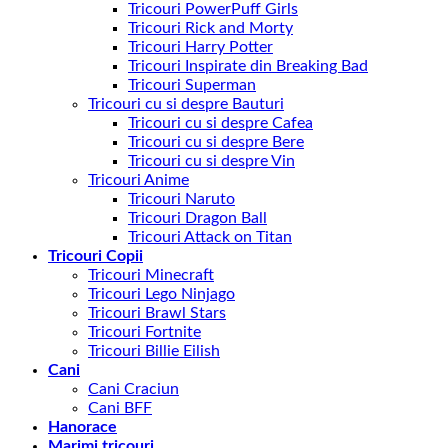
Tricouri PowerPuff Girls
Tricouri Rick and Morty
Tricouri Harry Potter
Tricouri Inspirate din Breaking Bad
Tricouri Superman
Tricouri cu si despre Bauturi
Tricouri cu si despre Cafea
Tricouri cu si despre Bere
Tricouri cu si despre Vin
Tricouri Anime
Tricouri Naruto
Tricouri Dragon Ball
Tricouri Attack on Titan
Tricouri Copii
Tricouri Minecraft
Tricouri Lego Ninjago
Tricouri Brawl Stars
Tricouri Fortnite
Tricouri Billie Eilish
Cani
Cani Craciun
Cani BFF
Hanorace
Marimi tricouri