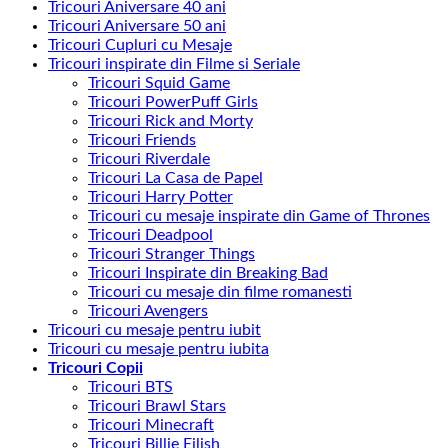
Tricouri Aniversare 40 ani
Tricouri Aniversare 50 ani
Tricouri Cupluri cu Mesaje
Tricouri inspirate din Filme si Seriale
Tricouri Squid Game
Tricouri PowerPuff Girls
Tricouri Rick and Morty
Tricouri Friends
Tricouri Riverdale
Tricouri La Casa de Papel
Tricouri Harry Potter
Tricouri cu mesaje inspirate din Game of Thrones
Tricouri Deadpool
Tricouri Stranger Things
Tricouri Inspirate din Breaking Bad
Tricouri cu mesaje din filme romanesti
Tricouri Avengers
Tricouri cu mesaje pentru iubit
Tricouri cu mesaje pentru iubita
Tricouri Copii
Tricouri BTS
Tricouri Brawl Stars
Tricouri Minecraft
Tricouri Billie Eilish