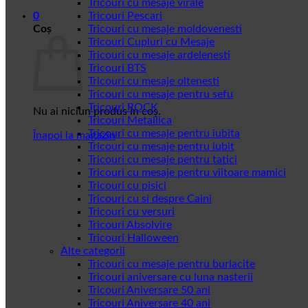
Tricouri cu mesaje virale
0
Tricouri Pescari
Coș
Tricouri cu mesaje moldovenesti
Tricouri Cupluri cu Mesaje
Tricouri cu mesaje ardelenesti
Tricouri BTS
Tricouri cu mesaje oltenesti
Tricouri cu mesaje pentru sefu
Tricouri ROCK
Nu ai niciun produs în coș.
Tricouri Metallica
Tricouri cu mesaje pentru iubita
Înapoi la magazin
Tricouri cu mesaje pentru iubit
Tricouri cu mesaje pentru tatici
Tricouri cu mesaje pentru viitoare mamici
Tricouri cu pisici
Tricouri cu si despre Caini
Tricouri cu versuri
Tricouri Absolvire
Tricouri Halloween
Alte categorii
Tricouri cu mesaje pentru burlacite
Tricouri aniversare cu luna nasterii
Tricouri Aniversare 50 ani
Tricouri Aniversare 40 ani