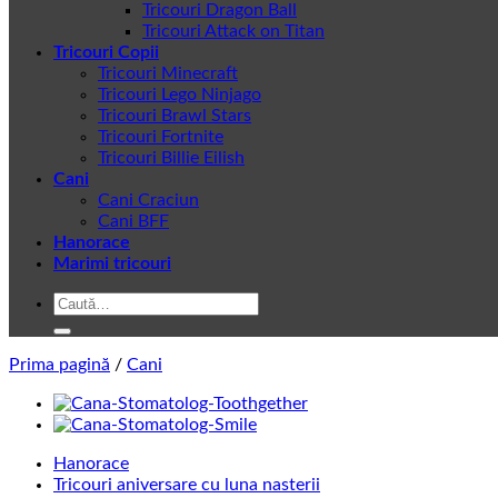
Tricouri Dragon Ball
Tricouri Attack on Titan
Tricouri Copii
Tricouri Minecraft
Tricouri Lego Ninjago
Tricouri Brawl Stars
Tricouri Fortnite
Tricouri Billie Eilish
Cani
Cani Craciun
Cani BFF
Hanorace
Marimi tricouri
Caută
după:
Prima pagină
/
Cani
Hanorace
Tricouri aniversare cu luna nasterii