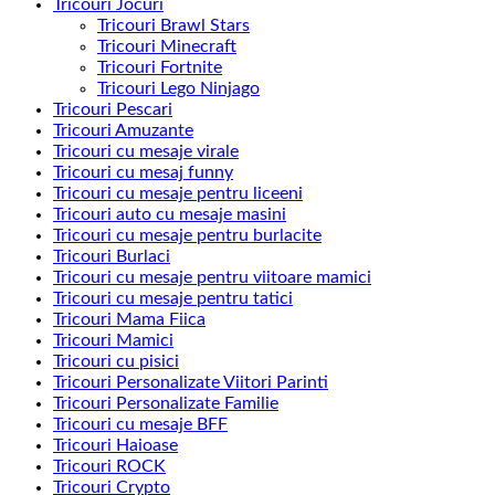
Tricouri Jocuri
Tricouri Brawl Stars
Tricouri Minecraft
Tricouri Fortnite
Tricouri Lego Ninjago
Tricouri Pescari
Tricouri Amuzante
Tricouri cu mesaje virale
Tricouri cu mesaj funny
Tricouri cu mesaje pentru liceeni
Tricouri auto cu mesaje masini
Tricouri cu mesaje pentru burlacite
Tricouri Burlaci
Tricouri cu mesaje pentru viitoare mamici
Tricouri cu mesaje pentru tatici
Tricouri Mama Fiica
Tricouri Mamici
Tricouri cu pisici
Tricouri Personalizate Viitori Parinti
Tricouri Personalizate Familie
Tricouri cu mesaje BFF
Tricouri Haioase
Tricouri ROCK
Tricouri Crypto