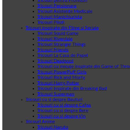
Tricouri pentru Profesori
Tricouri Pensionare
Tricouri Asistente Medicale
Tricouri Manichiurista
Tricouri Piloti
Tricouri inspirate din Filme si Seriale
Tricouri Squid Game
Tricouri Riverdale
Tricouri Stranger Things
Tricouri Friends
Tricouri La Casa de Papel
Tricouri Deadpool
Tricouri cu mesaje inspirate din Game of Thr
Tricouri PowerPuff Girls
Tricouri Rick and Morty
Tricouri Harry Potter
Tricouri Inspirate din Breaking Bad
Tricouri Superman
Tricouri cu si despre Bauturi
Tricouri cu si despre Cafea
Tricouri cu si despre Bere
Tricouri cu si despre Vin
Tricouri Anime
Tricouri Naruto