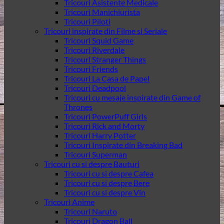
Tricouri Asistente Medicale
Tricouri Manichiurista
Tricouri Piloti
Tricouri inspirate din Filme si Seriale
Tricouri Squid Game
Tricouri Riverdale
Tricouri Stranger Things
Tricouri Friends
Tricouri La Casa de Papel
Tricouri Deadpool
Tricouri cu mesaje inspirate din Game of
Thrones
Tricouri PowerPuff Girls
Tricouri Rick and Morty
Tricouri Harry Potter
Tricouri Inspirate din Breaking Bad
Tricouri Superman
Tricouri cu si despre Bauturi
Tricouri cu si despre Cafea
Tricouri cu si despre Bere
Tricouri cu si despre Vin
Tricouri Anime
Tricouri Naruto
Tricouri Dragon Ball