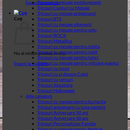
Tricouri cu mesaje moldovenesti
Înapoi la magazin
Tricouri Cupluri cu Mesaje
Tricouri cu mesaje ardelenesti
Coș
Tricouri BTS
Tricouri cu mesaje oltenesti
Tricouri cu mesaje pentru sefu
Tricouri ROCK
Tricouri Metallica
Tricouri cu mesaje pentru iubita
Tricouri cu mesaje pentru iubit
Nu ai niciun produs în coș.
Tricouri cu mesaje pentru tatici
Tricouri cu mesaje pentru viitoare mamici
Înapoi la magazin
Tricouri cu pisici
Tricouri cu si despre Caini
Tricouri cu versuri
Tricouri Absolvire
Tricouri Halloween
Alte categorii
Tricouri cu mesaje pentru burlacite
Tricouri aniversare cu luna nasterii
Tricouri Aniversare 50 ani
Tricouri Aniversare 40 ani
Tricouri Personalizate Familie
Tricouri cu mesaje pentru festival