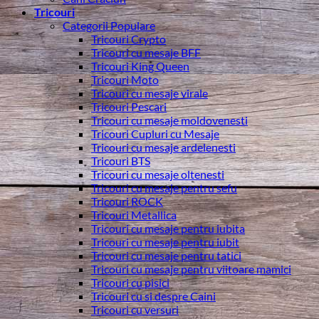
Tricouri
Categorii Populare
Tricouri Crypto
Tricouri cu mesaje BFF
Tricouri King Queen
Tricouri Moto
Tricouri cu mesaje virale
Tricouri Pescari
Tricouri cu mesaje moldovenesti
Tricouri Cupluri cu Mesaje
Tricouri cu mesaje ardelenesti
Tricouri BTS
Tricouri cu mesaje oltenesti
Tricouri cu mesaje pentru sefu
Tricouri ROCK
Tricouri Metallica
Tricouri cu mesaje pentru iubita
Tricouri cu mesaje pentru iubit
Tricouri cu mesaje pentru tatici
Tricouri cu mesaje pentru viitoare mamici
Tricouri cu pisici
Tricouri cu si despre Caini
Tricouri cu versuri