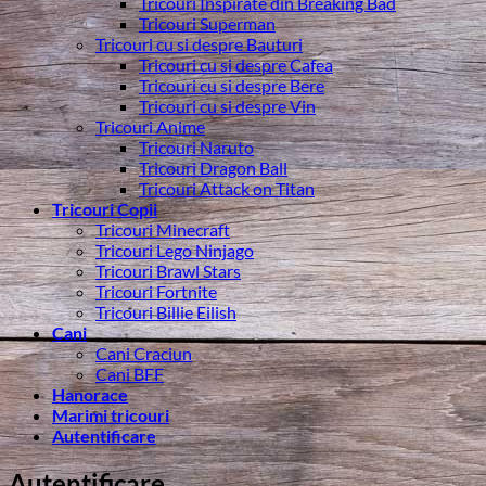
Tricouri Inspirate din Breaking Bad
Tricouri Superman
Tricouri cu si despre Bauturi
Tricouri cu si despre Cafea
Tricouri cu si despre Bere
Tricouri cu si despre Vin
Tricouri Anime
Tricouri Naruto
Tricouri Dragon Ball
Tricouri Attack on Titan
Tricouri Copii
Tricouri Minecraft
Tricouri Lego Ninjago
Tricouri Brawl Stars
Tricouri Fortnite
Tricouri Billie Eilish
Cani
Cani Craciun
Cani BFF
Hanorace
Marimi tricouri
Autentificare
Autentificare