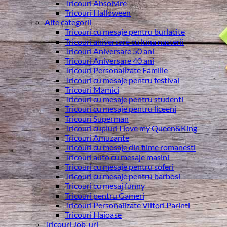
Tricouri Absolvire
Tricouri Halloween
Alte categorii
Tricouri cu mesaje pentru burlacite
Tricouri aniversare cu luna nasterii
Tricouri Aniversare 50 ani
Tricouri Aniversare 40 ani
Tricouri Personalizate Familie
Tricouri cu mesaje pentru festival
Tricouri Mamici
Tricouri cu mesaje pentru studenti
Tricouri cu mesaje pentru liceeni
Tricouri Superman
Tricouri cupluri I love my Queen&King
Tricouri Amuzante
Tricouri cu mesaje din filme romanesti
Tricouri auto cu mesaje masini
Tricouri cu mesaje pentru soferi
Tricouri cu mesaje pentru barbosi
Tricouri cu mesaj funny
Tricouri pentru Gameri
Tricouri Personalizate Viitori Parinti
Tricouri Haioase
Tricouri Job-uri