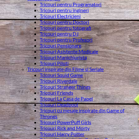
Tricouri pentru Programatori
Tricouri pentru ingineri
Tricouri Electricieni
Tricouri pentru Doctori
Tricouri pentru fotografi
Tricouri pentru DJ
Tricouri pentru Profesori
Tricouri Pensionare
Tricouri Asistente Medicale
Tricouri Manichiurista
Tricouri Piloti
Tricouri inspirate din Filme si Seriale
Tricouri Squid Game
Tricouri Riverdale
Tricouri Stranger Things
Tricouri Friends
Tricouri La Casa de Papel
Tricouri Deadpool
Tricouri cu mesaje inspirate din Game of
Thrones
Tricouri PowerPuff Girls
Tricouri Rick and Morty
Tricouri Harry Potter