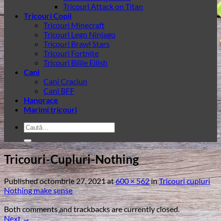
Tricouri Attack on Titan
Tricouri Copii
Tricouri Minecraft
Tricouri Lego Ninjago
Tricouri Brawl Stars
Tricouri Fortnite
Tricouri Billie Eilish
Cani
Cani Craciun
Cani BFF
Hanorace
Marimi tricouri
Caută
după:
Tricouri-Cupluri-Nothing
Published
octombrie 27, 2021
at
600 × 562
in
Tricouri cupluri
Nothing make sense
Both comments and trackbacks are currently closed.
Next
→