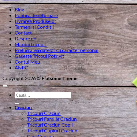
Blog
Politica de returnare
Livrarea Produselor
Termeni si Conditii
Contact
Despre noi
Marimi tricouri
Prelucrarea datelor cu caracter personal
Gaseste Tricoul Potrivit
Contul Meu
ANPC
Copyright 2026 ©
Flatsome Theme
Caută
după:
Craciun
Tricouri Craciun
Tricouri Familie Craciun
Tricouri Craciun Copii
Tricouri Cupluri Craciun
Cani Craciun