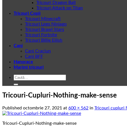
Tricouri Dragon Ball
Tricouri Attack on Titan
Tricouri Copii
Tricouri Minecraft
Tricouri Lego Ninjago
Tricouri Brawl Stars
Tricouri Fortnite
Tricouri Billie Eilish
Cani
Cani Craciun
Cani BFF
Hanorace
Marimi tricouri
Caută
după:
Tricouri-Cupluri-Nothing-make-sense
Published
octombrie 27, 2021
at
600 × 562
in
Tricouri cupluri
Tricouri-Cupluri-Nothing-make-sense