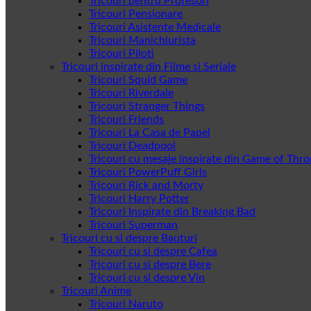
Tricouri pentru Profesori
Tricouri Pensionare
Tricouri Asistente Medicale
Tricouri Manichiurista
Tricouri Piloti
Tricouri inspirate din Filme si Seriale
Tricouri Squid Game
Tricouri Riverdale
Tricouri Stranger Things
Tricouri Friends
Tricouri La Casa de Papel
Tricouri Deadpool
Tricouri cu mesaje inspirate din Game of Thr
Tricouri PowerPuff Girls
Tricouri Rick and Morty
Tricouri Harry Potter
Tricouri Inspirate din Breaking Bad
Tricouri Superman
Tricouri cu si despre Bauturi
Tricouri cu si despre Cafea
Tricouri cu si despre Bere
Tricouri cu si despre Vin
Tricouri Anime
Tricouri Naruto