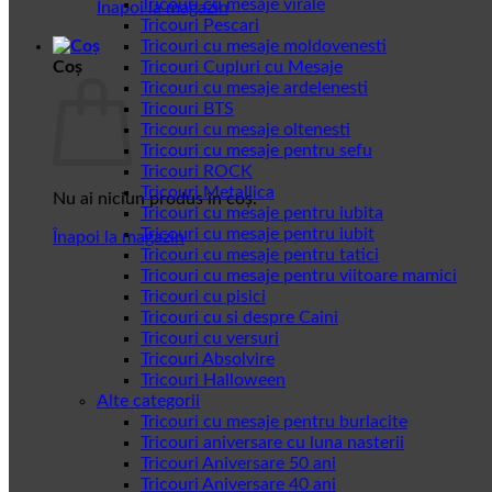
Tricouri cu mesaje virale
Înapoi la magazin
Tricouri Pescari
Tricouri cu mesaje moldovenesti
Coș
Tricouri Cupluri cu Mesaje
Tricouri cu mesaje ardelenesti
Tricouri BTS
Tricouri cu mesaje oltenesti
Tricouri cu mesaje pentru sefu
Tricouri ROCK
Tricouri Metallica
Nu ai niciun produs în coș.
Tricouri cu mesaje pentru iubita
Tricouri cu mesaje pentru iubit
Înapoi la magazin
Tricouri cu mesaje pentru tatici
Tricouri cu mesaje pentru viitoare mamici
Tricouri cu pisici
Tricouri cu si despre Caini
Tricouri cu versuri
Tricouri Absolvire
Tricouri Halloween
Alte categorii
Tricouri cu mesaje pentru burlacite
Tricouri aniversare cu luna nasterii
Tricouri Aniversare 50 ani
Tricouri Aniversare 40 ani