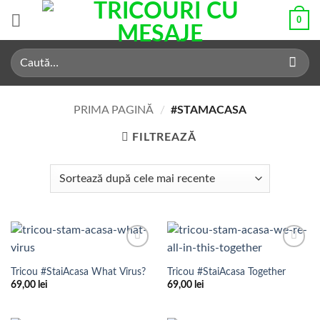
Skip
0
to
content
Caută
după:
PRIMA PAGINĂ
/
#STAMACASA
FILTREAZĂ
Add to
Add to
Wishlist
Wishlist
Tricou #StaiAcasa What Virus?
Tricou #StaiAcasa Together
69,00
lei
69,00
lei