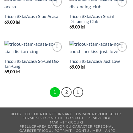
Add to
Add to
Wishlist
Wishlist
Tricou #StaiAcasa Social
Tricou #StaiAcasa Stau Acasa
Distancing Club
69,00
lei
69,00
lei
Add to
Add to
Wishlist
Wishlist
Tricou #StaiAcasa So-Cial Dis-
Tricou #StaiAcasa Just Love
Tan-Cing
69,00
lei
69,00
lei
1
2
BLOG
POLITICA DE RETURNARE
LIVRAREA PRODUSELOR
TERMENI SI CONDITII
CONTACT
DESPRE NOI
MARIMI TRICOURI
PRELUCRAREA DATELOR CU CARACTER PERSONAL
GASESTE TRICOUL POTRIVIT
CONTUL MEU
ANPC