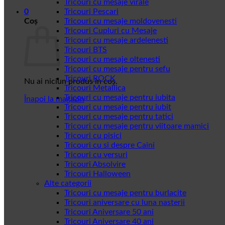
Tricouri cu mesaje virale
0
Tricouri Pescari
Coș
Tricouri cu mesaje moldovenesti
Tricouri Cupluri cu Mesaje
Tricouri cu mesaje ardelenesti
Tricouri BTS
Tricouri cu mesaje oltenesti
Tricouri cu mesaje pentru sefu
Tricouri ROCK
Nu ai niciun produs în coș.
Tricouri Metallica
Tricouri cu mesaje pentru iubita
Înapoi la magazin
Tricouri cu mesaje pentru iubit
Tricouri cu mesaje pentru tatici
Tricouri cu mesaje pentru viitoare mamici
Tricouri cu pisici
Tricouri cu si despre Caini
Tricouri cu versuri
Tricouri Absolvire
Tricouri Halloween
Alte categorii
Tricouri cu mesaje pentru burlacite
Tricouri aniversare cu luna nasterii
Tricouri Aniversare 50 ani
Tricouri Aniversare 40 ani