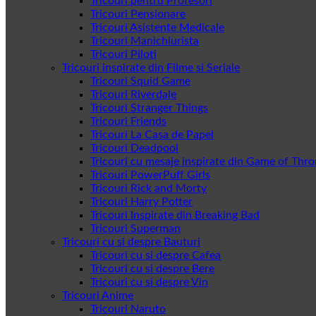
Tricouri pentru Profesori
Tricouri Pensionare
Tricouri Asistente Medicale
Tricouri Manichiurista
Tricouri Piloti
Tricouri inspirate din Filme si Seriale
Tricouri Squid Game
Tricouri Riverdale
Tricouri Stranger Things
Tricouri Friends
Tricouri La Casa de Papel
Tricouri Deadpool
Tricouri cu mesaje inspirate din Game of Thr
Tricouri PowerPuff Girls
Tricouri Rick and Morty
Tricouri Harry Potter
Tricouri Inspirate din Breaking Bad
Tricouri Superman
Tricouri cu si despre Bauturi
Tricouri cu si despre Cafea
Tricouri cu si despre Bere
Tricouri cu si despre Vin
Tricouri Anime
Tricouri Naruto