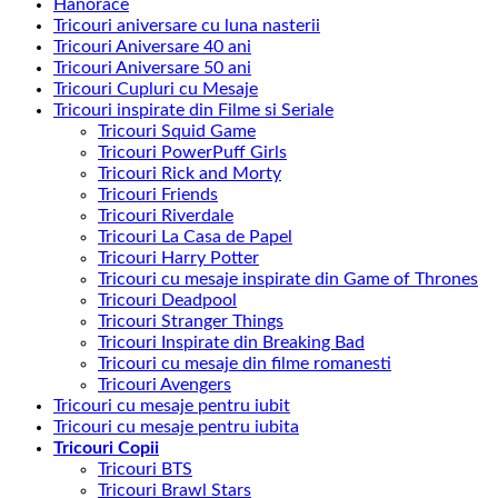
Hanorace
recente
Tricouri aniversare cu luna nasterii
Tricouri Aniversare 40 ani
Tricouri Aniversare 50 ani
Tricouri Cupluri cu Mesaje
Tricouri inspirate din Filme si Seriale
Tricouri Squid Game
Tricouri PowerPuff Girls
Tricouri Rick and Morty
Tricouri Friends
Tricouri Riverdale
Tricouri La Casa de Papel
Tricouri Harry Potter
Tricouri cu mesaje inspirate din Game of Thrones
Tricouri Deadpool
Tricouri Stranger Things
Tricouri Inspirate din Breaking Bad
Tricouri cu mesaje din filme romanesti
Tricouri Avengers
Tricouri cu mesaje pentru iubit
Tricouri cu mesaje pentru iubita
Tricouri Copii
Tricouri BTS
Tricouri Brawl Stars