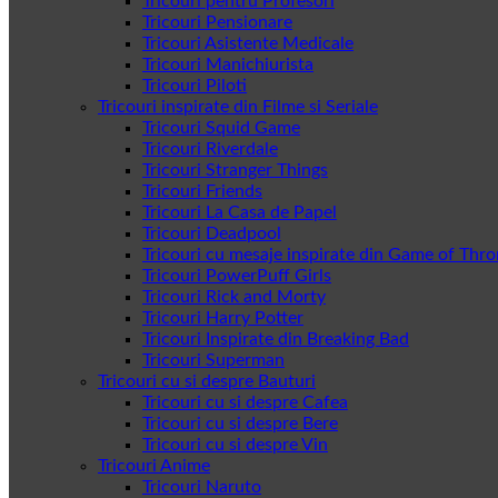
Tricouri pentru Profesori
Tricouri Pensionare
Tricouri Asistente Medicale
Tricouri Manichiurista
Tricouri Piloti
Tricouri inspirate din Filme si Seriale
Tricouri Squid Game
Tricouri Riverdale
Tricouri Stranger Things
Tricouri Friends
Tricouri La Casa de Papel
Tricouri Deadpool
Tricouri cu mesaje inspirate din Game of Thr
Tricouri PowerPuff Girls
Tricouri Rick and Morty
Tricouri Harry Potter
Tricouri Inspirate din Breaking Bad
Tricouri Superman
Tricouri cu si despre Bauturi
Tricouri cu si despre Cafea
Tricouri cu si despre Bere
Tricouri cu si despre Vin
Tricouri Anime
Tricouri Naruto