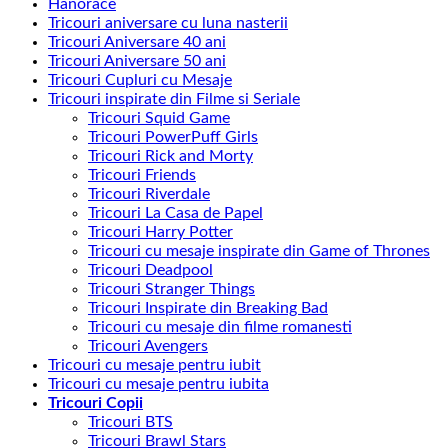
Hanorace
recente
Tricouri aniversare cu luna nasterii
Tricouri Aniversare 40 ani
Tricouri Aniversare 50 ani
Tricouri Cupluri cu Mesaje
Tricouri inspirate din Filme si Seriale
Tricouri Squid Game
Tricouri PowerPuff Girls
Tricouri Rick and Morty
Tricouri Friends
Tricouri Riverdale
Tricouri La Casa de Papel
Tricouri Harry Potter
Tricouri cu mesaje inspirate din Game of Thrones
Tricouri Deadpool
Tricouri Stranger Things
Tricouri Inspirate din Breaking Bad
Tricouri cu mesaje din filme romanesti
Tricouri Avengers
Tricouri cu mesaje pentru iubit
Tricouri cu mesaje pentru iubita
Tricouri Copii
Tricouri BTS
Tricouri Brawl Stars