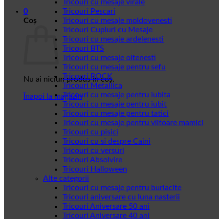
Tricouri cu mesaje virale
0
Tricouri Pescari
Coș
Tricouri cu mesaje moldovenesti
Tricouri Cupluri cu Mesaje
Tricouri cu mesaje ardelenesti
Tricouri BTS
Tricouri cu mesaje oltenesti
Tricouri cu mesaje pentru sefu
Tricouri ROCK
Nu ai niciun produs în coș.
Tricouri Metallica
Tricouri cu mesaje pentru iubita
Înapoi la magazin
Tricouri cu mesaje pentru iubit
Tricouri cu mesaje pentru tatici
Tricouri cu mesaje pentru viitoare mamici
Tricouri cu pisici
Tricouri cu si despre Caini
Tricouri cu versuri
Tricouri Absolvire
Tricouri Halloween
Alte categorii
Tricouri cu mesaje pentru burlacite
Tricouri aniversare cu luna nasterii
Tricouri Aniversare 50 ani
Tricouri Aniversare 40 ani