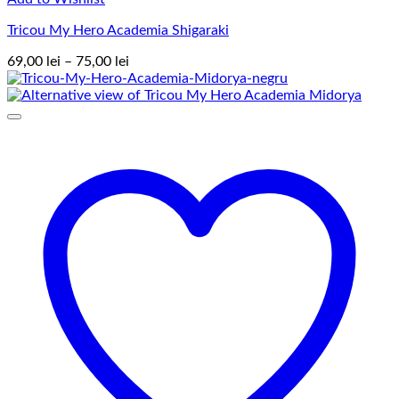
Tricou My Hero Academia Shigaraki
Interval
69,00
lei
–
75,00
lei
de
prețuri:
69,00 lei
până
la
75,00 lei