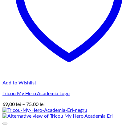
Add to Wishlist
Tricou My Hero Academia Logo
Interval
69,00
lei
–
75,00
lei
de
prețuri:
69,00 lei
până
la