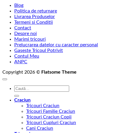
de
Blog
prețuri:
Politica de returnare
69,00 lei
Livrarea Produselor
până
Termeni si Conditii
la
Contact
75,00 lei
Despre noi
Marimi tricouri
Prelucrarea datelor cu caracter personal
Gaseste Tricoul Potrivit
Contul Meu
ANPC
Copyright 2026 ©
Flatsome Theme
Caută
după:
Craciun
Tricouri Craciun
Tricouri Familie Craciun
Tricouri Craciun Copii
Tricouri Cupluri Craciun
Cani Craciun