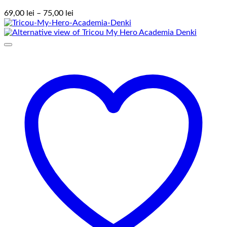
Interval
69,00
lei
–
75,00
lei
de
prețuri:
69,00 lei
până
la
75,00 lei