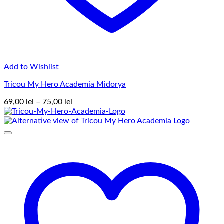
Add to Wishlist
Tricou My Hero Academia Midorya
Interval
69,00
lei
–
75,00
lei
de
prețuri:
69,00 lei
până
la
75,00 lei