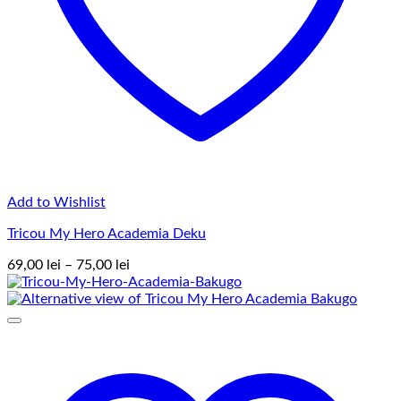
Add to Wishlist
Tricou My Hero Academia Deku
Interval
69,00
lei
–
75,00
lei
de
prețuri:
69,00 lei
până
la
75,00 lei