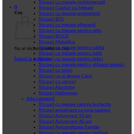
Tricouri cu mesaje moldovenesti
0
Tricouri Cupluri cu Mesaje
Coș
Tricouri cu mesaje ardelenesti
Tricouri BTS
Tricouri cu mesaje oltenesti
Tricouri cu mesaje pentru sefu
Tricouri ROCK
Tricouri Metallica
Tricouri cu mesaje pentru iubita
Nu ai niciun produs în coș.
Tricouri cu mesaje pentru iubit
Înapoi la magazin
Tricouri cu mesaje pentru tatici
Tricouri cu mesaje pentru viitoare mamici
Tricouri cu pisici
Tricouri cu si despre Caini
Tricouri cu versuri
Tricouri Absolvire
Tricouri Halloween
Alte categorii
Tricouri cu mesaje pentru burlacite
Tricouri aniversare cu luna nasterii
Tricouri Aniversare 50 ani
Tricouri Aniversare 40 ani
Tricouri Personalizate Familie
Tricouri cu mesaje pentru festival