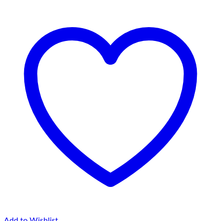
până
la
75,00 lei
Add to Wishlist