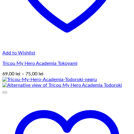
Add to Wishlist
Tricou My Hero Academia Tokoyami
Interval
69,00
lei
–
75,00
lei
de
prețuri:
69,00 lei
până
la
75,00 lei