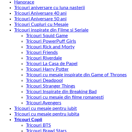
Hanorace
recente
Tricouri aniversare cu luna nasterii
Tricouri Aniversare 40 ani
Tricouri Aniversare 50 ani
Tricouri Cupluri cu Mesaje
Tricouri inspirate din Filme si Seriale
Tricouri Squid Game
Tricouri PowerPuff Girls
Tricouri Rick and Morty
Tricouri Friends
Tricouri Riverdale
Tricouri La Casa de Papel
Tricouri Harry Potter
Tricouri cu mesaje inspirate din Game of Thrones
Tricouri Deadpool
Tricouri Stranger Things
Tricouri Inspirate din Breaking Bad
Tricouri cu mesaje din filme romanesti
Tricouri Avengers
Tricouri cu mesaje pentru iubit
Tricouri cu mesaje pentru iubita
Tricouri Copii
Tricouri BTS
Tricouri Brawl Stars