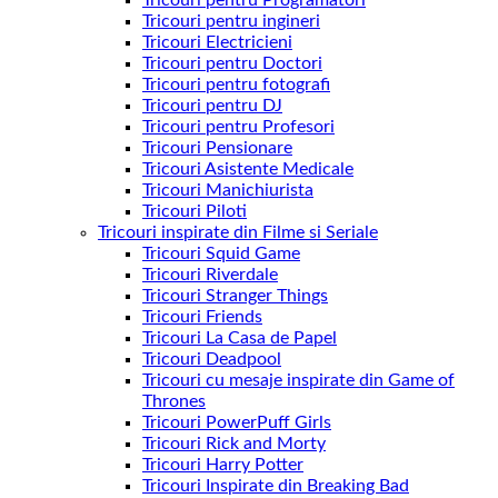
Tricouri pentru Programatori
Tricouri pentru ingineri
Tricouri Electricieni
Tricouri pentru Doctori
Tricouri pentru fotografi
Tricouri pentru DJ
Tricouri pentru Profesori
Tricouri Pensionare
Tricouri Asistente Medicale
Tricouri Manichiurista
Tricouri Piloti
Tricouri inspirate din Filme si Seriale
Tricouri Squid Game
Tricouri Riverdale
Tricouri Stranger Things
Tricouri Friends
Tricouri La Casa de Papel
Tricouri Deadpool
Tricouri cu mesaje inspirate din Game of
Thrones
Tricouri PowerPuff Girls
Tricouri Rick and Morty
Tricouri Harry Potter
Tricouri Inspirate din Breaking Bad