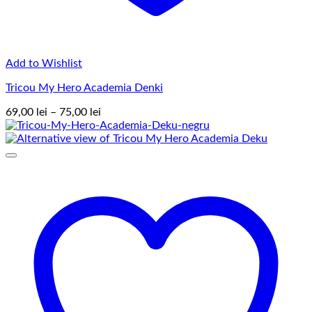
Add to Wishlist
Tricou My Hero Academia Denki
Interval
69,00
lei
–
75,00
lei
de
prețuri:
69,00 lei
până
la
75,00 lei