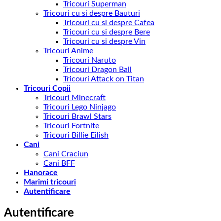
Tricouri Superman
Tricouri cu si despre Bauturi
Tricouri cu si despre Cafea
Tricouri cu si despre Bere
Tricouri cu si despre Vin
Tricouri Anime
Tricouri Naruto
Tricouri Dragon Ball
Tricouri Attack on Titan
Tricouri Copii
Tricouri Minecraft
Tricouri Lego Ninjago
Tricouri Brawl Stars
Tricouri Fortnite
Tricouri Billie Eilish
Cani
Cani Craciun
Cani BFF
Hanorace
Marimi tricouri
Autentificare
Autentificare