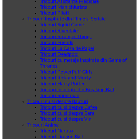
Tricouri Asistente Medicale
Tricouri Manichiurista
Tricouri Piloti
Tricouri inspirate din Filme si Seriale
Tricouri Squid Game
Tricouri Riverdale
Tricouri Stranger Things
Tricouri Friends
Tricouri La Casa de Papel
Tricouri Deadpool
Tricouri cu mesaje inspirate din Game of
Thrones
Tricouri PowerPuff Girls
Tricouri Rick and Morty
Tricouri Harry Potter
Tricouri Inspirate din Breaking Bad
Tricouri Superman
Tricouri cu si despre Bauturi
Tricouri cu si despre Cafea
Tricouri cu si despre Bere
Tricouri cu si despre Vin
Tricouri Anime
Tricouri Naruto
Tricouri Dragon Ball