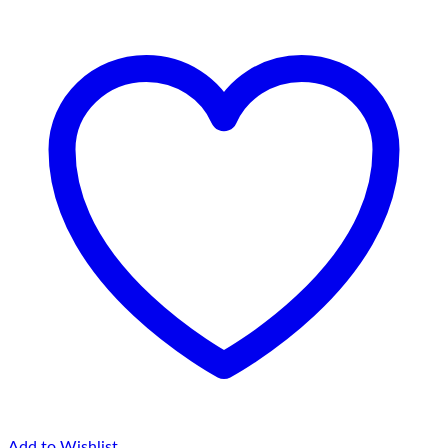
până
la
75,00 lei
Add to Wishlist