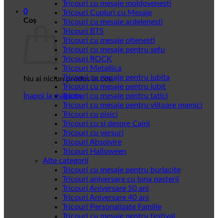
Tricouri cu mesaje moldovenesti
0
Tricouri Cupluri cu Mesaje
Coș
Tricouri cu mesaje ardelenesti
Tricouri BTS
Tricouri cu mesaje oltenesti
Tricouri cu mesaje pentru sefu
Tricouri ROCK
Tricouri Metallica
Tricouri cu mesaje pentru iubita
Nu ai niciun produs în coș.
Tricouri cu mesaje pentru iubit
Înapoi la magazin
Tricouri cu mesaje pentru tatici
Tricouri cu mesaje pentru viitoare mamici
Tricouri cu pisici
Tricouri cu si despre Caini
Tricouri cu versuri
Tricouri Absolvire
Tricouri Halloween
Alte categorii
Tricouri cu mesaje pentru burlacite
Tricouri aniversare cu luna nasterii
Tricouri Aniversare 50 ani
Tricouri Aniversare 40 ani
Tricouri Personalizate Familie
Tricouri cu mesaje pentru festival