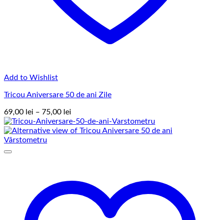
Add to Wishlist
Tricou Aniversare 50 de ani Zile
Interval
69,00
lei
–
75,00
lei
de
prețuri:
69,00 lei
până
la
75,00 lei