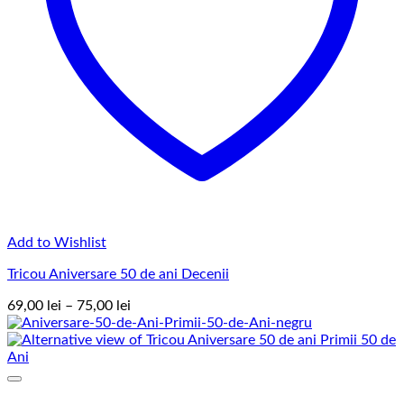
Add to Wishlist
Tricou Aniversare 50 de ani Decenii
Interval
69,00
lei
–
75,00
lei
de
prețuri:
69,00 lei
până
la