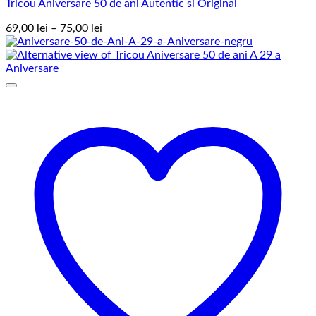
Tricou Aniversare 50 de ani Autentic si Original
Interval
69,00
lei
–
75,00
lei
de
prețuri:
69,00 lei
până
la
75,00 lei