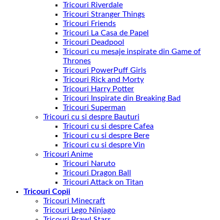
Tricouri Riverdale
Tricouri Stranger Things
Tricouri Friends
Tricouri La Casa de Papel
Tricouri Deadpool
Tricouri cu mesaje inspirate din Game of
Thrones
Tricouri PowerPuff Girls
Tricouri Rick and Morty
Tricouri Harry Potter
Tricouri Inspirate din Breaking Bad
Tricouri Superman
Tricouri cu si despre Bauturi
Tricouri cu si despre Cafea
Tricouri cu si despre Bere
Tricouri cu si despre Vin
Tricouri Anime
Tricouri Naruto
Tricouri Dragon Ball
Tricouri Attack on Titan
Tricouri Copii
Tricouri Minecraft
Tricouri Lego Ninjago
Tricouri Brawl Stars