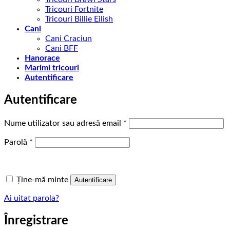
Tricouri Fortnite
Tricouri Billie Eilish
Cani
Cani Craciun
Cani BFF
Hanorace
Marimi tricouri
Autentificare
Autentificare
Obligatoriu
Nume utilizator sau adresă email
*
Obligatoriu
Parolă
*
Ține-mă minte
Autentificare
Ai uitat parola?
Înregistrare