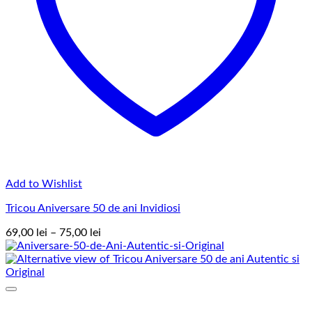
Add to Wishlist
Tricou Aniversare 50 de ani Invidiosi
Interval
69,00
lei
–
75,00
lei
de
prețuri:
69,00 lei
până
la
75,00 lei