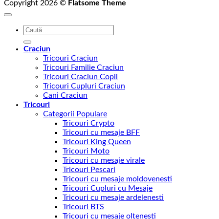
Copyright 2026 ©
Flatsome Theme
Caută
după:
Craciun
Tricouri Craciun
Tricouri Familie Craciun
Tricouri Craciun Copii
Tricouri Cupluri Craciun
Cani Craciun
Tricouri
Categorii Populare
Tricouri Crypto
Tricouri cu mesaje BFF
Tricouri King Queen
Tricouri Moto
Tricouri cu mesaje virale
Tricouri Pescari
Tricouri cu mesaje moldovenesti
Tricouri Cupluri cu Mesaje
Tricouri cu mesaje ardelenesti
Tricouri BTS
Tricouri cu mesaje oltenesti