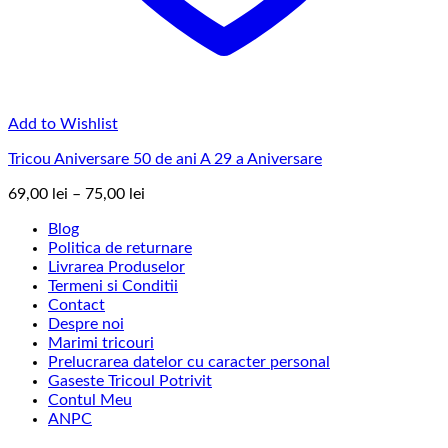
Add to Wishlist
Tricou Aniversare 50 de ani A 29 a Aniversare
Interval
69,00
lei
–
75,00
lei
de
Blog
prețuri:
Politica de returnare
69,00 lei
Livrarea Produselor
până
Termeni si Conditii
la
Contact
75,00 lei
Despre noi
Marimi tricouri
Prelucrarea datelor cu caracter personal
Gaseste Tricoul Potrivit
Contul Meu
ANPC