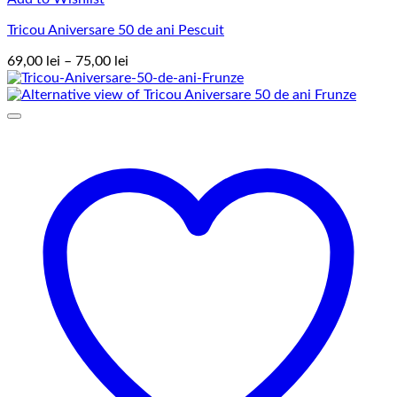
Tricou Aniversare 50 de ani Pescuit
Interval
69,00
lei
–
75,00
lei
de
prețuri:
69,00 lei
până
la
75,00 lei