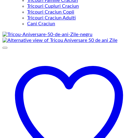
Tricouri Familie Craciun
Tricouri Cupluri Craciun
Tricouri Craciun Copii
Tricouri Craciun Adulti
Cani Craciun