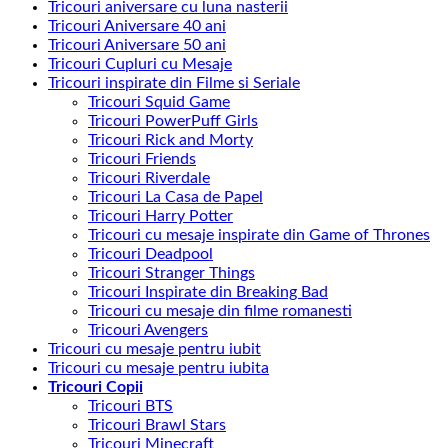
Tricouri aniversare cu luna nasterii
Tricouri Aniversare 40 ani
Tricouri Aniversare 50 ani
Tricouri Cupluri cu Mesaje
Tricouri inspirate din Filme si Seriale
Tricouri Squid Game
Tricouri PowerPuff Girls
Tricouri Rick and Morty
Tricouri Friends
Tricouri Riverdale
Tricouri La Casa de Papel
Tricouri Harry Potter
Tricouri cu mesaje inspirate din Game of Thrones
Tricouri Deadpool
Tricouri Stranger Things
Tricouri Inspirate din Breaking Bad
Tricouri cu mesaje din filme romanesti
Tricouri Avengers
Tricouri cu mesaje pentru iubit
Tricouri cu mesaje pentru iubita
Tricouri Copii
Tricouri BTS
Tricouri Brawl Stars
Tricouri Minecraft