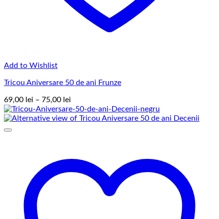
Add to Wishlist
Tricou Aniversare 50 de ani Frunze
Interval
69,00
lei
–
75,00
lei
de
prețuri:
69,00 lei
până
la
75,00 lei