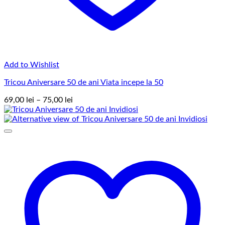
Add to Wishlist
Tricou Aniversare 50 de ani Viata incepe la 50
Interval
69,00
lei
–
75,00
lei
de
prețuri:
69,00 lei
până
la
75,00 lei