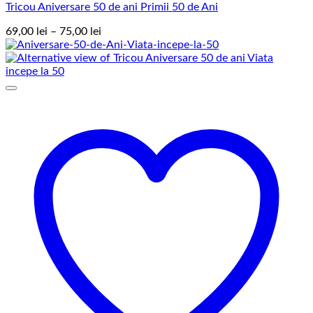
Tricou Aniversare 50 de ani Primii 50 de Ani
Interval
69,00
lei
–
75,00
lei
de
prețuri:
69,00 lei
până
la
75,00 lei