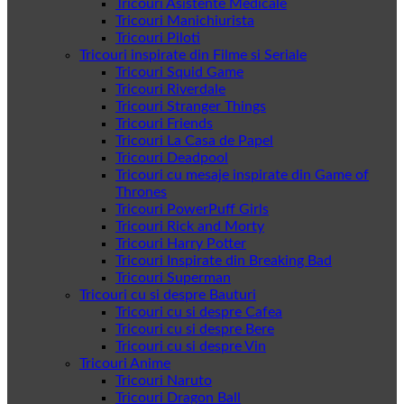
Tricouri Asistente Medicale
Tricouri Manichiurista
Tricouri Piloti
Tricouri inspirate din Filme si Seriale
Tricouri Squid Game
Tricouri Riverdale
Tricouri Stranger Things
Tricouri Friends
Tricouri La Casa de Papel
Tricouri Deadpool
Tricouri cu mesaje inspirate din Game of
Thrones
Tricouri PowerPuff Girls
Tricouri Rick and Morty
Tricouri Harry Potter
Tricouri Inspirate din Breaking Bad
Tricouri Superman
Tricouri cu si despre Bauturi
Tricouri cu si despre Cafea
Tricouri cu si despre Bere
Tricouri cu si despre Vin
Tricouri Anime
Tricouri Naruto
Tricouri Dragon Ball