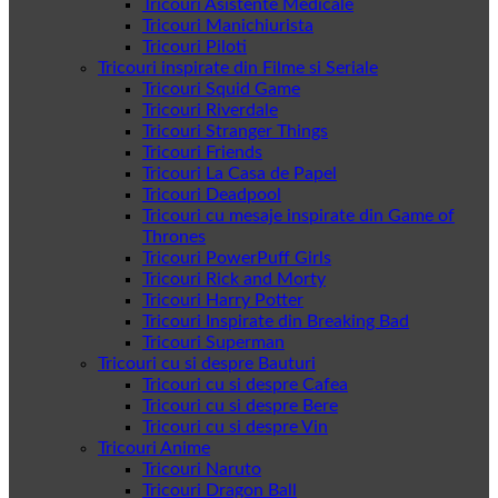
Tricouri Asistente Medicale
Tricouri Manichiurista
Tricouri Piloti
Tricouri inspirate din Filme si Seriale
Tricouri Squid Game
Tricouri Riverdale
Tricouri Stranger Things
Tricouri Friends
Tricouri La Casa de Papel
Tricouri Deadpool
Tricouri cu mesaje inspirate din Game of
Thrones
Tricouri PowerPuff Girls
Tricouri Rick and Morty
Tricouri Harry Potter
Tricouri Inspirate din Breaking Bad
Tricouri Superman
Tricouri cu si despre Bauturi
Tricouri cu si despre Cafea
Tricouri cu si despre Bere
Tricouri cu si despre Vin
Tricouri Anime
Tricouri Naruto
Tricouri Dragon Ball