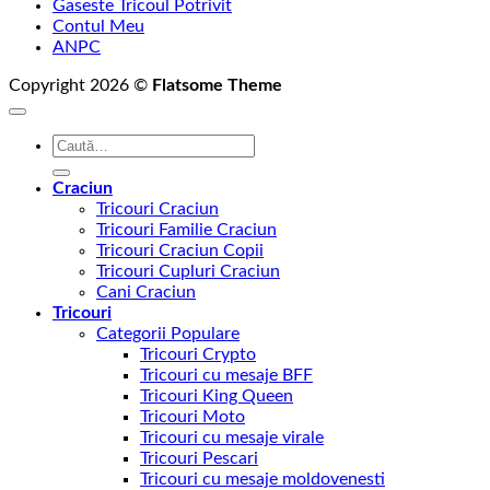
Gaseste Tricoul Potrivit
Contul Meu
ANPC
Copyright 2026 ©
Flatsome Theme
Caută
după:
Craciun
Tricouri Craciun
Tricouri Familie Craciun
Tricouri Craciun Copii
Tricouri Cupluri Craciun
Cani Craciun
Tricouri
Categorii Populare
Tricouri Crypto
Tricouri cu mesaje BFF
Tricouri King Queen
Tricouri Moto
Tricouri cu mesaje virale
Tricouri Pescari
Tricouri cu mesaje moldovenesti