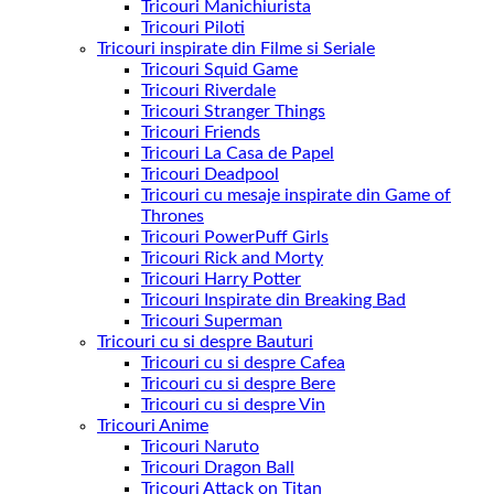
Tricouri Manichiurista
Tricouri Piloti
Tricouri inspirate din Filme si Seriale
Tricouri Squid Game
Tricouri Riverdale
Tricouri Stranger Things
Tricouri Friends
Tricouri La Casa de Papel
Tricouri Deadpool
Tricouri cu mesaje inspirate din Game of
Thrones
Tricouri PowerPuff Girls
Tricouri Rick and Morty
Tricouri Harry Potter
Tricouri Inspirate din Breaking Bad
Tricouri Superman
Tricouri cu si despre Bauturi
Tricouri cu si despre Cafea
Tricouri cu si despre Bere
Tricouri cu si despre Vin
Tricouri Anime
Tricouri Naruto
Tricouri Dragon Ball
Tricouri Attack on Titan