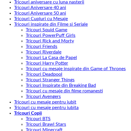
Tricouri aniversare cu luna nasterii
Tricouri Aniversare 40 ani
Tricouri Aniversare 50 ani
Tricouri Cupluri cu Mesaje
Tricouri inspirate din Filme si Seriale
Tricouri Squid Game
Tricouri PowerPuff Girls
Tricouri Rick and Morty
Tricouri Friends
Tricouri Riverdale
Tricouri La Casa de Papel
Tricouri Harry Potter
Tricouri cu mesaje inspirate din Game of Thrones
Tricouri Deadpool
Tricouri Stranger Things
Tricouri Inspirate din Breaking Bad
Tricouri cu mesaje din filme romanesti
Tricouri Avengers
Tricouri cu mesaje pentru iubit
Tricouri cu mesaje pentru iubita
Tricouri Copii
Tricouri BTS
Tricouri Brawl Stars
Tricouri Minecraft