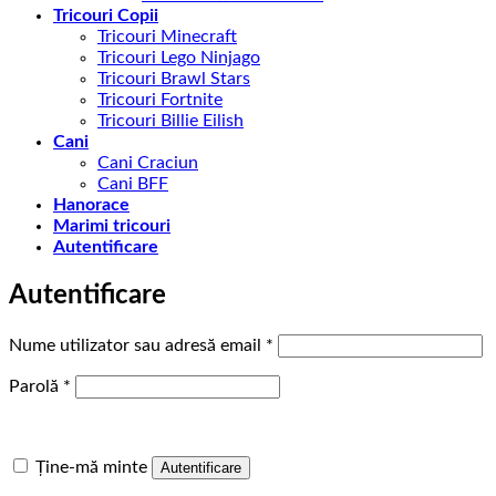
Tricouri Copii
Tricouri Minecraft
Tricouri Lego Ninjago
Tricouri Brawl Stars
Tricouri Fortnite
Tricouri Billie Eilish
Cani
Cani Craciun
Cani BFF
Hanorace
Marimi tricouri
Autentificare
Autentificare
Obligatoriu
Nume utilizator sau adresă email
*
Obligatoriu
Parolă
*
Ține-mă minte
Autentificare