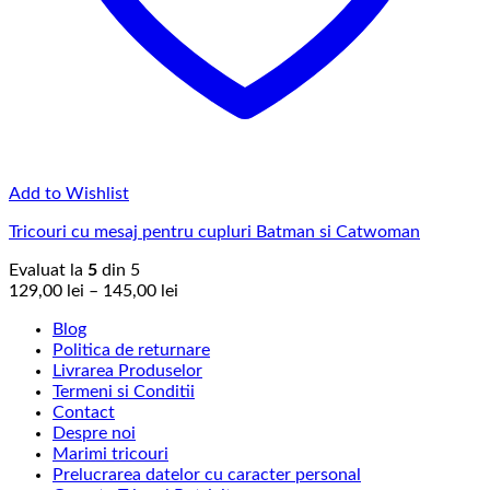
Add to Wishlist
Tricouri cu mesaj pentru cupluri Batman si Catwoman
Evaluat la
5
din 5
Interval
129,00
lei
–
145,00
lei
de
Blog
prețuri:
Politica de returnare
129,00 lei
Livrarea Produselor
până
Termeni si Conditii
la
Contact
145,00 lei
Despre noi
Marimi tricouri
Prelucrarea datelor cu caracter personal