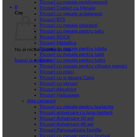
Tricouri cu mesaje moldovenesti
0
Tricouri Cupluri cu Mesaje
Coș
Tricouri cu mesaje ardelenesti
Tricouri BTS
Tricouri cu mesaje oltenesti
Tricouri cu mesaje pentru sefu
Tricouri ROCK
Tricouri Metallica
Tricouri cu mesaje pentru iubita
Nu ai niciun produs în coș.
Tricouri cu mesaje pentru iubit
Înapoi la magazin
Tricouri cu mesaje pentru tatici
Tricouri cu mesaje pentru viitoare mamici
Tricouri cu pisici
Tricouri cu si despre Caini
Tricouri cu versuri
Tricouri Absolvire
Tricouri Halloween
Alte categorii
Tricouri cu mesaje pentru burlacite
Tricouri aniversare cu luna nasterii
Tricouri Aniversare 50 ani
Tricouri Aniversare 40 ani
Tricouri Personalizate Familie
Tricouri cu mesaje pentru festival