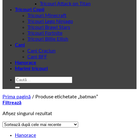
Tricouri Attack on Titan
Tricouri Copii
Tricouri Minecraft
Tricouri Lego Ninjago
Tricouri Brawl Stars
Tricouri Fortnite
Tricouri Billie Eilish
Cani
Cani Craciun
Cani BFF
Hanorace
Marimi tricouri
Caută
după:
Prima pagină
/
Produse etichetate „batman”
Filtrează
Afișez singurul rezultat
Hanorace