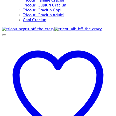
Tricouri Familie Craciun
Tricouri Cupluri Craciun
Tricouri Craciun Copii
Tricouri Craciun Adulti
Cani Craciun