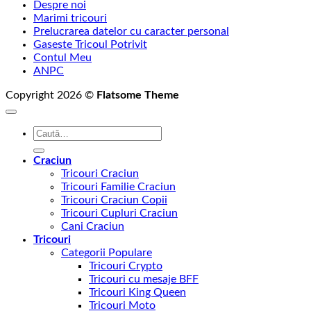
Despre noi
Marimi tricouri
Prelucrarea datelor cu caracter personal
Gaseste Tricoul Potrivit
Contul Meu
ANPC
Copyright 2026 ©
Flatsome Theme
Caută
după:
Craciun
Tricouri Craciun
Tricouri Familie Craciun
Tricouri Craciun Copii
Tricouri Cupluri Craciun
Cani Craciun
Tricouri
Categorii Populare
Tricouri Crypto
Tricouri cu mesaje BFF
Tricouri King Queen
Tricouri Moto