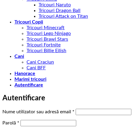
Tricouri Naruto
Tricouri Dragon Ball
Tricouri Attack on Titan
Tricouri Copii
Tricouri Minecraft
Tricouri Lego Ninjago
Tricouri Brawl Stars
Tricouri Fortnite
Tricouri Billie Eilish
Cani
Cani Craciun
Cani BFF
Hanorace
Marimi tricouri
Autentificare
Autentificare
Obligatoriu
Nume utilizator sau adresă email
*
Obligatoriu
Parolă
*