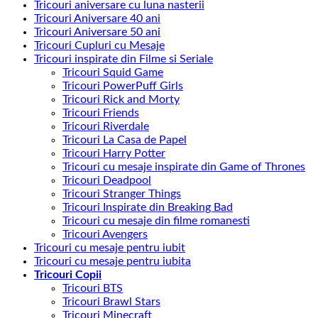
Tricouri aniversare cu luna nasterii
Tricouri Aniversare 40 ani
Tricouri Aniversare 50 ani
Tricouri Cupluri cu Mesaje
Tricouri inspirate din Filme si Seriale
Tricouri Squid Game
Tricouri PowerPuff Girls
Tricouri Rick and Morty
Tricouri Friends
Tricouri Riverdale
Tricouri La Casa de Papel
Tricouri Harry Potter
Tricouri cu mesaje inspirate din Game of Thrones
Tricouri Deadpool
Tricouri Stranger Things
Tricouri Inspirate din Breaking Bad
Tricouri cu mesaje din filme romanesti
Tricouri Avengers
Tricouri cu mesaje pentru iubit
Tricouri cu mesaje pentru iubita
Tricouri Copii
Tricouri BTS
Tricouri Brawl Stars
Tricouri Minecraft