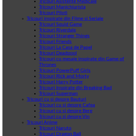
Tricouri Asistente Medicale
Tricouri Manichiurista
Tricouri Piloti
Tricouri inspirate din Filme si Seriale
Tricouri Squid Game
Tricouri Riverdale
Tricouri Stranger Things
Tricouri Friends
Tricouri La Casa de Papel
Tricouri Deadpool
Tricouri cu mesaje inspirate din Game of
Thrones
Tricouri PowerPuff Girls
Tricouri Rick and Morty
Tricouri Harry Potter
Tricouri Inspirate din Breaking Bad
Tricouri Superman
Tricouri cu si despre Bauturi
Tricouri cu si despre Cafea
Tricouri cu si despre Bere
Tricouri cu si despre Vin
Tricouri Anime
Tricouri Naruto
Tricouri Dragon Ball