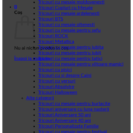
Tricouri cu mesaje moldovenesti
0
Tricouri Cupluri cu Mesaje
Coș
Tricouri cu mesaje ardelenesti
Tricouri BTS
Tricouri cu mesaje oltenesti
Tricouri cu mesaje pentru sefu
Tricouri ROCK
Tricouri Metallica
Tricouri cu mesaje pentru iubita
Nu ai niciun produs în coș.
Tricouri cu mesaje pentru iubit
Înapoi la magazin
Tricouri cu mesaje pentru tatici
Tricouri cu mesaje pentru viitoare mamici
Tricouri cu pisici
Tricouri cu si despre Caini
Tricouri cu versuri
Tricouri Absolvire
Tricouri Halloween
Alte categorii
Tricouri cu mesaje pentru burlacite
Tricouri aniversare cu luna nasterii
Tricouri Aniversare 50 ani
Tricouri Aniversare 40 ani
Tricouri Personalizate Familie
Tricouri cu mesaje pentru festival