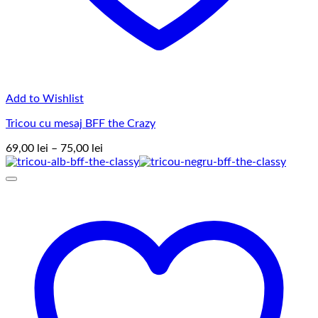
Add to Wishlist
Tricou cu mesaj BFF the Crazy
Interval
69,00
lei
–
75,00
lei
de
prețuri:
69,00 lei
până
la
75,00 lei