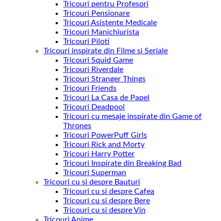
Tricouri pentru Profesori
Tricouri Pensionare
Tricouri Asistente Medicale
Tricouri Manichiurista
Tricouri Piloti
Tricouri inspirate din Filme si Seriale
Tricouri Squid Game
Tricouri Riverdale
Tricouri Stranger Things
Tricouri Friends
Tricouri La Casa de Papel
Tricouri Deadpool
Tricouri cu mesaje inspirate din Game of
Thrones
Tricouri PowerPuff Girls
Tricouri Rick and Morty
Tricouri Harry Potter
Tricouri Inspirate din Breaking Bad
Tricouri Superman
Tricouri cu si despre Bauturi
Tricouri cu si despre Cafea
Tricouri cu si despre Bere
Tricouri cu si despre Vin
Tricouri Anime