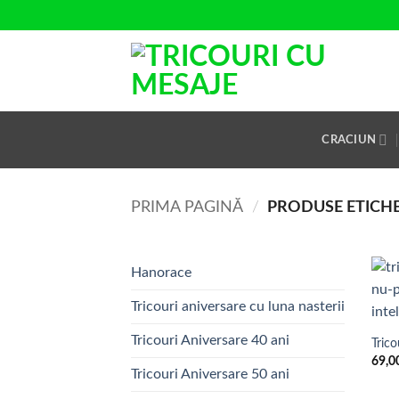
Skip
to
content
CRACIUN
PRIMA PAGINĂ
/
PRODUSE ETICHE
Hanorace
Tricouri aniversare cu luna nasterii
Tricouri Aniversare 40 ani
Trico
69,0
Tricouri Aniversare 50 ani