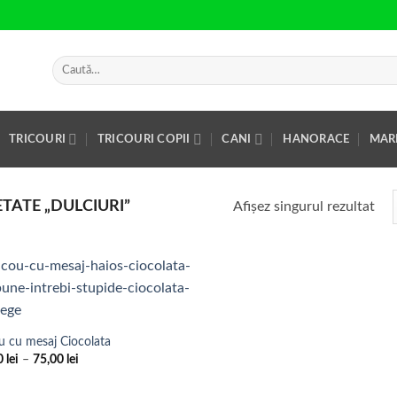
Caută
după:
TRICOURI
TRICOURI COPII
CANI
HANORACE
MAR
TATE „DULCIURI”
Afișez singurul rezultat
Add to
Wishlist
u cu mesaj Ciocolata
Interval
0
lei
–
75,00
lei
de
prețuri:
69,00 lei