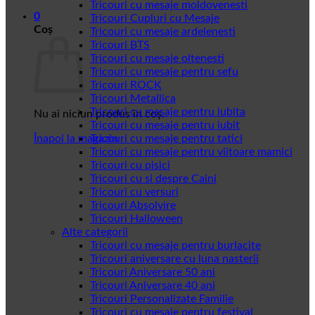
Tricouri cu mesaje moldovenesti
0
Tricouri Cupluri cu Mesaje
Coș
Tricouri cu mesaje ardelenesti
Tricouri BTS
Tricouri cu mesaje oltenesti
Tricouri cu mesaje pentru sefu
Tricouri ROCK
Tricouri Metallica
Tricouri cu mesaje pentru iubita
Nu ai niciun produs în coș.
Tricouri cu mesaje pentru iubit
Înapoi la magazin
Tricouri cu mesaje pentru tatici
Tricouri cu mesaje pentru viitoare mamici
Tricouri cu pisici
Tricouri cu si despre Caini
Tricouri cu versuri
Tricouri Absolvire
Tricouri Halloween
Alte categorii
Tricouri cu mesaje pentru burlacite
Tricouri aniversare cu luna nasterii
Tricouri Aniversare 50 ani
Tricouri Aniversare 40 ani
Tricouri Personalizate Familie
Tricouri cu mesaje pentru festival