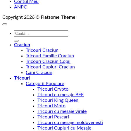
Contul Meu
ANPC
Copyright 2026 ©
Flatsome Theme
Caută
după:
Craciun
Tricouri Craciun
Tricouri Familie Craciun
Tricouri Craciun Copii
Tricouri Cupluri Craciun
Cani Craciun
Tricouri
Categorii Populare
Tricouri Crypto
Tricouri cu mesaje BFF
Tricouri King Queen
Tricouri Moto
Tricouri cu mesaje virale
Tricouri Pescari
Tricouri cu mesaje moldovenesti
Tricouri Cupluri cu Mesaje