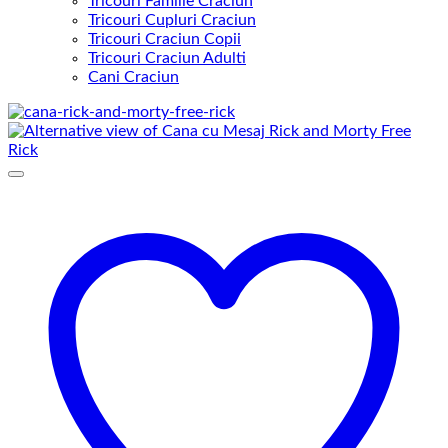
Tricouri Familie Craciun
Tricouri Cupluri Craciun
Tricouri Craciun Copii
Tricouri Craciun Adulti
Cani Craciun