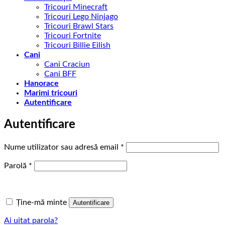
Tricouri Minecraft
Tricouri Lego Ninjago
Tricouri Brawl Stars
Tricouri Fortnite
Tricouri Billie Eilish
Cani
Cani Craciun
Cani BFF
Hanorace
Marimi tricouri
Autentificare
Autentificare
Obligatoriu
Nume utilizator sau adresă email
*
Obligatoriu
Parolă
*
Ține-mă minte
Autentificare
Ai uitat parola?