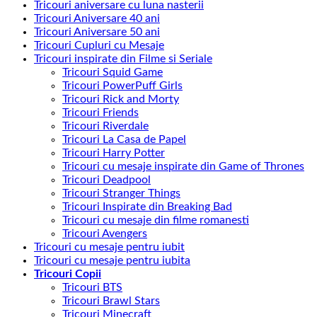
Tricouri aniversare cu luna nasterii
Tricouri Aniversare 40 ani
Tricouri Aniversare 50 ani
Tricouri Cupluri cu Mesaje
Tricouri inspirate din Filme si Seriale
Tricouri Squid Game
Tricouri PowerPuff Girls
Tricouri Rick and Morty
Tricouri Friends
Tricouri Riverdale
Tricouri La Casa de Papel
Tricouri Harry Potter
Tricouri cu mesaje inspirate din Game of Thrones
Tricouri Deadpool
Tricouri Stranger Things
Tricouri Inspirate din Breaking Bad
Tricouri cu mesaje din filme romanesti
Tricouri Avengers
Tricouri cu mesaje pentru iubit
Tricouri cu mesaje pentru iubita
Tricouri Copii
Tricouri BTS
Tricouri Brawl Stars
Tricouri Minecraft