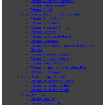
Tricouri Asistente Medicale
Tricouri Manichiurista
Tricouri Piloti
Tricouri inspirate din Filme si Seriale
Tricouri Squid Game
Tricouri Riverdale
Tricouri Stranger Things
Tricouri Friends
Tricouri La Casa de Papel
Tricouri Deadpool
Tricouri cu mesaje inspirate din Game of
Thrones
Tricouri PowerPuff Girls
Tricouri Rick and Morty
Tricouri Harry Potter
Tricouri Inspirate din Breaking Bad
Tricouri Superman
Tricouri cu si despre Bauturi
Tricouri cu si despre Cafea
Tricouri cu si despre Bere
Tricouri cu si despre Vin
Tricouri Anime
Tricouri Naruto
Tricouri Dragon Ball