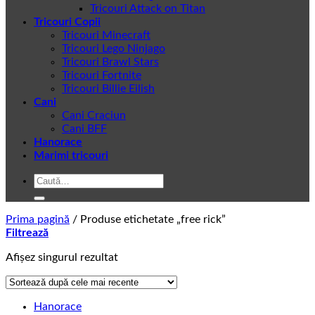
Tricouri Attack on Titan
Tricouri Copii
Tricouri Minecraft
Tricouri Lego Ninjago
Tricouri Brawl Stars
Tricouri Fortnite
Tricouri Billie Eilish
Cani
Cani Craciun
Cani BFF
Hanorace
Marimi tricouri
Caută
după:
Prima pagină
/
Produse etichetate „free rick”
Filtrează
Afișez singurul rezultat
Hanorace